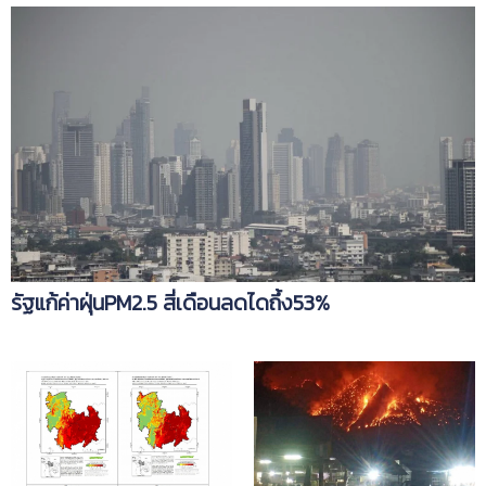
รัฐแก้ค่าฝุ่นPM2.5 สี่เดือนลดไดถึ้ง53%