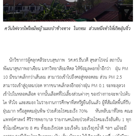
ควันไฟจากไฟไหม้หญ้าและป่าข้างทาง ในกทม ส่วนหนึงทำให้่เกิดฝุ่นจิ๋ว
นักวิชาการผู้คลุกคลีระบบสุขภาพ รศ.ดร.ธันวดี สุขสาโรจน์ สถาบัน
พัฒนาสุขภาพอาเซียน มหาวิทยาลัยมหิดล ให้ข้อมูลตอกย้ำอีกว่า ฝุ่น PM
10 มีขนาดเล็กกว่าเส้นผม สามารถเข้าไปถึงคอสู่หลอดลม ส่วน PM 2.5
สามารถเข้าสู่ถุงลมปอด หากขนาดเล็กลงอีกอย่างฝุ่น PM 0.1 จะทะลุลวง
เข้าไปในหลอดเลือด จากนั้นเลือดที่ไปเลี้ยงส่วนต่างๆ ของร่างกายจะพาไปตับ
ไต หัวใจ และสมอง ในรายงานการศึกษาที่สหรัฐยืนยันแล้ว ผู้ที่สัมผัสพื้นที่รับ
ฝุ่นมาก หรือสูดดมฝุ่นพิษ ป่วยด้วยโรคมะเร็ง 70% หันหลับมาที่ไทย คณะ
แพทย์ศาสตร์ ศิริราชพยาบาล รายงานคนไทยป่วยด้วยโรคมะเร็งอันดับ 1 ทุก
ชั่วโมงมีคนตาย 8 คน ทั้งมะเร็งปอด มะเร็งตับ มะเร็งถุงน้ำดี ฯลฯ แม้จะมี