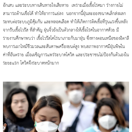
อักเสบ และระบบทางเดินหายใจเสียหาย เพราะเมื่อเชื้อโรคมา ร่างกายไม่
สามารถต้านเชื่อได้ ทำให้อาการแย่ลง นอกจากนี้ฝุ่นละอองขนาดเล็กส่งผลก
ระทบต่อระบบภูมิคุ้มกัน และหลอดเลือด ทำให้เกิดการติดเชื้อที่รุนแรงขึ้นหลัง
จากรับเชื้อไวรัส ที่สำคัญ ฝุ่นจิ๋วยังเป็นตัวกลางให้เชื้อโรคในอากาศด้วย มี
รายงานศึกษาพบว่า เชื้อไวรัสโคโรนาเกาะกับมาฝุ่น ซึ่งทางตอนเหนือของอิตาลี
พบการเผาไหม้ชีวมวลและสันดาษเครื่องยนต์สูง พบสภาพอากาศมีฝุ่นพิษใน
ค่าที่อันตราย เมื่อเผชิญการแพร่ระบาดโควิด และประชาชนไม่ป้องกันตัวเองใน
ระยะแรก โควิดจึงระบาดหนักมาก