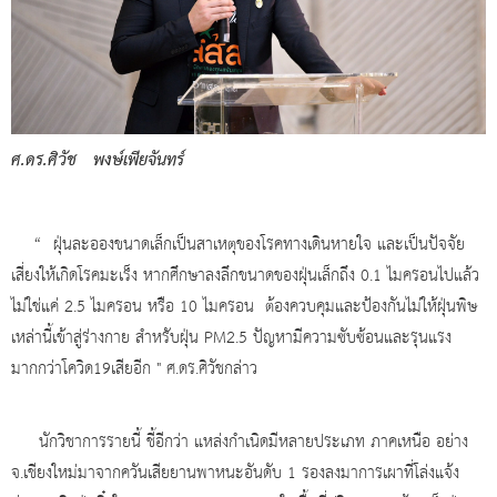
ศ.ดร.ศิวัช พงษ์เพียจันทร์
“ ฝุ่นละอองขนาดเล็กเป็นสาเหตุของโรคทางเดินหายใจ และเป็นปัจจัย
เสี่ยงให้เกิดโรคมะเร็ง หากศึกษาลงลึกขนาดของฝุ่นเล็กถึง 0.1 ไมครอนไปแล้ว
ไม่ใช่แค่ 2.5 ไมครอน หรือ 10 ไมครอน ต้องควบคุมและป้องกันไม่ให้ฝุ่นพิษ
เหล่านี้เข้าสู่ร่างกาย สำหรับฝุ่น PM2.5 ปัญหามีความซับซ้อนและรุนแรง
มากกว่าโควิด19เสียอีก " ศ.ดร.ศิวัชกล่าว
นักวิชาการรายนี้ ชี้อีกว่า แหล่งกำเนิดมีหลายประเภท ภาคเหนือ อย่าง
จ.เชียงใหม่มาจากควันเสียยานพาหนะอันดับ 1 รองลงมาการเผาที่โล่งแจ้ง