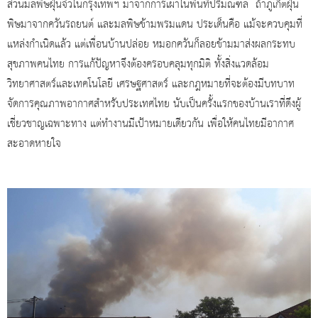
ส่วนมลพิษฝุ่นจิ๋วในกรุงเทพฯ มาจากการเผาในพื้นที่ปริมณฑล ถ้าภูเก็ตฝุ่น
พิษมาจากควันรถยนต์ และมลพิษข้ามพรมแดน ประเด็นคือ แม้จะควบคุมที่
แหล่งกำเนิดแล้ว แต่เพื่อนบ้านปล่อย หมอกควันก็ลอยข้ามมาส่งผลกระทบ
สุขภาพคนไทย การแก้ปัญหาจึงต้องครอบคลุมทุกมิติ ทั้งสิ่งแวดล้อม
วิทยาศาสตร์และเทคโนโลยี เศรษฐศาสตร์ และกฎหมายที่จะต้องมีบทบาท
จัดการคุณภาพอากาศสำหรับประเทศไทย นับเป็นครั้งแรกของบ้านเราที่ดึงผู้
เชี่ยวชาญเฉพาะทาง แต่ทำงานมีเป้าหมายเดียวกัน เพื่อให้คนไทยมีอากาศ
สะอาดหายใจ