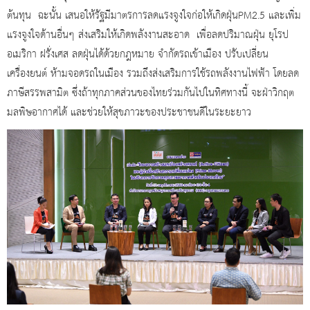
ต้นทุน ฉะนั้น เสนอให้รัฐมีมาตรการลดแรงจูงใจก่อให้เกิดฝุ่นPM2.5 และเพิ่ม
แรงจูงใจด้านอื่นๆ ส่งเสริมให้เกิดพลังงานสะอาด เพื่อลดปริมาณฝุ่น ยุโรป
อเมริกา ฝรั่งเศส ลดฝุ่นได้ด้วยกฎหมาย จำกัดรถเข้าเมือง ปรับเปลี่ยน
เครื่องยนต์ ห้ามจอดรถในเมือง รวมถึงส่งเสริมการใช้รถพลังงานไฟฟ้า โดยลด
ภาษีสรรพสามิต ซึ่งถ้าทุกภาคส่วนของไทยร่วมกันไปในทิศทางนี้ จะฝ่าวิกฤต
มลพิษอากาศได้ และช่วยให้สุขภาวะของประชาชนดีในระยะยาว