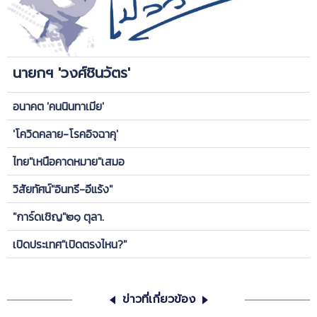
นายกฯ 'วงศ์ชินวัตร'
อนาคต 'คนนินทาเมีย'
'โควิดคลาย-โรคอิจฉาคุ'
ไทย"เหนือคาดหมาย"เสมอ
วิสัยทัศน์"อินทรี-อีแร้ง"
"การ์ดเชิญ"๒๑ ตุลา.
เปิดประเทศ"เปิดตรงไหน?"
ข่าวที่เกี่ยวข้อง