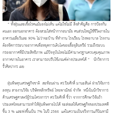
“ ทั้งฝุ่นและเชื้อโรคแม้มองไม่เห็น แต่ไม่ใช่ไม่มี สิ่งสำคัญคือ การป้องกัน
ตนเอง ออกนอกอาคาร ต้องสวมใส่หน้ากากอนามัย คนส่วนใหญ่ใช้ชีวิตภายใน
อาคารเฉลี่ยวันละ 90% ไม่ว่าจะบ้าน ที่ทำงาน โรงเรียน โรงพยาบาล โรงงาน
ต้องจัดการระบายอากาศเพื่อหยุดการเติบโตของเชื้อจุลินทรีย์ รวมถึงระบบ
กรองอากาศที่มีประสิทธิภาพ แม้ปัจจุบันไทยไม่มีค่ามาตรฐานควบคุมคุณภาพ
อากาศภายในอาคาร เราสามารถปรับใช้เกณฑ์ต่างประเทศได้ “ นักวิชาการ
รั้วศิลปากร เผย
ฝุ่นพิษทุบเศรษฐกิจชาติ สะท้อนผ่าน ดร.ปิยศักดิ์ มานะสันต์ ฝ่ายวิจัยการ
ลงทุน สายงานวิจัย บริษัทหลักทรัพย์ ไทยพาณิชย์ จำกัด หนึ่งในนักวิชาการ
ด้านเศรษฐศาสตร์ผู้ร่วมโครงการฯ ดร.ปิยศักดิ์ ชี้ว่า จากการศึกษาวิจัยถ้า
ประเทศไทยสามารถทำให้ฝุ่นพิษหายไปได้ จะส่งผลให้เศรษฐกิจของประเทศดี
ขึ้น 3 % และพุ่งขึ้นเป็น 7% ในปี 2564 แต่ในความเป็นจริงการแก้ปัญหามี