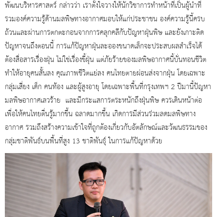
พัฒนบริหารศาสตร์ กล่าวว่า เราตั้งใจวางให้นักวิชาการทำหน้าที่เป็นผู้นำที่
รวมองค์ความรู้ด้านมลพิษทางอากาศมอบให้แก่ประชาชน องค์ความรู้นี้ครบ
ถ้วนและผ่านการตกตะกอนจากการคลุกคลีกับปัญหาฝุ่นพิษ และยังเกาะติด
ปัญหาจนถึงตอนนี้ การแก้ปัญหาฝุ่นละอองขนาดเล็กจะประสบผลสำเร็จได้
ต้องสื่อสารเรื่องฝุ่น ไม่ใช่เรื่องขี้ฝุ่น แต่ภัยร้ายของมลพิษอากาศนี้บั่นทอนชีวิต
ทำให้อายุคนสั้นลง คุณภาพชีวิตแย่ลง คนไทยตายผ่อนส่งจากฝุ่น โดยเฉพาะ
กลุ่มเสี่ยง เด็ก คนท้อง และผู้สูงอายุ โดยเฉพาะพื้นที่กรุงเทพฯ 2 ปีมานี้ปัญหา
มลพิษอากาศเลวร้าย และมีกระแสการตระหนักถึงฝุ่นพิษ ควรเดินหน้าต่อ
เพื่อให้คนไทยตื่นรู้มากขึ้น ฉลาดมากขึ้น เกิดการมีส่วนร่วมลดมลพิษทาง
อากาศ รวมถึงสร้างความเข้าใจที่ถูกต้องเกี่ยวกับอัตลักษณ์และวัฒนธรรมของ
กลุ่มชาติพันธ์บนพื้นที่สูง 13 ชาติพันธุ์ ในการแก้ปัญหาด้วย