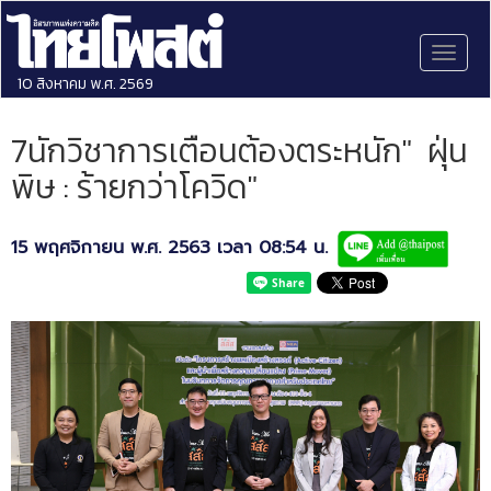
Toggl
naviga
10 สิงหาคม พ.ศ. 2569
7นักวิชาการเตือนต้องตระหนัก" ฝุ่น
พิษ : ร้ายกว่าโควิด"
15 พฤศจิกายน พ.ศ. 2563 เวลา 08:54 น.