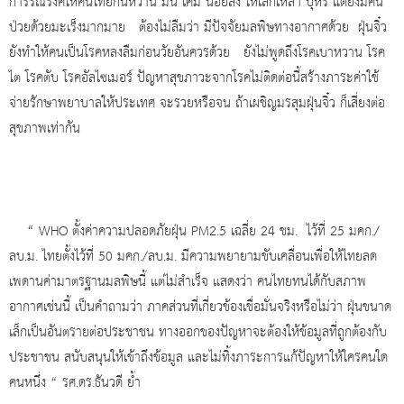
การรณรงค์ให้คนไทยกินหวาน มัน เค็ม น้อยลง ให้เลิกเหล้า บุหรี่ แต่ยังมีคน
ป่วยด้วยมะเร็งมากมาย ต้องไม่ลืมว่า มีปัจจัยมลพิษทางอากาศด้วย ฝุ่นจิ๋ว
ยังทำให้คนเป็นโรคหลงลืมก่อนวัยอันควรด้วย ยังไม่พูดถึงโรคเบาหวาน โรค
ไต โรคตับ โรคอัลไซเมอร์ ปัญหาสุขภาวะจากโรคไม่ติดต่อนี้สร้างภาระค่าใช้
จ่ายรักษาพยาบาลให้ประเทศ จะรวยหรือจน ถ้าเผชิญมรสุมฝุ่นจิ๋ว ก็เสี่ยงต่อ
สุขภาพเท่ากัน
“ WHO ตั้งค่าความปลอดภัยฝุ่น PM2.5 เฉลี่ย 24 ชม. ไว้ที่ 25 มคก./
ลบ.ม. ไทยตั้งไว้ที่ 50 มคก./ลบ.ม. มีความพยายามขับเคลื่อนเพื่อให้ไทยลด
เพดานค่ามาตรฐานมลพิษนี้ แต่ไม่สำเร็จ แสดงว่า คนไทยทนได้กับสภาพ
อากาศเช่นนี้ เป็นคำถามว่า ภาคส่วนที่เกี่ยวข้องเชื่อมั่นจริงหรือไม่ว่า ฝุ่นขนาด
เล็กเป็นอันตรายต่อประชาชน ทางออกของปัญหาจะต้องให้ข้อมูลที่ถูกต้องกับ
ประชาชน สนับสนุนให้เข้าถึงข้อมูล และไม่ทิ้งภาระการแก้ปัญหาให้ใครคนใด
คนหนึ่ง “ รศ.ดร.ธันวดี ย้ำ