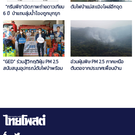
"กรีนพีซ"เปิดภาพถ่ายดาวเทียม
ดับไฟป่าแม่สะเมิงโผล่อีกจุด
6 ปี ป่าแถบลุ่มน้ำโขงถูกบุกรุก
กระทบPM2.5 ไทยพุ่ง
“GED” ร่วมสู้วิกฤติฝุ่น PM 2.5
อ่วมฝุ่นพิษ PM 2.5 ภาคเหนือ
สนับสนุนอุปกรณ์ดับไฟป่าพร้อม
ต้นตอจากประเทศเพื่อนบ้าน
เวชภัณฑ์ 4 อำเภอ จังหวัด
เชียงใหม่