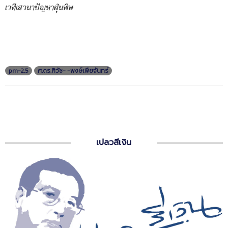
เวทีเสวนาปัญหาฝุ่นพิษ
pm-2.5
ศ.ดร.ศิวัช- -พงษ์เพียจันทร์
เปลวสีเงิน