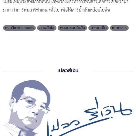
ใบส้มให้มีประสิทธิภาพดีนั้น เกษตรกรต้องทำการพ่นสารโดยการใช้อัตราน้ำ
มากกว่าการพ่นสารฆ่าแมลงทั่วไป เพื่อให้สารน้ำมันเคลือบใบพืช
กรมวิชาการเกษตร
สวนส้มโอ
หนอนชอนใบส้ม
อากาศเย็น
เกษตรกร
เปลวสีเงิน