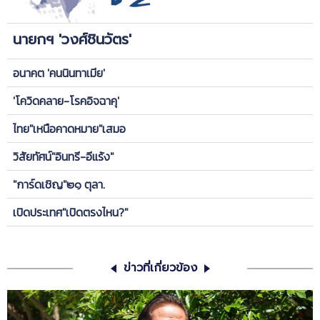
นายกฯ 'วงศ์ชินวัตร'
อนาคต 'คนนินทาเมีย'
'โควิดคลาย-โรคอิจฉาคุ'
ไทย"เหนือคาดหมาย"เสมอ
วิสัยทัศน์"อินทรี-อีแร้ง"
"การ์ดเชิญ"๒๑ ตุลา.
เปิดประเทศ"เปิดตรงไหน?"
ข่าวที่เกี่ยวข้อง