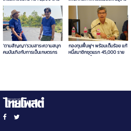
บาท
แก้ปัญหาขาดแคลนในตลาด
'ตามสัญญา'รวมสาระความสนุก
กองทุนฟื้นฟูฯ พร้อมเต็มร้อย แก้
คนบันเทิงกับการเป็นเกษตรกร
หนี้สมาชิกชุดแรก 45,000 ราย
กรณีบุคคลค้ำประกัน รอเพียง
รัฐบาลอนุมัติงบปี 65 ที่ยื่นขอ 4
พันล้าน