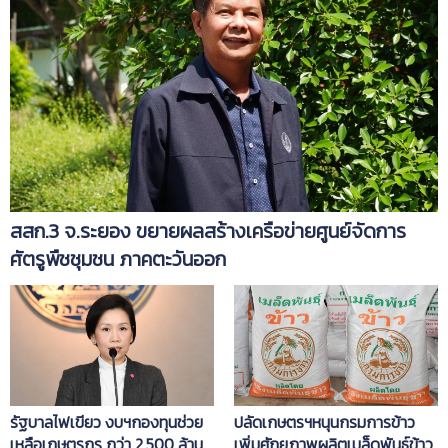
สสก.3 จ.ระยอง ขยายผลสร้างเครือข่ายศูนย์จัดการ
ศัตรูพืชชุมชน ภาคตะวันออก
รัฐบาลไฟเขียว งบฯกองทุนช่วย
ปลัดเกษตรฯหนุนกรมการข้าว
เหลือเกษตรกร กว่า 2,500 ล้าน
เพิ่มศักยภาพผลิตเมล็ดพันธุ์ข้าว