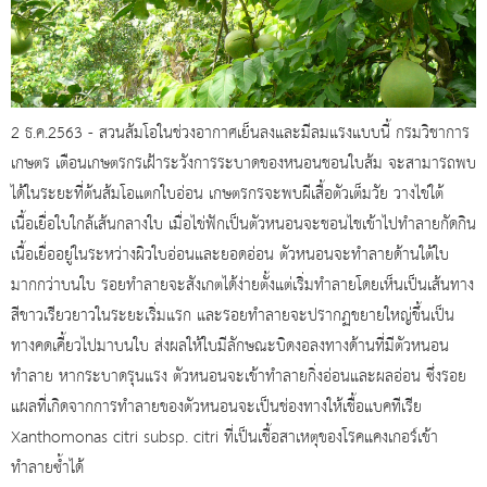
2 ธ.ค.2563 - สวนส้มโอในช่วงอากาศเย็นลงและมีลมแรงแบบนี้ กรมวิชาการ
เกษตร เตือนเกษตรกรเฝ้าระวังการระบาดของหนอนชอนใบส้ม จะสามารถพบ
ได้ในระยะที่ต้นส้มโอแตกใบอ่อน เกษตรกรจะพบผีเสื้อตัวเต็มวัย วางไข่ใต้
เนื้อเยื่อใบใกล้เส้นกลางใบ เมื่อไข่ฟักเป็นตัวหนอนจะชอนไชเข้าไปทำลายกัดกิน
เนื้อเยื่ออยู่ในระหว่างผิวใบอ่อนและยอดอ่อน ตัวหนอนจะทำลายด้านใต้ใบ
มากกว่าบนใบ รอยทำลายจะสังเกตได้ง่ายตั้งแต่เริ่มทำลายโดยเห็นเป็นเส้นทาง
สีขาวเรียวยาวในระยะเริ่มแรก และรอยทำลายจะปรากฏขยายใหญ่ขึ้นเป็น
ทางคดเคี้ยวไปมาบนใบ ส่งผลให้ใบมีลักษณะบิดงอลงทางด้านที่มีตัวหนอน
ทำลาย หากระบาดรุนแรง ตัวหนอนจะเข้าทำลายกิ่งอ่อนและผลอ่อน ซึ่งรอย
แผลที่เกิดจากการทำลายของตัวหนอนจะเป็นช่องทางให้เชื้อแบคทีเรีย
Xanthomonas citri subsp. citri ที่เป็นเชื้อสาเหตุของโรคแคงเกอร์เข้า
ทำลายซ้ำได้