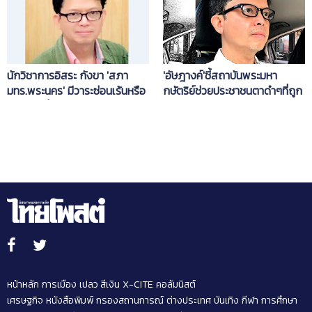
นักวิชาการอิสระ กังขา 'สภา
'อัษฎางค์'ชี้สถาบันพระมหา
มทร.พระนคร' มีวาระซ่อนเร้นหรือ
กษัตริย์ช่วยประชาชนตาดำๆที่ถูก
ไม่ จะตัดชื่อ 'ราชมงคล' ออก
ระบบอุปถัมภ์กีดกันได้เข้าถึงระบบ
ราชการ
หน้าหลัก
การเมือง
เปลว สีเงิน
X-CITE
คอลัมนิสต์
เศรษฐกิจ
หนังสือพิมพ์
กรองสถานการณ์
ต่างประเทศ
บันเทิง
กีฬา
การศึกษา