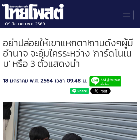
Toggl
naviga
09 สิงหาคม พ.ศ. 2569
อย่าปล่อยให้เขาแหกตา!ถามดังๆผู้มี
อำนาจ จะอุ้มใครระหว่าง 'การ์ดโนเน
ม' หรือ 3 ตัวแสดงนำ
18 มกราคม พ.ศ. 2564 เวลา 09:48 น.