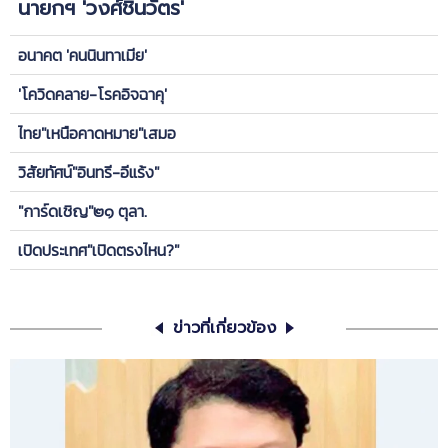
นายกฯ 'วงศ์ชินวัตร'
อนาคต 'คนนินทาเมีย'
'โควิดคลาย-โรคอิจฉาคุ'
ไทย"เหนือคาดหมาย"เสมอ
วิสัยทัศน์"อินทรี-อีแร้ง"
"การ์ดเชิญ"๒๑ ตุลา.
เปิดประเทศ"เปิดตรงไหน?"
ข่าวที่เกี่ยวข้อง