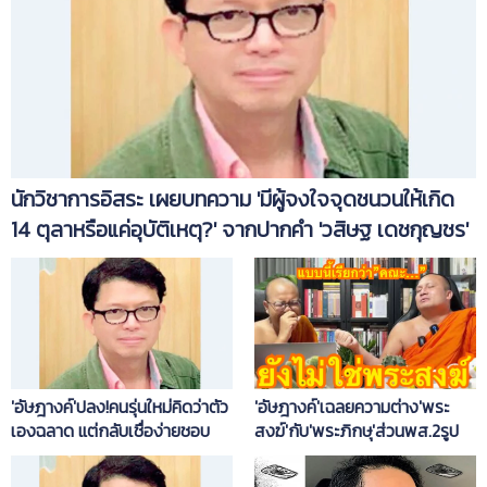
นักวิชาการอิสระ เผยบทความ 'มีผู้จงใจจุดชนวนให้เกิด
14 ตุลาหรือแค่อุบัติเหตุ?' จากปากคำ 'วสิษฐ เดชกุญชร'
'อัษฎางค์'ปลง!คนรุ่นใหม่คิดว่าตัว
'อัษฎางค์'เฉลยความต่าง'พระ
เองฉลาด แต่กลับเชื่อง่ายชอบ
สงฆ์'กับ'พระภิกษุ'ส่วนพส.2รูป
เสพข้อมูลบิดเบือน
เรียกว่าคณะ…อะไรก็เติมเอา