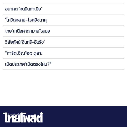
อนาคต 'คนนินทาเมีย'
'โควิดคลาย-โรคอิจฉาคุ'
ไทย"เหนือคาดหมาย"เสมอ
วิสัยทัศน์"อินทรี-อีแร้ง"
"การ์ดเชิญ"๒๑ ตุลา.
เปิดประเทศ"เปิดตรงไหน?"