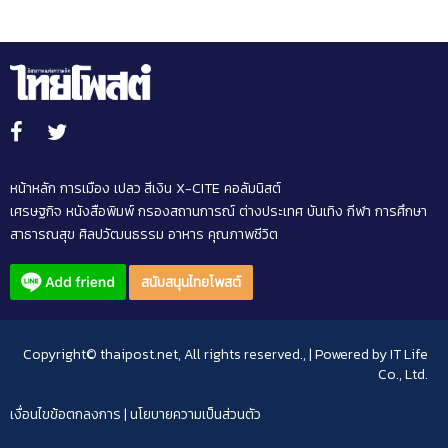
หน้าหลัก
การเมือง
เปลว สีเงิน
X-CITE
คอลัมนิสต์
เศรษฐกิจ
หนังสือพิมพ์
กรองสถานการณ์
ต่างประเทศ
บันเทิง
กีฬา
การศึกษา
สาธารณสุข
ศิลปวัฒนธรรม
อาหาร
คุณภาพชีวิต
สนับสนุนไทยโพสต์
Copyright© thaipost.net, All rights reserved., | Powered by
IT Life
Co., Ltd.
เงื่อนไขข้อตกลงการ
|
นโยบายความเป็นส่วนตัว