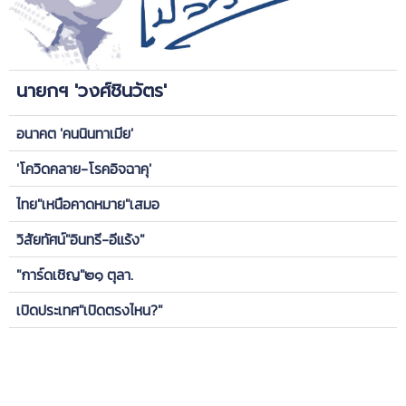
นายกฯ 'วงศ์ชินวัตร'
อนาคต 'คนนินทาเมีย'
'โควิดคลาย-โรคอิจฉาคุ'
ไทย"เหนือคาดหมาย"เสมอ
วิสัยทัศน์"อินทรี-อีแร้ง"
"การ์ดเชิญ"๒๑ ตุลา.
เปิดประเทศ"เปิดตรงไหน?"