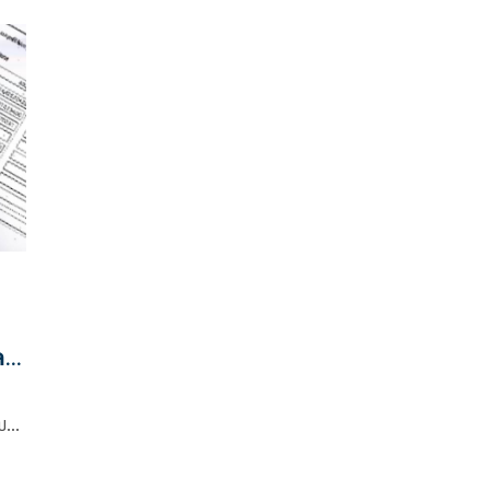
ทรัพย์สินและหนี้สินของ ส.ส. กรณีพ้นจากตำแหน่ง
นลด
ะบอก
ก่อน