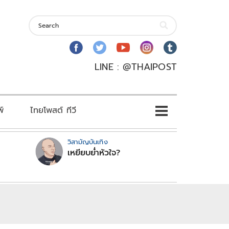
LINE : @THAIPOST
พ์
ไทยโพสต์ ทีวี
วิสามัญบันเทิง
เหยียบย่ำหัวใจ?