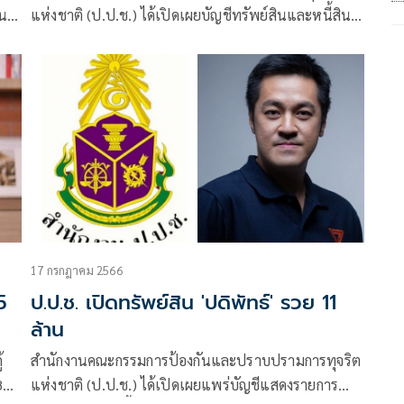
ิน
แห่งชาติ (ป.ป.ช.) ได้เปิดเผยบัญชีทรัพย์สินและหนี้สิน
กรณี
ของผู้ดำรงตำแหน่งทางการเมือง โดยมีรายชื่อที่น่าสนใจ
คือ น.ส.ซาบีดา ไทยเศรษฐ์ กรณีพ้นจากตำแหน่งรัฐมนตรี
ช่วยว่าการกระทรวงมหาดไทย เมื่อวันที่ 19 มิถุนายน
2568
17 กรกฎาคม 2566
5
ป.ป.ช. เปิดทรัพย์สิน 'ปดิพัทธ์' รวย 11
ล้าน
้
สำนักงานคณะกรรมการป้องกันและปราบปรามการทุจริต
8
แห่งชาติ (ป.ป.ช.) ได้เปิดเผยแพร่บัญชีแสดงรายการ