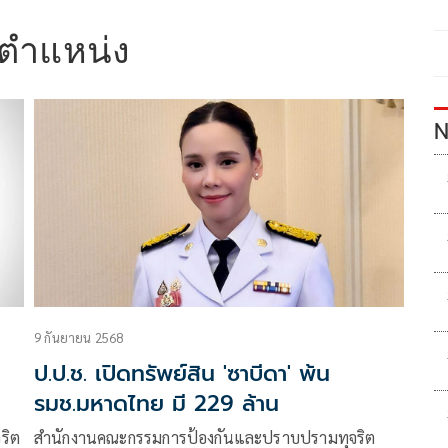
นตำแหน่ง
N
9 กันยายน 2568
ป.ป.ช. เปิดทรัพย์สิน 'ซาบีดา' พ้น
รมช.มหาดไทย มี 229 ล้าน
ริต
สำนักงานคณะกรรมการป้องกันและปราบปรามทุจริต