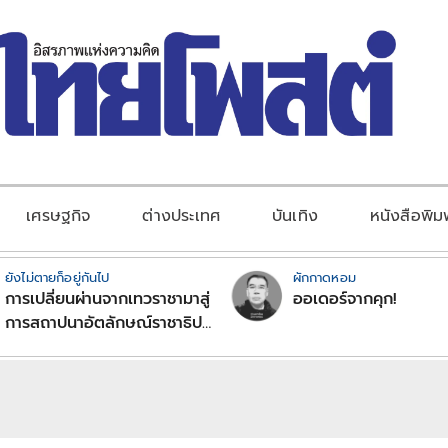
เศรษฐกิจ
ต่างประเทศ
บันเทิง
หนังสือพิม
ยังไม่ตายก็อยู่กันไป
ผักกาดหอม
การเปลี่ยนผ่านจากเทวราชามาสู่
ออเดอร์จากคุก!
การสถาปนาอัตลักษณ์ราชาธิป
ไตยแบบพุทธศาสนาในพระไตร
ปิฏก : สามัญผลสูตรในฐานะ
ทฤษฎีขีดจำกัดของอำนาจรัฐ
เหนือแรงงานและทรัพย์สิน