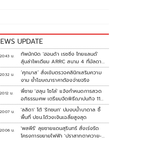
EWS UPDATE
ทัพนักบิด 'ฮอนด้า เรซซิ่ง ไทยแลนด์'
20:43 น.
ลุ้นล่าโพเดียม ARRC สนาม 4 ที่มัลดาลิ
กา
‘ศุภมาส’ สั่งเข้มตรวจคลินิกเสริมความ
20:32 น.
งาม ย้ำโฆษณาราคาต้องจ่ายจริง
พี่ชาย 'ฮลุน โซโล่' แจ้งกำหนดการสวด
20:12 น.
อภิธรรมศพ เตรียมจัดพิธีฌาปนกิจ 11
ส.ค.
'ลลิดา' โต้ 'รักชนก' ปมงบน้ำบาดาล ชี้
20:07 น.
พื้นที่ ปชน.ได้วงเงินเฉลี่ยสูงสุด
'พลพีร์' ลุยชายแดนสุรินทร์ สั่งเร่งรัด
20:06 น.
โครงการขยายไฟฟ้า 'ปราสาทตาควาย-