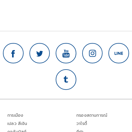
การเมือง
กรองสถานการณ์
เปลว สีเงิน
วาไรตี้
คอลัมนิสต์
กีฬา