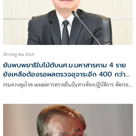
28 กรกฎาคม 2569
ยันพบพยาธิใบไม้ตับนศ.ม.มหาสารคาม 4 ราย
ยังเหลือต้องรอผลตรวจอุจาระอีก 400 กว่า
คน
กรมควบคุมโรค เผยผลการตรวจยืนยันทางห้องปฏิบัติการ คัดกรอ…