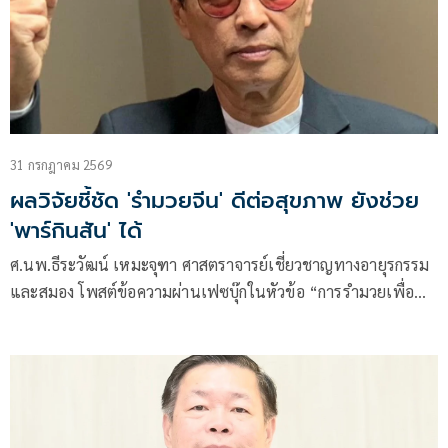
31 กรกฎาคม 2569
ผลวิจัยชี้ชัด 'รำมวยจีน' ดีต่อสุขภาพ ยังช่วย
'พาร์กินสัน' ได้
ศ.นพ.ธีระวัฒน์ เหมะจุฑา ศาสตราจารย์เชี่ยวชาญทางอายุรกรรม
และสมอง โพสต์ข้อความผ่านเฟซบุ๊กในหัวข้อ “การรำมวยเพื่อ
สุขภาพ ยังช่วยพาร์กินสันได้” โดยระบุว่า