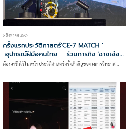
5 สิงหาคม 2569
ครั้งแรกประวัติศาสตร์'CE-7 MATCH '
อุปกรณ์ฝีมือคนไทย ร่วมภารกิจ 'ฉางเอ๋อ '
สำรวจดวงจันทร์
ต้องจารึกไว้ในหน้าประวัติศาสตร์ครั้งสำคัญของวงการวิทยาศ…