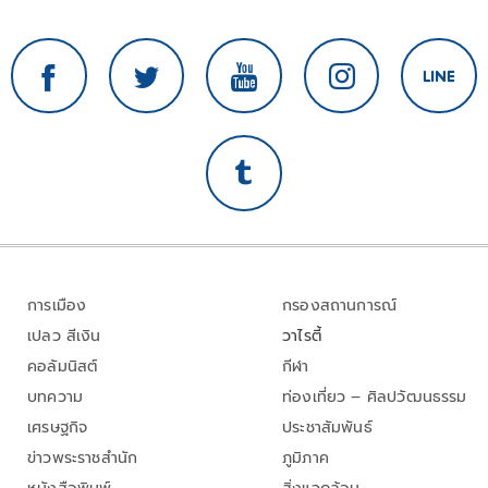
การเมือง
กรองสถานการณ์
เปลว สีเงิน
วาไรตี้
คอลัมนิสต์
กีฬา
บทความ
ท่องเที่ยว – ศิลปวัฒนธรรม
เศรษฐกิจ
ประชาสัมพันธ์
ข่าวพระราชสำนัก
ภูมิภาค