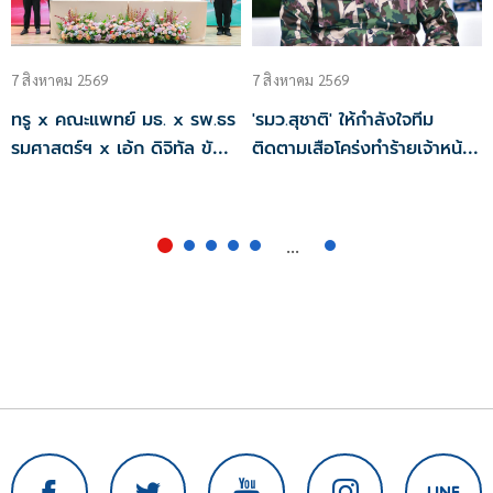
7 สิงหาคม 2569
7 สิงหาคม 2569
ทรู x คณะแพทย์ มธ. x รพ.ธร
'รมว.สุชาติ' ให้กำลังใจทีม
รมศาสตร์ฯ x เอ้ก ดิจิทัล ขับ
ติดตามเสือโคร่งทำร้ายเจ้าหน้าที่
เคลื่อนสาธารณสุขไทยสู่
เขตฯห้วยขาแข้ง กำชับ
Healthcare AI
ระมัดระวังความปลอดภัยขั้น
สูงสุด หลังกรมอุทยานฯ แถลง
...
ความคืบหน้ากรณีเจ้าหน้าเสีย
ชีวิต