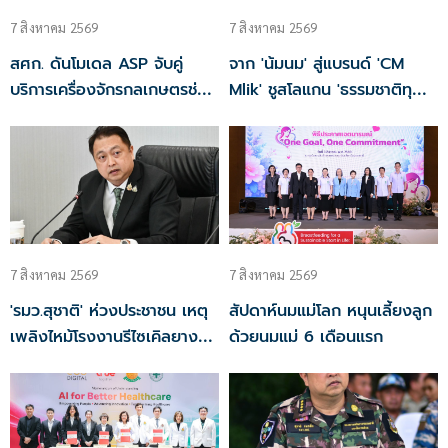
7 สิงหาคม 2569
7 สิงหาคม 2569
สศก. ดันโมเดล ASP จับคู่
จาก 'น้มนม' สู่แบรนด์ 'CM
บริการเครื่องจักรกลเกษตรช่วย
Mlik' ชูสโลแกน 'ธรรมชาติทุก
เกษตรกร รับมือแรงงานสูงวัย
หยด นมสดสหกรณ์'
7 สิงหาคม 2569
7 สิงหาคม 2569
'รมว.สุชาติ' ห่วงประชาชน เหตุ
สัปดาห์นมแม่โลก หนุนเลี้ยงลูก
เพลิงไหม้โรงงานรีไซเคิลยาง
ด้วยนมแม่ 6 เดือนแรก
บ้านบึง สั่ง คพ. ตรวจคุณภาพ
อากาศเข้ม-แจ้งเตือนประชาชน
ใกล้ชิด