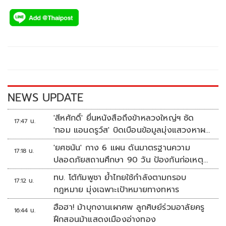
ac
wi
o
n
h
e
tt
p
e
ar
b
er
y
e
o
Li
o
n
k
k
NEWS UPDATE
'สีหศักดิ์' ยื่นหนังสือถึงข้าหลวงใหญ่ฯ ซัด
17:47 น.
'ทอม แอนดรูว์ส' บิดเบือนข้อมูลมุ่งแสวงหาผล
ประโยชน์ทางการเมือง
'ยศชนัน' กาง 6 แผน ดันมาตรฐานความ
17:18 น.
ปลอดภัยสถานศึกษา 90 วัน ป้องกันก่อเหตุ
รุนแรง
ทบ. โต้กัมพูชา ย้ำไทยใช้กำลังตามกรอบ
17:12 น.
กฎหมาย มุ่งเฉพาะเป้าหมายทางทหาร
ฮือฮา! ม้าบุกงานเผาศพ ลูกศิษย์ร่วมอาลัยครู
16:44 น.
ฝึกสอนม้าแสดงเมืองอ่างทอง