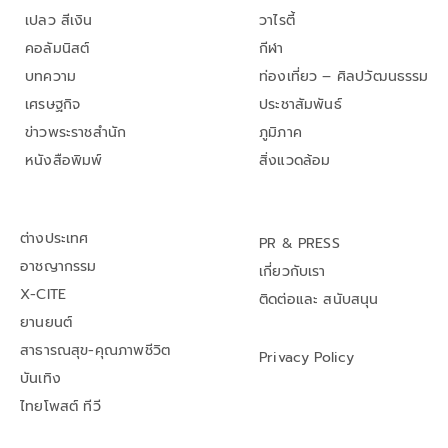
เปลว สีเงิน
วาไรตี้
คอลัมนิสต์
กีฬา
บทความ
ท่องเที่ยว – ศิลปวัฒนธรรม
เศรษฐกิจ
ประชาสัมพันธ์
ข่าวพระราชสำนัก
ภูมิภาค
หนังสือพิมพ์
สิ่งแวดล้อม
ต่างประเทศ
PR & PRESS
อาชญากรรม
เกี่ยวกับเรา
X-CITE
ติดต่อและ สนับสนุน
ยานยนต์
สาธารณสุข-คุณภาพชีวิต
Privacy Policy
บันเทิง
ไทยโพสต์ ทีวี