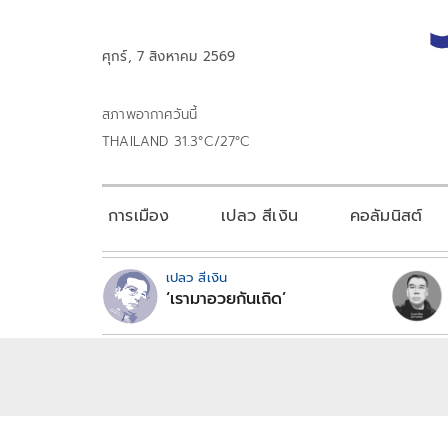
ศุกร์, 7 สิงหาคม 2569
สภาพอากาศวันนี้
THAILAND 31.3°C/27°C
การเมือง
เปลว สีเงิน
คอลัมนิสต์
เปลว สีเงิน
‘เรามาอวยกันเถิด’