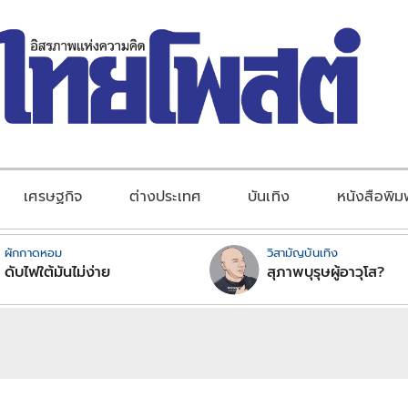
เศรษฐกิจ
ต่างประเทศ
บันเทิง
หนังสือพิม
ผักกาดหอม
วิสามัญบันเทิง
ดับไฟใต้มันไม่ง่าย
สุภาพบุรุษผู้อาวุโส?