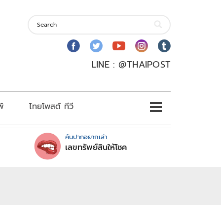
LINE : @THAIPOST
พ์
ไทยโพสต์ ทีวี
คันปากอยากเล่า
เลขทรัพย์สินให้โชค