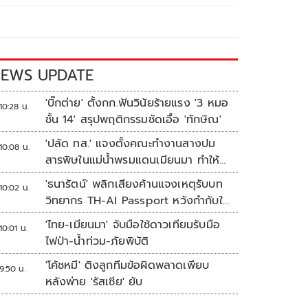
EWS UPDATE
'บิ๊กต่าย' ตั้งกก.ฟันวินัยร้ายแรง '3 หมอ
10:28 น.
ชั้น 14' สรุปพฤติกรรมชัดเอื้อ 'ทักษิณ'
'ปลัด ทส.' แจงตั้งคณะทำงานสางปม
10:08 น.
สารพิษในแม่น้ำพรมแดนเมียนมา ทำให้
แก้ปัญหารวดเร็ว
'ธนารัตน์' พลิกเสียงค้านแจงเหตุรับบท
10:02 น.
วิทยากร TH-AI Passport หวังกำกับใช้
งบเหมาะสม ชูจุดเด่นคนไทยได้ใช้ AI
'ไทย-เมียนมา' จับมือใช้ดาวเทียมรับมือ
10:01 น.
ระดับโปร ลดเหลื่อมล้ำทางเทคโนโลยี
ไฟป่า-น้ำท่วม-ภัยพิบัติ
เซฟงบไปกว่า900ล้าน เชื่อหากใช้เต็มที่
'โค้ชหมี' ติงลูกทีมข้อผิดพลาดเพียบ
เอกชนขาดทุนย่อยยับ
9:50 น.
หลังพ่าย 'รัสเซีย' ยับ