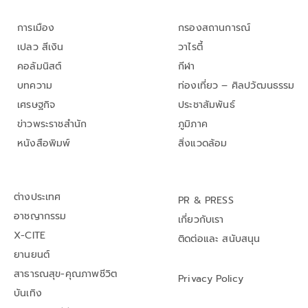
การเมือง
กรองสถานการณ์
เปลว สีเงิน
วาไรตี้
คอลัมนิสต์
กีฬา
บทความ
ท่องเที่ยว – ศิลปวัฒนธรรม
เศรษฐกิจ
ประชาสัมพันธ์
ข่าวพระราชสำนัก
ภูมิภาค
หนังสือพิมพ์
สิ่งแวดล้อม
ต่างประเทศ
PR & PRESS
อาชญากรรม
เกี่ยวกับเรา
X-CITE
ติดต่อและ สนับสนุน
ยานยนต์
สาธารณสุข-คุณภาพชีวิต
Privacy Policy
บันเทิง