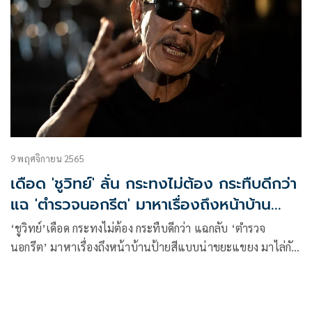
9 พฤศจิกายน 2565
เดือด 'ชูวิทย์' ลั่น กระทงไม่ต้อง กระทืบดีกว่า
แฉ 'ตำรวจนอกรีต' มาหาเรื่องถึงหน้าบ้าน
พร้อมชนเป็นชน
‘ชูวิทย์’เดือด กระทงไม่ต้อง กระทืบดีกว่า แฉกลับ ‘ตำรวจ
นอกรีต’ มาหาเรื่องถึงหน้าบ้านป้ายสีแบบน่าขยะแขยง มาไล่กัด
ตนที่ปกป้องสังคมไทยจากจีนสีเทา ท้าให้ฟ้อง จะฟ้องกลับ ลั่นชน
เป็นชน ไม่กลัว