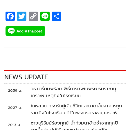
F
T
C
Li
S
ac
wi
o
n
h
e
tt
p
e
ar
b
er
y
e
o
Li
o
n
k
k
NEWS UPDATE
วธ.เตรียมพร้อม พิธีการศพในพระบรมราชานุ
20:59 น.
เคราะห์ เหตุยิงในโรงเรียน
ในหลวง ทรงรับผู้เสียชีวิตและบาดเจ็บจากเหตุก
20:27 น.
ราดยิงในโรงเรียน ไว้ในพระบรมราชานุเคราะห์
ชาวบุรีรัมย์ร้องทุกข์ น้ำท่วมนาข้าวซ้ำซากทุกปี
20:13 น.