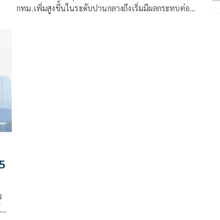
กทม.เพิ่มสูงขึ้นในระดับปานกลางถึงเริ่มมีผลกระทบต่อ
สุขภาพ แนะ ปชช.ตรวจสอบค่าฝุ่นก่อนออกจากบ้านหรือ
ทำกิจกรรมนอกบ้าน
15
ร
โมง