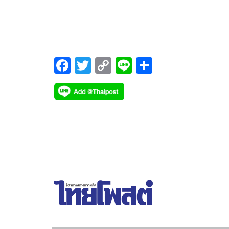
ล่าสุด) ตรวจวัดได้ 33-76 ไมโครกรัม (มคก.) / ลูกบาศก
เมตร (ลบ.ม.)
F
T
C
Li
S
ac
wi
o
n
h
e
tt
p
e
ar
b
er
y
e
o
Li
o
n
k
k