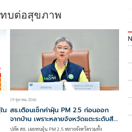
ะทบต่อสุขภาพ
N
19 ตุลาคม 2566
่ใน
สธ.เตือนเช็กค่าฝุ่น PM 2.5 ก่อนออก
จากบ้าน เพราะหลายจังหวัดแตะระดับสี
ส้ม
ปลัด สธ. เผยพบฝุ่น PM 2.5 หลายจังหวัดรวมทั้ง