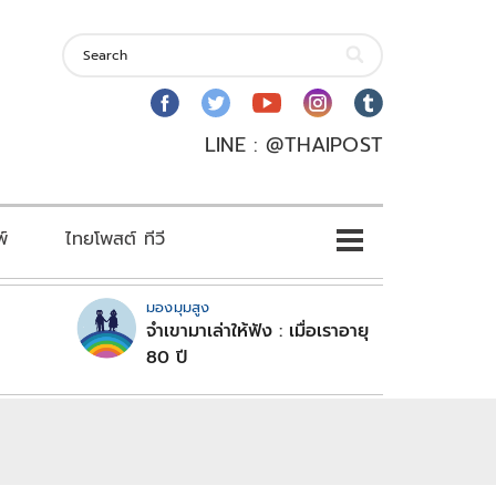
LINE : @THAIPOST
พ์
ไทยโพสต์ ทีวี
มองมุมสูง
จำเขามาเล่าให้ฟัง : เมื่อเราอายุ
80 ปี