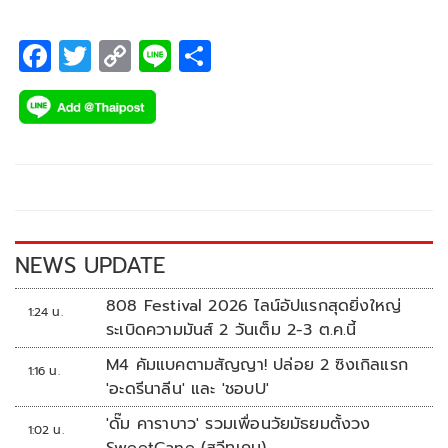
F
T
C
Li
S
ac
wi
o
n
h
e
tt
p
e
ar
b
er
y
e
o
Li
o
n
k
k
NEWS UPDATE
808 Festival 2026 ไลน์อัปแรกสุดยิ่งใหญ่
1:24 น.
ระเบิดความมันส์ 2 วันเต็ม 2-3 ต.ค.นี้
M4 คัมแบคตามสัญญา! ปล่อย 2 ซิงเกิลแรก
1:16 น.
'อะดรีนาลีน' และ 'ชอบU'
'ดั๊ม คาราบาว' รวมเพื่อนวัยมัธยมตั้งวง
1:02 น.