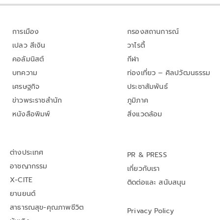
การเมือง
กรองสถานการณ์
เปลว สีเงิน
วาไรตี้
คอลัมนิสต์
กีฬา
บทความ
ท่องเที่ยว – ศิลปวัฒนธรรม
เศรษฐกิจ
ประชาสัมพันธ์
ข่าวพระราชสำนัก
ภูมิภาค
หนังสือพิมพ์
สิ่งแวดล้อม
ต่างประเทศ
PR & PRESS
อาชญากรรม
เกี่ยวกับเรา
X-CITE
ติดต่อและ สนับสนุน
ยานยนต์
สาธารณสุข-คุณภาพชีวิต
Privacy Policy