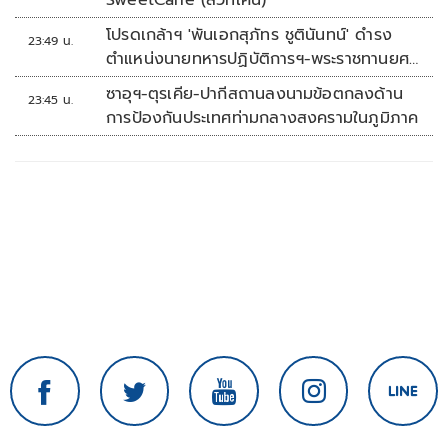
SweetCane (สวีทเคน)
โปรดเกล้าฯ 'พันเอกสุภัทร ชูตินันทน์' ดำรง
23:49 น.
ตำแหน่งนายทหารปฏิบัติการฯ-พระราชทานยศ
'พลตรี'
ซาอุฯ-ตุรเคีย-ปากีสถานลงนามข้อตกลงด้าน
23:45 น.
การป้องกันประเทศท่ามกลางสงครามในภูมิภาค