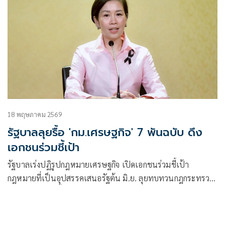
18 พฤษภาคม 2569
รัฐบาลลุยรื้อ 'กม.เศรษฐกิจ' 7 พันฉบับ ดึง
เอกชนร่วมชี้เป้า
รัฐบาลเร่งปฏิรูปกฎหมายเศรษฐกิจ เปิดเอกชนร่วมชี้เป้า
กฎหมายที่เป็นอุปสรรคเสนอรัฐต้น มิ.ย. ลุยทบทวนกฎกระทรวง
7,000 ฉบับ ลดขั้นตอนซ้ำซ้อนต่อยอด BOI Fast Pass ดันลงทุน
ไตรมาสแรงโต 18%