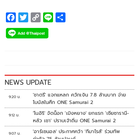
F
T
C
Li
S
ac
wi
o
n
h
e
tt
p
e
ar
b
er
y
e
o
Li
o
n
k
k
NEWS UPDATE
'ชาตรี' แจกแหลก ควักเงิน 7.8 ล้านบาท จ่าย
9:20 น.
โบนัสในศึก ONE Samurai 2
'โนอิริ' จัดน็อก 'เมิงหยาง' ยกแรก 'เซียซารานี-
9:12 น.
หลัว เชา' ปราบเจ้าถิ่น ONE Samurai 2
'อาร์เซนอล' ประกาศคว้า 'กีมาไรส์' ร่วมทัพ
9:07 น.