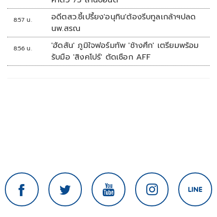
ค่าตัว 75 ล้านปอนด์
อดีตสว.ชี้เปรี้ยง'อนุทิน'ต้องรีบทูลเกล้าฯปลด
8:57 น.
นพ.สรณ
'ฮัดสัน' ภูมิใจฟอร์มทัพ 'ช้างศึก' เตรียมพร้อม
8:56 น.
รับมือ 'สิงคโปร์' ตัดเชือก AFF