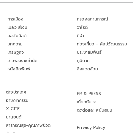
การเมือง
กรองสถานการณ์
เปลว สีเงิน
วาไรตี้
คอลัมนิสต์
กีฬา
บทความ
ท่องเที่ยว – ศิลปวัฒนธรรม
เศรษฐกิจ
ประชาสัมพันธ์
ข่าวพระราชสำนัก
ภูมิภาค
หนังสือพิมพ์
สิ่งแวดล้อม
ต่างประเทศ
PR & PRESS
อาชญากรรม
เกี่ยวกับเรา
X-CITE
ติดต่อและ สนับสนุน
ยานยนต์
สาธารณสุข-คุณภาพชีวิต
Privacy Policy