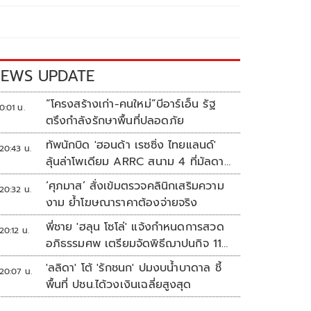
EWS UPDATE
“โครงสร้างเก่า-คนใหม่”บีอาร์เอ็น รัฐ
0:01 น.
ตรึงกำลังรักษาพื้นที่ปลอดภัย
ทัพนักบิด 'ฮอนด้า เรซซิ่ง ไทยแลนด์'
20:43 น.
ลุ้นล่าโพเดียม ARRC สนาม 4 ที่มัลดาลิ
กา
‘ศุภมาส’ สั่งเข้มตรวจคลินิกเสริมความ
20:32 น.
งาม ย้ำโฆษณาราคาต้องจ่ายจริง
พี่ชาย 'ฮลุน โซโล่' แจ้งกำหนดการสวด
20:12 น.
อภิธรรมศพ เตรียมจัดพิธีฌาปนกิจ 11
ส.ค.
'ลลิดา' โต้ 'รักชนก' ปมงบน้ำบาดาล ชี้
20:07 น.
พื้นที่ ปชน.ได้วงเงินเฉลี่ยสูงสุด