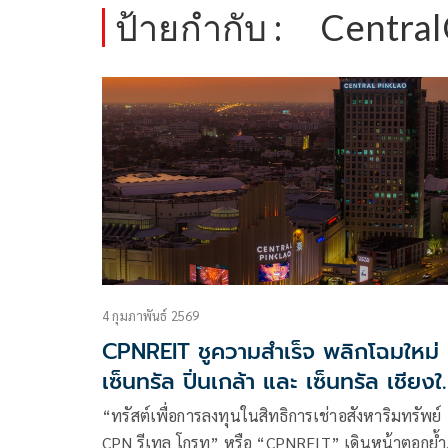
ป้ายกำกับ :
Central
4 กุมภาพันธ์ 2569
CPNREIT ชูความสำเร็จ พลิกโฉมใหม่
เซ็นทรัล ปิ่นเกล้า และ เซ็นทรัล เชียงใ
แอร์พอร์ต ดันทราฟฟิกพุ่ง หนุนผลง
“ทรัสต์เพื่อการลงทุนในสิทธิการเช่าอสังหาริมทรัพย์
กองทรัสต์โดดเด่น
CPN รีเทล โกรท” หรือ “CPNREIT” เดินหน้าตอกย้ำ