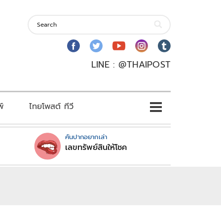
LINE : @THAIPOST
พ์
ไทยโพสต์ ทีวี
คันปากอยากเล่า
เลขทรัพย์สินให้โชค