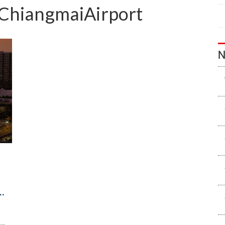
ChiangmaiAirport
N
หม่
าน