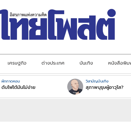
เศรษฐกิจ
ต่างประเทศ
บันเทิง
หนังสือพิม
ผักกาดหอม
วิสามัญบันเทิง
ดับไฟใต้มันไม่ง่าย
สุภาพบุรุษผู้อาวุโส?