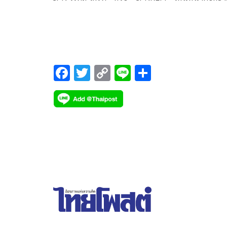
ความแข็งแกร่งของพอร์ตสินทรัพย์คุณภาพสูง ผ่านกา
ทรานส์ฟอร์มครั้งใหญ่ของ
F
T
C
Li
S
ac
wi
o
n
h
e
tt
p
e
ar
b
er
y
e
o
Li
o
n
k
k