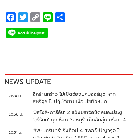
F
T
C
Li
S
ac
wi
o
n
h
e
tt
p
e
ar
b
er
y
e
o
Li
o
n
k
k
NEWS UPDATE
อิหร่านกร้าว ไม่เปิดช่องแคบฮอร์มุซ หาก
21:24 น.
สหรัฐฯ ไม่ปฏิบัติตามเงื่อนไขทั้งหมด
'บิสโซลี-ดาร์ลัน' 2 แข้งบราซิลซัดคนละประตู
20:56 น.
'บุรีรัมย์' บุกเชือด 'ราชบุรี' เก็บชัยอุ่นเครื่อง 4
นัดรวด
'ชิพ-นครินทร์' รั้งท็อป 4 'เฟอร์-ปัญจรุจน์'
20:51 น.