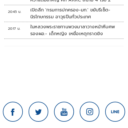
คว้าแต้มสำคัญ ศึก ARRC สนาม 4 เรซ 2
เปิดลึก 'กรมการปกครอง-มท.' ขยับรีเซ็ต-
20:45 น.
นิรโทษกรรม อาวุธปืนทั่วประเทศ
ในหลวงพระราชทานพวงมาลาวางหน้าหีบศพ
20:17 น.
รองผอ.- เด็กหญิง เหยื่อเหตุกราดยิง