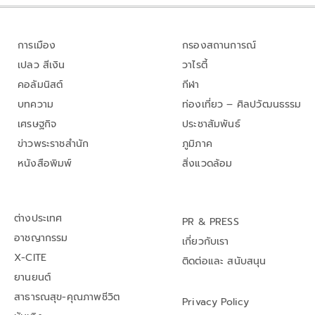
การเมือง
กรองสถานการณ์
เปลว สีเงิน
วาไรตี้
คอลัมนิสต์
กีฬา
บทความ
ท่องเที่ยว – ศิลปวัฒนธรรม
เศรษฐกิจ
ประชาสัมพันธ์
ข่าวพระราชสำนัก
ภูมิภาค
หนังสือพิมพ์
สิ่งแวดล้อม
ต่างประเทศ
PR & PRESS
อาชญากรรม
เกี่ยวกับเรา
X-CITE
ติดต่อและ สนับสนุน
ยานยนต์
สาธารณสุข-คุณภาพชีวิต
Privacy Policy