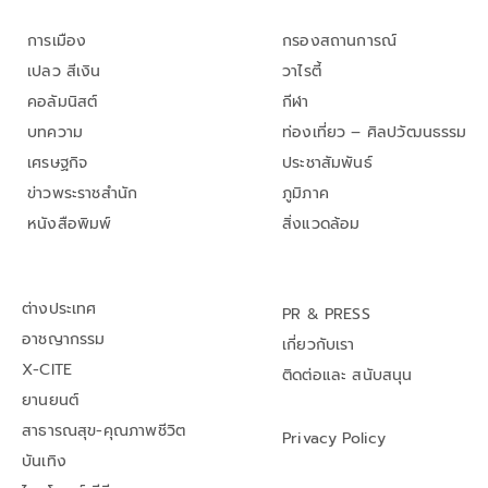
การเมือง
กรองสถานการณ์
เปลว สีเงิน
วาไรตี้
คอลัมนิสต์
กีฬา
บทความ
ท่องเที่ยว – ศิลปวัฒนธรรม
เศรษฐกิจ
ประชาสัมพันธ์
ข่าวพระราชสำนัก
ภูมิภาค
หนังสือพิมพ์
สิ่งแวดล้อม
ต่างประเทศ
PR & PRESS
อาชญากรรม
เกี่ยวกับเรา
X-CITE
ติดต่อและ สนับสนุน
ยานยนต์
สาธารณสุข-คุณภาพชีวิต
Privacy Policy
บันเทิง