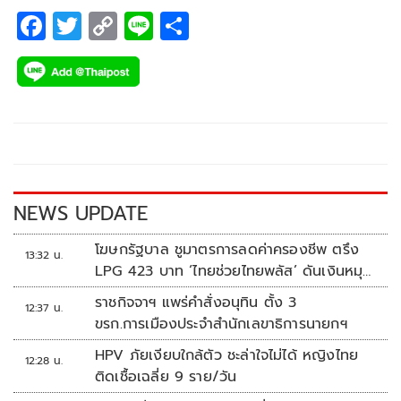
F
T
C
Li
S
ac
wi
o
n
h
e
tt
p
e
ar
b
er
y
e
o
Li
o
n
k
k
NEWS UPDATE
โฆษกรัฐบาล ชูมาตรการลดค่าครองชีพ ตรึง
13:32 น.
LPG 423 บาท ‘ไทยช่วยไทยพลัส’ ดันเงินหมุน
แสนล้าน
ราชกิจจาฯ แพร่คำสั่งอนุทิน ตั้ง 3
12:37 น.
ขรก.การเมืองประจำสำนักเลขาธิการนายกฯ
HPV ภัยเงียบใกล้ตัว ชะล่าใจไม่ได้ หญิงไทย
12:28 น.
ติดเชื้อเฉลี่ย 9 ราย/วัน