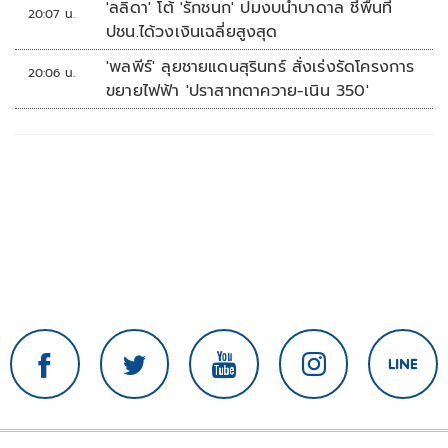
'ลลิดา' โต้ 'รักชนก' ปมงบน้ำบาดาล ชี้พื้นที่
20:07 น.
ปชน.ได้วงเงินเฉลี่ยสูงสุด
'พลพีร์' ลุยชายแดนสุรินทร์ สั่งเร่งรัดโครงการ
20:06 น.
ขยายไฟฟ้า 'ปราสาทตาควาย-เนิน 350'