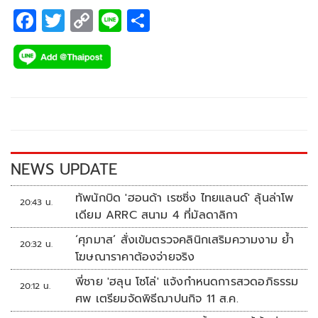
F
T
C
Li
S
ac
wi
o
n
h
e
tt
p
e
ar
b
er
y
e
o
Li
o
n
k
k
NEWS UPDATE
ทัพนักบิด 'ฮอนด้า เรซซิ่ง ไทยแลนด์' ลุ้นล่าโพ
20:43 น.
เดียม ARRC สนาม 4 ที่มัลดาลิกา
‘ศุภมาส’ สั่งเข้มตรวจคลินิกเสริมความงาม ย้ำ
20:32 น.
โฆษณาราคาต้องจ่ายจริง
พี่ชาย 'ฮลุน โซโล่' แจ้งกำหนดการสวดอภิธรรม
20:12 น.
ศพ เตรียมจัดพิธีฌาปนกิจ 11 ส.ค.