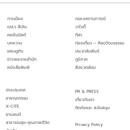
การเมือง
กรองสถานการณ์
เปลว สีเงิน
วาไรตี้
คอลัมนิสต์
กีฬา
บทความ
ท่องเที่ยว – ศิลปวัฒนธรรม
เศรษฐกิจ
ประชาสัมพันธ์
ข่าวพระราชสำนัก
ภูมิภาค
หนังสือพิมพ์
สิ่งแวดล้อม
ต่างประเทศ
PR & PRESS
อาชญากรรม
เกี่ยวกับเรา
X-CITE
ติดต่อและ สนับสนุน
ยานยนต์
สาธารณสุข-คุณภาพชีวิต
Privacy Policy