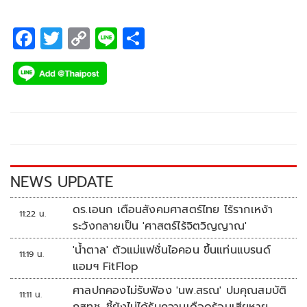
F
T
C
Li
S
ac
wi
o
n
h
e
tt
p
e
ar
b
er
y
e
o
Li
o
n
k
k
NEWS UPDATE
ดร.เอนก เตือนสังคมศาสตร์ไทย ไร้รากเหง้า
11:22 น.
ระวังกลายเป็น 'ศาสตร์ไร้จิตวิญญาณ'
'น้ำตาล' ตัวแม่แฟชั่นไอคอน ขึ้นแท่นแบรนด์
11:19 น.
แอมฯ FitFlop
ศาลปกคองไม่รับฟ้อง 'นพ.สรณ' ปมคุณสมบัติ
11:11 น.