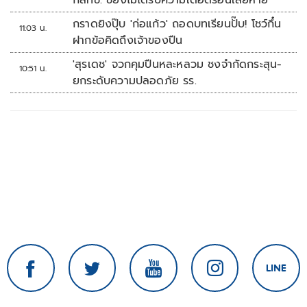
กสทช. ชี้ยังไม่ได้รับความเดือดร้อนเสียหาย
กราดยิงปุ๊บ 'ก่อแก้ว' ถอดบทเรียนปั๊บ! โชว์กึ๋น
11:03 น.
ฝากข้อคิดถึงเจ้าของปืน
'สุรเดช' จวกคุมปืนหละหลวม ชงจำกัดกระสุน-
10:51 น.
ยกระดับความปลอดภัย รร.