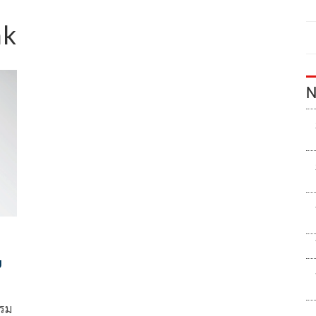
nk
N
ย
รรม