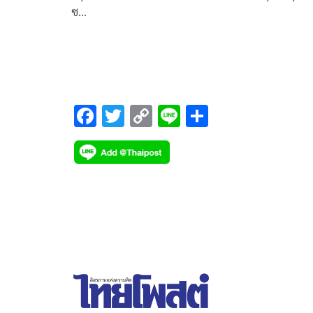
ซ…
F
T
C
Li
S
ac
wi
o
n
h
e
tt
p
e
ar
b
er
y
e
o
Li
o
n
k
k