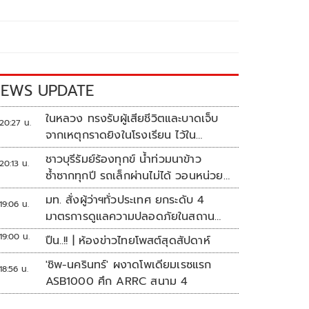
EWS UPDATE
ในหลวง ทรงรับผู้เสียชีวิตและบาดเจ็บ
20:27 น.
จากเหตุกราดยิงในโรงเรียน ไว้ใน
พระบรมราชานุเคราะห์
ชาวบุรีรัมย์ร้องทุกข์ น้ำท่วมนาข้าว
20:13 น.
ซ้ำซากทุกปี รถเล็กผ่านไม่ได้ วอนหน่วย
งานเร่งแก้ไข
มท. สั่งผู้ว่าฯทั่วประเทศ ยกระดับ 4
19:06 น.
มาตรการดูแลความปลอดภัยในสถาน
ศึกษา
19:00 น.
ปืน..!! | ห้องข่าวไทยโพสต์สุดสัปดาห์
'ชิพ-นครินทร์' ผงาดโพเดียมเรซแรก
18:56 น.
ASB1000 ศึก ARRC สนาม 4