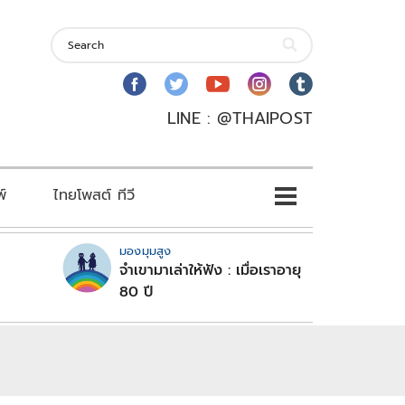
LINE : @THAIPOST
พ์
ไทยโพสต์ ทีวี
มองมุมสูง
จำเขามาเล่าให้ฟัง : เมื่อเราอายุ
80 ปี