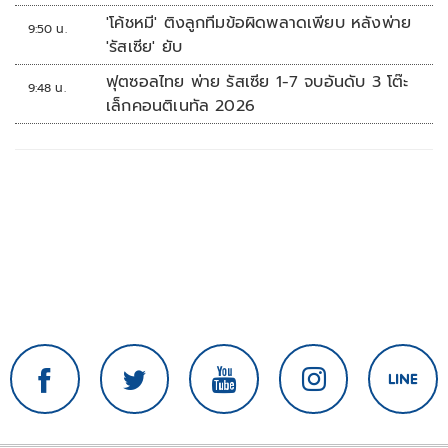
ใช้เต็มที่เอกชนขาดทุนย่อยยับ
'โค้ชหมี' ติงลูกทีมข้อผิดพลาดเพียบ หลังพ่าย
9:50 น.
'รัสเซีย' ยับ
ฟุตซอลไทย พ่าย รัสเซีย 1-7 จบอันดับ 3 โต๊ะ
9:48 น.
เล็กคอนติเนทัล 2026