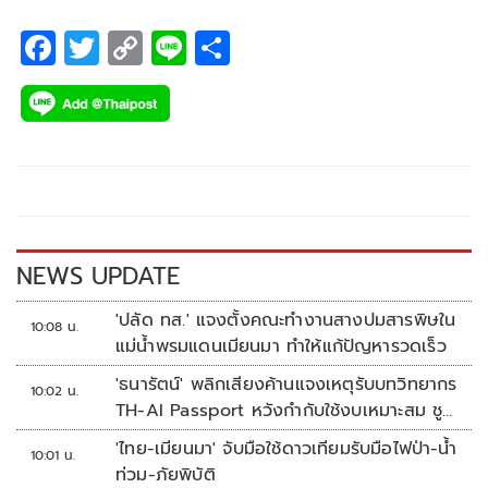
Haters” โดยที่มาของเพลง ‘S2’ ได้เล่าไว้ว่า
F
T
C
Li
S
ac
wi
o
n
h
e
tt
p
e
ar
b
er
y
e
o
Li
o
n
k
k
NEWS UPDATE
'ปลัด ทส.' แจงตั้งคณะทำงานสางปมสารพิษใน
10:08 น.
แม่น้ำพรมแดนเมียนมา ทำให้แก้ปัญหารวดเร็ว
'ธนารัตน์' พลิกเสียงค้านแจงเหตุรับบทวิทยากร
10:02 น.
TH-AI Passport หวังกำกับใช้งบเหมาะสม ชู
จุดเด่นคนไทยได้ใช้ AI ระดับโปร ลดเหลื่อมล้ำ
'ไทย-เมียนมา' จับมือใช้ดาวเทียมรับมือไฟป่า-น้ำ
10:01 น.
ทางเทคโนโลยี เซฟงบไปกว่า900ล้าน เชื่อหาก
ท่วม-ภัยพิบัติ