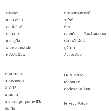
การเมือง
กรองสถานการณ์
เปลว สีเงิน
วาไรตี้
คอลัมนิสต์
กีฬา
บทความ
ท่องเที่ยว – ศิลปวัฒนธรรม
เศรษฐกิจ
ประชาสัมพันธ์
ข่าวพระราชสำนัก
ภูมิภาค
หนังสือพิมพ์
สิ่งแวดล้อม
ต่างประเทศ
PR & PRESS
อาชญากรรม
เกี่ยวกับเรา
X-CITE
ติดต่อและ สนับสนุน
ยานยนต์
สาธารณสุข-คุณภาพชีวิต
Privacy Policy
บันเทิง