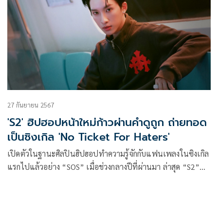
27 กันยายน 2567
'S2' ฮิปฮอปหน้าใหม่ก้าวผ่านคำดูถูก ถ่ายทอด
เป็นซิงเกิล 'No Ticket For Haters'
เปิดตัวในฐานะศิลปินฮิปฮอปทำความรู้จักกับแฟนเพลงในซิงเกิล
แรกไปแล้วอย่าง “SOS” เมื่อช่วงกลางปีที่ผ่านมา ล่าสุด “S2”
(เอสทู หรือ โนอึล ณัฐรัชต์ Noeul Nuttarat) ชื่อในนามศิลปิน
“S2” ที่มาจาก S สองตัว คือ Sunset = โนอึลในภาษาเกาหลี
พร้อมปล่อยซิงเกิลที่ 2 ให้ได้ฟังกันแล้วกับ “No Ticket For