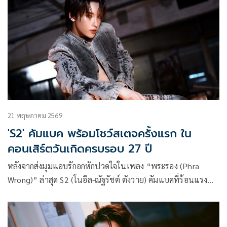
21 พฤษภาคม 2569
'S2' คัมแบค พร้อมโชว์สเตจครั้งแรก ใน
คอนเสิร์ตวันเกิดครบรอบ 27 ปี
หลังจากส่งมุมแอบรักอกหักปวดใจในเพลง “พระรอง (Phra
Wrong)” ล่าสุด S2 (โนอึล-ณัฐรัชต์ ตังวาย) คัมแบคที่ร้อนแรง
กว่าเดิมใน “OVERHEAT” เพลงป็อปฮิปฮอปที่ผสานเพอร์ฟอร์
แมนซ์การเต้นแบบจัดเต็ม ถ่ายทอดตัวตน ความมุ่งมั่น และแพส
ชันที่พร้อมระเบิดออกมาของ S2 ได้อย่างชัดเจน