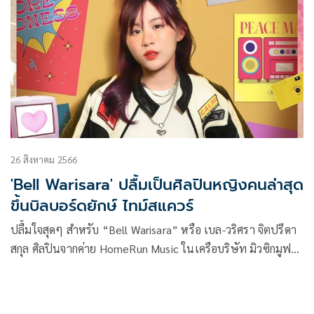
26 สิงหาคม 2566
'Bell Warisara' ปลื้มเป็นศิลปินหญิงคนล่าสุด
ขึ้นบิลบอร์ดยักษ์ ไทม์สแควร์
ปลื้มใจสุดๆ สำหรับ “Bell Warisara” หรือ เบล-วริศรา จิตปรีดา
สกุล ศิลปินจากค่าย HomeRun Music ในเครือบริษัท มิวซิกมูฟ
จำกัด เจ้าของเพลงฮิตติดหู เอาปากกามาวง, คนหรือไมโครเวฟ,
โคตรไม่แฟร์ และซิงเกิลใหม่ “ก็ดีอยู่แล้ว” ได้รับเลือกเป็นศิลปิน
หญิงของประเทศไทยคนล่าสุด กับ Spotify EQUAL ขึ้นบิลบอร์ด