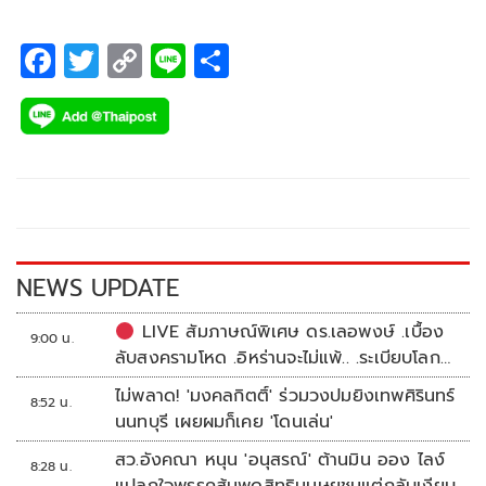
ยักษ์ ไทม์สแควร์มหานครนิวยอร์ก ประเทศสหรัฐอเมริกา
F
T
C
Li
S
ac
wi
o
n
h
e
tt
p
e
ar
b
er
y
e
o
Li
o
n
k
k
NEWS UPDATE
LIVE สัมภาษณ์พิเศษ ดร.เลอพงษ์ .เบื้อง
9:00 น.
ลับสงครามโหด .อิหร่านจะไม่แพ้.. .ระเบียบโลก
ใหม่ในตะวันออกกลาง…. | อิสรภาพแห่งความ
ไม่พลาด! 'มงคลกิตติ์' ร่วมวงปมยิงเทพศิรินทร์
8:52 น.
คิด กับ..สำราญ รอดเพชร
นนทบุรี เผยผมก็เคย 'โดนเล่น'
สว.อังคณา หนุน 'อนุสรณ์' ต้านมิน ออง ไลง์
8:28 น.