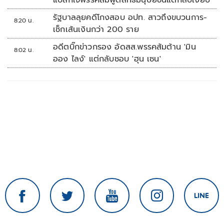
แปลกใจพรรคส้มพูดสิทธิมนุษยชนแต่กลับเงียบ
รัฐบาลลุยคดีโกงสอบ อปท. สาวถึงขบวนการ-
8:20 น.
เช็กเส้นเงินกว่า 200 ราย
อดีตบิ๊กข่าวกรอง อัดสส.พรรคส้มต้าน 'มิน
8:02 น.
ออง ไลง์' แต่กลับชอบ 'ฮุน เซน'