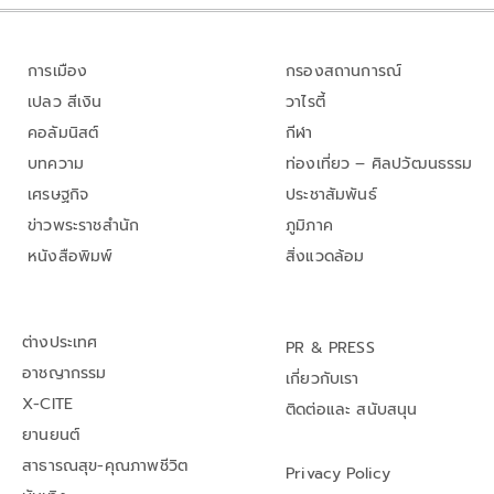
การเมือง
กรองสถานการณ์
เปลว สีเงิน
วาไรตี้
คอลัมนิสต์
กีฬา
บทความ
ท่องเที่ยว – ศิลปวัฒนธรรม
เศรษฐกิจ
ประชาสัมพันธ์
ข่าวพระราชสำนัก
ภูมิภาค
หนังสือพิมพ์
สิ่งแวดล้อม
ต่างประเทศ
PR & PRESS
อาชญากรรม
เกี่ยวกับเรา
X-CITE
ติดต่อและ สนับสนุน
ยานยนต์
สาธารณสุข-คุณภาพชีวิต
Privacy Policy