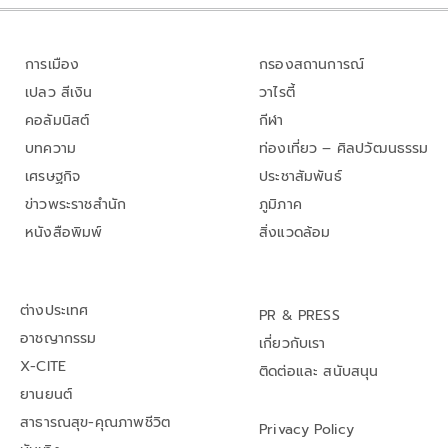
การเมือง
กรองสถานการณ์
เปลว สีเงิน
วาไรตี้
คอลัมนิสต์
กีฬา
บทความ
ท่องเที่ยว – ศิลปวัฒนธรรม
เศรษฐกิจ
ประชาสัมพันธ์
ข่าวพระราชสำนัก
ภูมิภาค
หนังสือพิมพ์
สิ่งแวดล้อม
ต่างประเทศ
PR & PRESS
อาชญากรรม
เกี่ยวกับเรา
X-CITE
ติดต่อและ สนับสนุน
ยานยนต์
สาธารณสุข-คุณภาพชีวิต
Privacy Policy