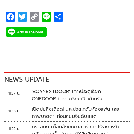
F
T
C
Li
S
ac
wi
o
n
h
e
tt
p
e
ar
b
er
y
e
o
Li
o
n
k
k
NEWS UPDATE
'BOYNEXTDOOR' เคาะประตูเรียก
11:37 น.
ONEDOOR ไทย เตรียมเปิดบ้านรับ
เปิดปมหึงเลือด! นศ.ปวส.กลับห้องแฟน เจอ
11:33 น.
ภาพบาดตา ก่อนหนุ่มจีนดับสลด
ดร.เอนก เตือนสังคมศาสตร์ไทย ไร้รากเหง้า
11:22 น.