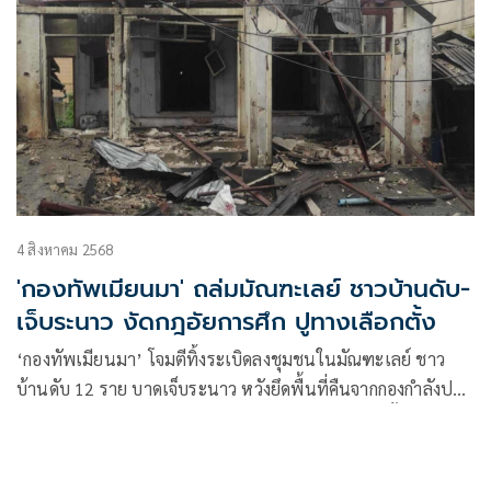
4 สิงหาคม 2568
'กองทัพเมียนมา' ถล่มมัณฑะเลย์ ชาวบ้านดับ-
เจ็บระนาว งัดกฎอัยการศึก ปูทางเลือกตั้ง
‘กองทัพเมียนมา’ โจมตีทิ้งระเบิดลงชุมชนในมัณฑะเลย์ ชาว
บ้านดับ 12 ราย บาดเจ็บระนาว หวังยึดพื้นที่คืนจากกองกำลังปะ
หล่อง พร้อมประกาศกฎอัยการศึก คาดเตรียมรับเลือกตั้งต้นปี
หน้า