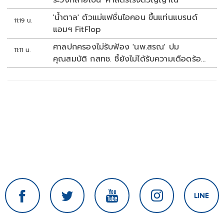
ระวังกลายเป็น 'ศาสตร์ไร้จิตวิญญาณ'
'น้ำตาล' ตัวแม่แฟชั่นไอคอน ขึ้นแท่นแบรนด์
11:19 น.
แอมฯ FitFlop
ศาลปกครองไม่รับฟ้อง 'นพ.สรณ' ปม
11:11 น.
คุณสมบัติ กสทช. ชี้ยังไม่ได้รับความเดือดร้อน
เสียหาย