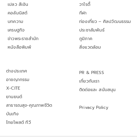
เปลว สีเงิน
วาไรตี้
คอลัมนิสต์
กีฬา
บทความ
ท่องเที่ยว – ศิลปวัฒนธรรม
เศรษฐกิจ
ประชาสัมพันธ์
ข่าวพระราชสำนัก
ภูมิภาค
หนังสือพิมพ์
สิ่งแวดล้อม
ต่างประเทศ
PR & PRESS
อาชญากรรม
เกี่ยวกับเรา
X-CITE
ติดต่อและ สนับสนุน
ยานยนต์
สาธารณสุข-คุณภาพชีวิต
Privacy Policy
บันเทิง
ไทยโพสต์ ทีวี