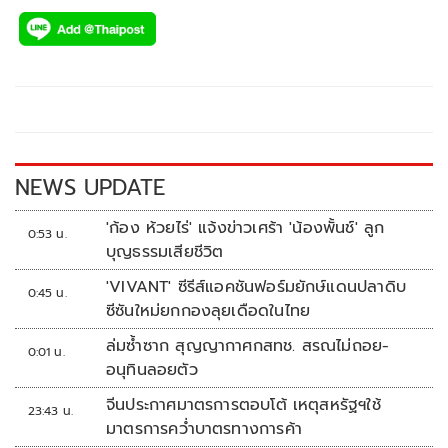
ac
wi
o
n
h
e
tt
p
e
ar
b
er
y
e
o
Li
o
n
k
k
NEWS UPDATE
'ก้อง ห้วยไร่' แจ้งข่าวเศร้า 'น้องพั้นช์' ลูก
0:53 น.
บุญธรรมเสียชีวิต
'VIVANT' ซีรีส์แอคชันฟอร์มยักษ์แดนปลาดิบ
0:45 น.
ซีซันใหม่ยกกองลุยเดือดในไทย
ล่มซ้ำซาก สุญญากาศกสทช. สรณไม่ถอย-
0:01 น.
อนุทินลอยตัว
จีนประกาศมาตรการตอบโต้ เหตุสหรัฐฯใช้
23:43 น.
มาตรการคว่ำบาตรทางการค้า