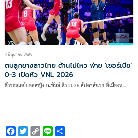
3 มิถุนายน 2569
ตบลูกยางสาวไทย ต้านไม่ไหว พ่าย 'เซอร์เบีย'
0-3 เปิดหัว VNL 2026
ศึกวอลเลย์บอลหญิง เนชันส์ ลีก 2026 สัปดาห์แรก ที่เมืองห…
F
T
C
Li
S