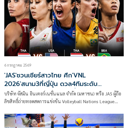
6 กรกฎาคม 2569
'JAS'ชวนเชียร์สาวไทย ศึก'VNL
2026'สนาม3ที่ญี่ปุ่น ดวล4ทีมระดับ
โลก'Mono'ยิงสด8-12ก.ค.นี้
บริษัท จัสมิน อินเตอร์เนชั่นแนล จำกัด (มหาชน) หรือ JAS ผู้ถือ
ลิขสิทธิ์ถ่ายทอดสดการแข่งขัน Volleyball Nations League
2026 (VNL 2026) ในประเทศไทย ชวนแฟนวอลเลย์บอลร่วมส่ง
แรงใจเชียร์ทัพนักตบลูกยางสาวไทย ในการแข่งขันสัปดาห์ที่ 3
หรือสนามสุดท้ายของรอบแบ่งกลุ่ม พร้อมรับชมการถ่ายทอดสด