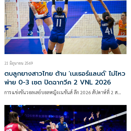
ครบทุกแมตช์ผ่านแพลตฟอร์มสตรีมมิง Monomax และ ช่อง
MONOMAX SPORTS TV ที่จะถ่ายทอดสดการแข่งขันระดับโลก
ให้แฟนกีฬาได้รับชมแบบเต็มอิ่มตลอดทัวร์นาเมนต์
21 มิถุนายน 2569
ตบลูกยางสาวไทย ต้าน 'เนเธอร์แลนด์' ไม่ไหว
พ่าย 0-3 เซต ปิดฉากวีค 2 VNL 2026
การแข่งขันวอลเลย์บอลหญิงเนชันส์ ลีก 2026 สัปดาห์ที่ 2 ส…