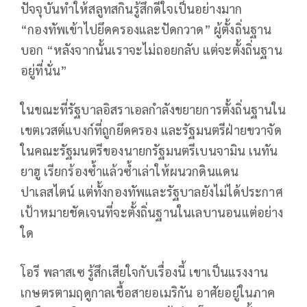
ปัจจุบันทำให้สลูทสกินรู้สึกดีใจเป็นอย่างมาก
“กองทัพเข้าไปยึดครองและปัดกวาด” ผู้ตั้งถิ่นฐาน
บอก “หลังจากนั้นเราจะไม่ถอยกลับ แต่จะตั้งถิ่นฐาน
อยู่ที่นั่น”
ในขณะที่รัฐบาลอิสราเอลกำลังขยายการตั้งถิ่นฐานใน
เขตเวสต์แบงก์ที่ถูกยึดครอง และรัฐมนตรีฝ่ายขวาจัด
ในคณะรัฐมนตรีของนายกรัฐมนตรีเบนจามิน เนทัน
ยาฮู เรียกร้องซ้ำแล้วซ้ำเล่าให้ผนวกดินแดน
ปาเลสไตน์ แต่ทั้งกองทัพและรัฐบาลยังไม่ได้ประกาศ
เป้าหมายชัดเจนที่จะตั้งถิ่นฐานในเลบานอนแต่อย่าง
ใด
โอรี พลาสเซ รู้สึกเสียใจกับเรื่องนี้ เขาเป็นแรงงาน
เกษตรตามฤดูกาลเชื้อสายอเมริกัน อาศัยอยู่ในภาค