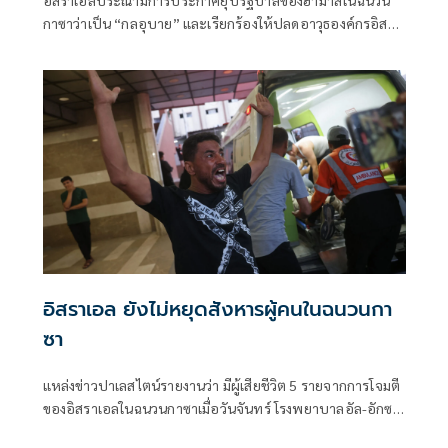
อิสราเอลประณามการประกาศยุบรัฐบาลของฮามาสในฉนวน
กาซาว่าเป็น “กลอุบาย” และเรียกร้องให้ปลดอาวุธองค์กรอิสลา
มิสต์ปาเลสไตน์ “ตราบใด
อิสราเอล ยังไม่หยุดสังหารผู้คนในฉนวนกา
ซา
แหล่งข่าวปาเลสไตน์รายงานว่า มีผู้เสียชีวิต 5 รายจากการโจมตี
ของอิสราเอลในฉนวนกาซาเมื่อวันจันทร์ โรงพยาบาลอัล-อักซา
ในเดียร์เอล-บาลาห์ให้ข้อมูลว่า มีผู้เสียชีวิต 3 รายและบาดเจ็บ