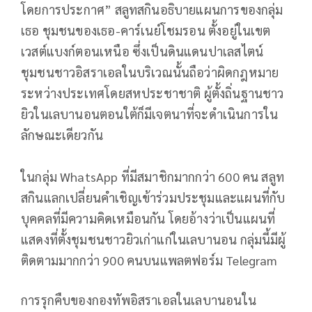
โดยการประกาศ” สลูทสกินอธิบายแผนการของกลุ่ม
เธอ ชุมชนของเธอ-คาร์เนย์โชมรอน ตั้งอยู่ในเขต
เวสต์แบงก์ตอนเหนือ ซึ่งเป็นดินแดนปาเลสไตน์
ชุมชนชาวอิสราเอลในบริเวณนั้นถือว่าผิดกฎหมาย
ระหว่างประเทศโดยสหประชาชาติ ผู้ตั้งถิ่นฐานชาว
ยิวในเลบานอนตอนใต้ก็มีเจตนาที่จะดำเนินการใน
ลักษณะเดียวกัน
ในกลุ่ม WhatsApp ที่มีสมาชิกมากกว่า 600 คน สลูท
สกินแลกเปลี่ยนคำเชิญเข้าร่วมประชุมและแผนที่กับ
บุคคลที่มีความคิดเหมือนกัน โดยอ้างว่าเป็นแผนที่
แสดงที่ตั้งชุมชนชาวยิวเก่าแก่ในเลบานอน กลุ่มนี้มีผู้
ติดตามมากกว่า 900 คนบนแพลตฟอร์ม Telegram
การรุกคืบของกองทัพอิสราเอลในเลบานอนใน