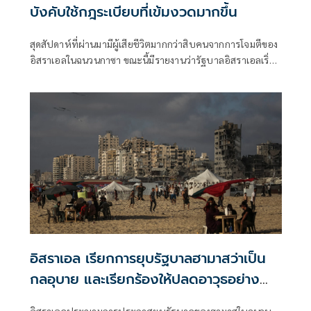
บังคับใช้กฎระเบียบที่เข้มงวดมากขึ้น
สุดสัปดาห์ที่ผ่านมามีผู้เสียชีวิตมากกว่าสิบคนจากการโจมตีของ
อิสราเอลในฉนวนกาซา ขณะนี้มีรายงานว่ารัฐบาลอิสราเอลเริ่ม
เข้มงวดแนวทางปฏิบัติสำหรับการโจมตีลักษณะดังกล่าวแล้ว
อิสราเอล เรียกการยุบรัฐบาลฮามาสว่าเป็น
กลอุบาย และเรียกร้องให้ปลดอาวุธอย่าง
สมบูรณ์