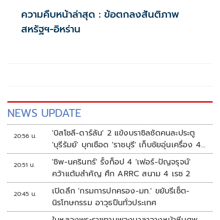
ความคืบหน้าล่าสุด : ข้อตกลงสันติภาพ
สหรัฐฯ-อิหร่าน
NEWS UPDATE
'บิสโซลี-ดาร์ลัน' 2 แข้งบราซิลซัดคนละประตู
20:56 น.
'บุรีรัมย์' บุกเชือด 'ราชบุรี' เก็บชัยอุ่นเครื่อง 4
นัดรวด
'ชิพ-นครินทร์' รั้งท็อป 4 'เฟอร์-ปัญจรุจน์'
20:51 น.
คว้าแต้มสำคัญ ศึก ARRC สนาม 4 เรซ 2
เปิดลึก 'กรมการปกครอง-มท.' ขยับรีเซ็ต-
20:45 น.
นิรโทษกรรม อาวุธปืนทั่วประเทศ
ในหลวงพระราชทานพวงมาลาวางหน้าหีบศพ