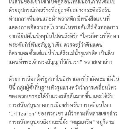
ในสวนของเขา เขาเปิดตู้คอนเทนเนอร์เก่าที่เต็มไป
ด้วยอุปกรณ์ก่อสร้างที่อยู่อาศัยอย่างกระตือรือร้น
ท่ามกลางที่นอนและผ้าพลาสติก มีหนังสือแผนที่
แสดงภาพอิสราเอลโบราณในพระคัมภีร์ ซึ่งทอดยาว
จากอียิปต์ในปัจจุบันไปจนถึงอิรัก “ใครก็ตามที่ศึกษา
พระคัมภีร์พันธสัญญาเดิม ควรจะรู้ว่าดินแดน
อิสราเอล ตั้งแต่แม่น้ำไนล์ถึงแม่น้ำยูเฟรติส เป็นดิน
แดนที่พระเจ้าทรงสัญญาไว้กับเรา” พลาสเซกล่าว
ด้วยการเลือกตั้งรัฐสภาในอิสราเอลที่กำลังจะมาถึงใน
ปีนี้ กลุ่มผู้ตั้งถิ่นฐานหัวรุนแรงหวังว่าการเคลื่อนไหว
ของพวกเขาจะได้รับแรงผลักดันมากขึ้น และได้รับ
การสนับสนุนทางการเมืองสำหรับการเคลื่อนไหว
‘Uri Tzafon’ ของพวกเขา แม้ว่าตามที่พลาสเซกล่าว
การสนับสนุนจนถึงขณะนี้ยัง “คลุมเครือ” อยู่ก็ตาม