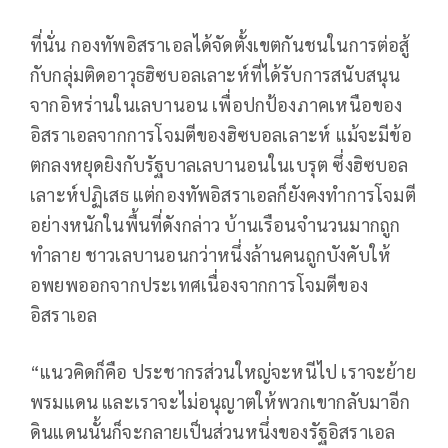
ที่นั่น กองทัพอิสราเอลได้จัดตั้งเขตกันชนในการต่อสู้
กับกลุ่มติดอาวุธฮิซบอลเลาะห์ที่ได้รับการสนับสนุน
จากอิหร่านในเลบานอน เพื่อปกป้องภาคเหนือของ
อิสราเอลจากการโจมตีของฮิซบอลเลาะห์ แม้จะมีข้อ
ตกลงหยุดยิงกับรัฐบาลเลบานอนในเบรุต ซึ่งฮิซบอล
เลาะห์ปฏิเสธ แต่กองทัพอิสราเอลก็ยังคงทำการโจมตี
อย่างหนักในพื้นที่ดังกล่าว บ้านเรือนจำนวนมากถูก
ทำลาย ชาวเลบานอนกว่าหนึ่งล้านคนถูกบังคับให้
อพยพออกจากประเทศเนื่องจากการโจมตีของ
อิสราเอล
“แนวคิดก็คือ ประชากรส่วนใหญ่จะหนีไป เราจะย้าย
พรมแดน และเราจะไม่อนุญาตให้พวกเขากลับมาอีก
ดินแดนนั้นก็จะกลายเป็นส่วนหนึ่งของรัฐอิสราเอล