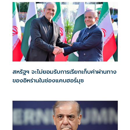
อีกหลายคนเมื่อโดรนของอิสราเอลโจมตีกลุ่มพลเรือน
สหรัฐฯ จะไม่ยอมรับการเรียกเก็บค่าผ่านทาง
ของอิหร่านในช่องแคบฮอร์มุซ