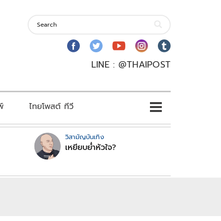
LINE : @THAIPOST
พ์
ไทยโพสต์ ทีวี
วิสามัญบันเทิง
เหยียบย่ำหัวใจ?