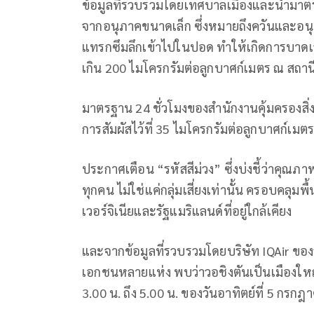
ข้อมูลที่รวบรวมโดยเทศบาลเมืองและนำมาตร
จากอนุภาคขนาดเล็ก ซึ่งหมายถึงควันและอนุภ
แทรกซึมลึกเข้าไปในปอด ทำให้เกิดการบาดเจ็
เกิน 200 ไมโครกรัมต่อลูกบาศก์เมตร ณ สถาน
มาตรฐาน 24 ชั่วโมงของสำนักงานคุ้มครองสิ
การสัมผัสไว้ที่ 35 ไมโครกรัมต่อลูกบาศก์เมต
ประกาศเตือน “รหัสสีม่วง” ซึ่งบ่งชี้ว่าคุณภ
ทุกคน ไม่ใช่แค่กลุ่มเสี่ยงเท่านั้น ครอบคลุมพ
เวอร์จิเนียและรัฐแมริแลนด์ที่อยู่ใกล้เคียง
และจากข้อมูลที่รวบรวมโดยบริษัท IQAir ของ
เอกชนหลายแห่ง พบว่าวอชิงตันเป็นเมืองใหญ
3.00 น. ถึง 5.00 น. ของวันอาทิตย์ที่ 5 กรกฎ