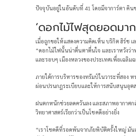
ปัจจุบันอยู่ในอันดับที่ 41 โดยมีจาการ์ต
‘ดอกไม้ไฟสุดยอดมาก
เมื่อถูกขอให้แสดงความคิดเห็น บริกิต ฮิร์ช 
“ดอกไม้ไฟนั้นน่าตื่นตาตื่นใจ และเราหวังว่
และรอบๆ เมืองหลวงของประเทศเพื่อเฉลิมฉ
ภายใต้การบริหารของทรัมป์ในวาระที่สอง หน่
ผ่อนปรนกฎระเบียบและให้การสนับสนุนอุตสา
ฝนตกหนักช่วยลดควันลง และสภาพอากาศกลับสู
วิทยาศาสตร์เรียกว่าเป็นโชคดีอย่างยิ่ง
“เราโชคดีที่รอดพ้นจากภัยพิบัติครั้งใหญ่ มันแ