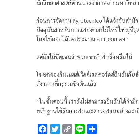
นักวิทยาศาสตร์ด้านบรรยากาศจากมหาวิทยาลั
ก่อนการจัดงาน Pyrotecnico ได้แจ้งกับสำนักข
ปัจจุบันสำหรับการแสดงดอกไม้ไฟที่ใหญ่ที่สุด 
โดยใช้ดอกไม้ไฟประมาณ 811,000 ดอก
แต่ยังไม่ชัดเจนว่าพวกเขาทำสำเร็จหรือไม่
โฆษกของกินเนสส์เวิลด์เรคคอร์ดส์ยืนยันกับ
ดังกล่าวที่กรุงวอชิงตันแล้ว
“ในขั้นตอนนี้ เรายังไม่สามารถยืนยันได้ว่ามี
หลักฐานได้รับการส่งและตรวจสอบอย่างละเอี
F
T
C
Li
S
ac
wi
o
n
h