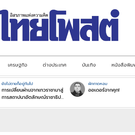
เศรษฐกิจ
ต่างประเทศ
บันเทิง
หนังสือพิม
ยังไม่ตายก็อยู่กันไป
ผักกาดหอม
การเปลี่ยนผ่านจากเทวราชามาสู่
ออเดอร์จากคุก!
การสถาปนาอัตลักษณ์ราชาธิป
ไตยแบบพุทธศาสนาในพระไตร
ปิฏก : สามัญผลสูตรในฐานะ
ทฤษฎีขีดจำกัดของอำนาจรัฐ
เหนือแรงงานและทรัพย์สิน