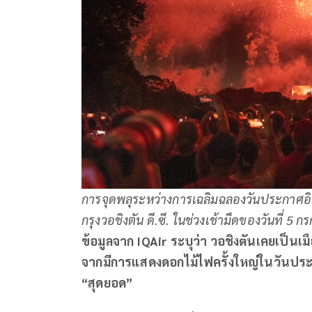
การจุดพลุระหว่างการเฉลิมฉลองวันประกาศอิสร
กรุงวอชิงตัน ดี.ซี. ในช่วงเช้ามืดของวันที่ 
ข้อมูลจาก IQAir ระบุว่า วอชิงตันเคยเป็นเม
จากมีการแสดงดอกไม้ไฟครั้งใหญ่ในวันประก
“สุดยอด”