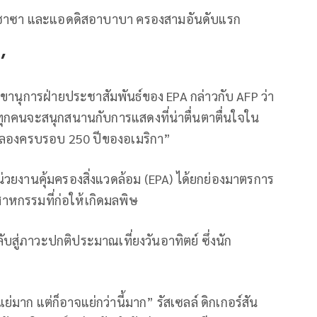
า คินชาซา และแอดดิสอาบาบา ครองสามอันดับแรก
’
เลขานุการฝ่ายประชาสัมพันธ์ของ EPA กล่าวกับ AFP ว่า
าทุกคนจะสนุกสนานกับการแสดงที่น่าตื่นตาตื่นใจใน
ลองครบรอบ 250 ปีของอเมริกา”
วยงานคุ้มครองสิ่งแวดล้อม (EPA) ได้ยกย่องมาตรการ
หกรรมที่ก่อให้เกิดมลพิษ
่ภาวะปกติประมาณเที่ยงวันอาทิตย์ ซึ่งนัก
ย่มาก แต่ก็อาจแย่กว่านี้มาก” รัสเซลล์ ดิกเกอร์สัน