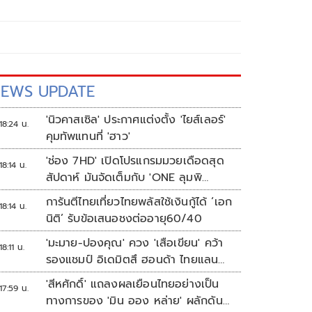
EWS UPDATE
'นิวคาสเซิล' ประกาศแต่งตั้ง 'ไยส์เลอร์'
18:24 น.
คุมทัพแทนที่ 'ฮาว'
'ช่อง 7HD' เปิดโปรแกรมมวยเดือดสุด
18:14 น.
สัปดาห์ มันจัดเต็มกับ 'ONE ลุมพิ
นี 165-มวยไทย 7 สี'
การันตีไทยเที่ยวไทยพลัสใช้เงินกู้ได้ ‘เอก
18:14 น.
นิติ’ รับข้อเสนอชงต่ออายุ60/40
'มะมาย-ปองคุณ' ควง 'เสือเขียน' คว้า
18:11 น.
รองแชมป์ อิเดมิตสึ ฮอนด้า ไทยแลนด์
ทาเลนต์ คัพ สนาม 3
'สีหศักดิ์' แถลงผลเยือนไทยอย่างเป็น
17:59 น.
ทางการของ 'มิน ออง หล่าย' ผลักดัน