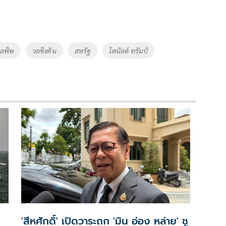
ลพิษ
วอชิงตัน
สหรัฐ
โดนัลด์ ทรัมป์
'สีหศักดิ์' เปิดวาระถก 'มิน อ่อง หล่าย' ชู