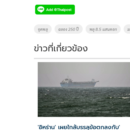
e
tt
p
e
ar
b
er
y
e
o
Li
Tags
จุดพลุ
ฉลอง 250 ปี
พลุ 8.5 แสนดอก
ม
o
n
k
k
ข่าวที่เกี่ยวข้อง
'อิหร่าน' เผยใกล้บรรลุข้อตกลงกับ'