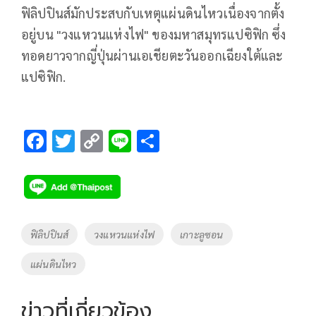
ฟิลิปปินส์มักประสบกับเหตุแผ่นดินไหวเนื่องจากตั้ง
อยู่บน "วงแหวนแห่งไฟ" ของมหาสมุทรแปซิฟิก ซึ่ง
ทอดยาวจากญี่ปุ่นผ่านเอเชียตะวันออกเฉียงใต้และ
แปซิฟิก.
F
T
C
Li
S
ac
wi
o
n
h
e
tt
p
e
ar
b
er
y
e
o
Li
Tags
ฟิลิปปินส์
วงแหวนแห่งไฟ
เกาะลูซอน
o
n
แผ่นดินไหว
k
k
ข่าวที่เกี่ยวข้อง