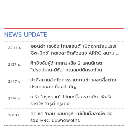
NEWS UPDATE
'ฮอนด้า เรซซิ่ง ไทยแลนด์' เปิดฉากร้อนแรง!
22:46 น.
'ชิพ-มิกซ์' กดเวลาติดหัวแถว ARRC สนาม 4
ที่มัลดาลิกา
ศึกชิงชัยผู้ว่ากกท.เหลือ 2 แคนดิเดต
21:57 น.
'โปรดปราน-มีชัย' คุณสมบัติครบถ้วน
ปากีสถานจำกัดการรายงานข่าวของสื่อต่าง
21:47 น.
ประเทศนอกเมืองสำคัญ
เศร้า ‘ครูหมวย’ 1 ในเหยื่อกราดยิง เพิ่งรับ
21:14 น.
รางวัล ‘ครูดี ครูเก่ง’
กต.ซัด 'ทอม แอนดรูส์' ไม่เป็นมืออาชีพ จ่อ
20:51 น.
ร้อง HRC ปมพาดพิงไทย