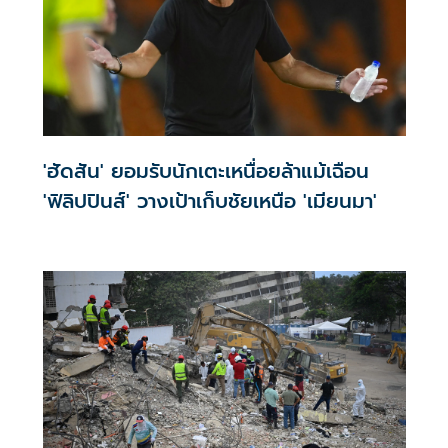
'ฮัดสัน' ยอมรับนักเตะเหนื่อยล้าแม้เฉือน
'ฟิลิปปินส์' วางเป้าเก็บชัยเหนือ 'เมียนมา'