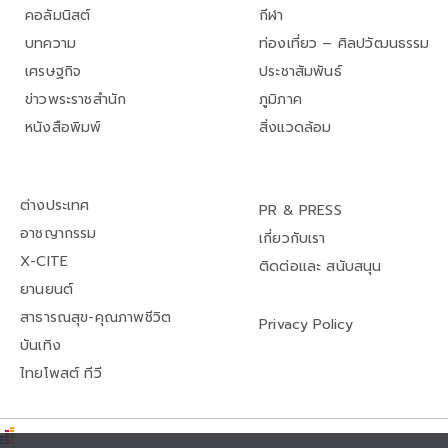
คอลัมนิสต์
กีฬา
บทความ
ท่องเที่ยว – ศิลปวัฒนธรรม
เศรษฐกิจ
ประชาสัมพันธ์
ข่าวพระราชสำนัก
ภูมิภาค
หนังสือพิมพ์
สิ่งแวดล้อม
ต่างประเทศ
PR & PRESS
อาชญากรรม
เกี่ยวกับเรา
X-CITE
ติดต่อและ สนับสนุน
ยานยนต์
สาธารณสุข-คุณภาพชีวิต
Privacy Policy
บันเทิง
ไทยโพสต์ ทีวี