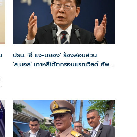
ณ
ปธน. 'อี แจ-มยอง' ร้องสอบสวน
'ส.บอล' เกาหลีใต้ตกรอบแรกเวิลด์ คัพ
2026
g
ัก