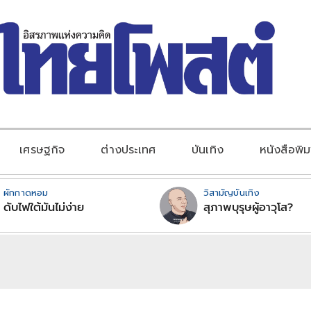
เศรษฐกิจ
ต่างประเทศ
บันเทิง
หนังสือพิม
ผักกาดหอม
วิสามัญบันเทิง
ดับไฟใต้มันไม่ง่าย
สุภาพบุรุษผู้อาวุโส?