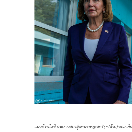
แนนซี เพโลซี ประธานสภาผู้แทนราษฎรสหรัฐฯ (ซ้าย) ขณะเยี่ยมช