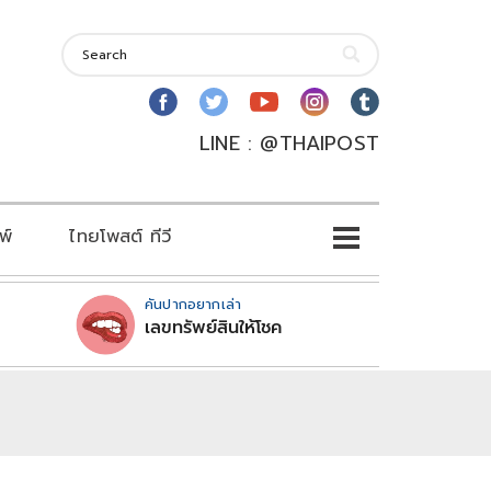
LINE : @THAIPOST
พ์
ไทยโพสต์ ทีวี
คันปากอยากเล่า
เลขทรัพย์สินให้โชค