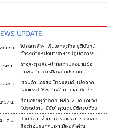
EWS UPDATE
โปรดเกล้าฯ 'พันเอกสุภัทร ชูตินันทน์'
23:49 น.
ดำรงตำแหน่งนายทหารปฏิบัติการฯ-
พระราชทานยศ 'พลตรี'
ซาอุฯ-ตุรเคีย-ปากีสถานลงนามข้อ
23:45 น.
ตกลงด้านการป้องกันประเทศ
ท่ามกลางสงครามในภูมิภาค
'ฮอนด้า เรซซิ่ง ไทยแลนด์' เปิดฉาก
22:46 น.
ร้อนแรง! 'ชิพ-มิกซ์' กดเวลาติดหัว
แถว ARRC สนาม 4 ที่มัลดาลิกา
ศึกชิงชัยผู้ว่ากกท.เหลือ 2 แคนดิเดต
21:57 น.
'โปรดปราน-มีชัย' คุณสมบัติครบถ้วน
ปากีสถานจำกัดการรายงานข่าวของ
21:47 น.
สื่อต่างประเทศนอกเมืองสำคัญ