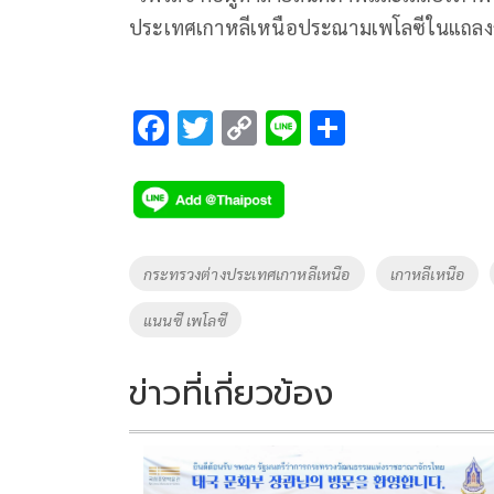
ประเทศเกาหลีเหนือประณามเพโลซีในแถลง
F
T
C
Li
S
ac
wi
o
n
h
e
tt
p
e
ar
b
er
y
e
o
Li
Tags
กระทรวงต่างประเทศเกาหลีเหนือ
เกาหลีเหนือ
o
n
แนนซี เพโลซี
k
k
ข่าวที่เกี่ยวข้อง