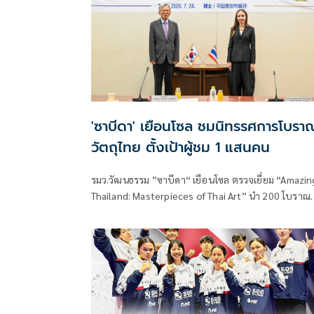
'ซาบีดา' เยือนโซล ชมนิทรรศการโบรา
วัตถุไทย ตั้งเป้าผู้ชม 1 แสนคน
รมว.วัฒนธรรม ”ซาบีดา“ เยือนโซล ตรวจเยี่ยม “Amazin
Thailand: Masterpieces of Thai Art” นำ 200 โบราณ
วัตถุไทย จัดแสดงในพิพิธภัณฑสถานแห่งชาติเกาหลีใต้ น
ท่องเที่ยวให้ความสนใจ ตั้งเป้ายอดผู้เข้าชมไม่ต่ำกว่า 1
แสนคน