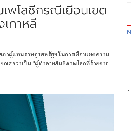
มเพโลซีกรณีเยือนเขต
เกาหลี
N
นสภาผู้แทนราษฎรสหรัฐฯ ในการเยือนเขตความ
ยกเธอว่าเป็น "ผู้ทำลายสันติภาพโลกที่ร้ายกาจ