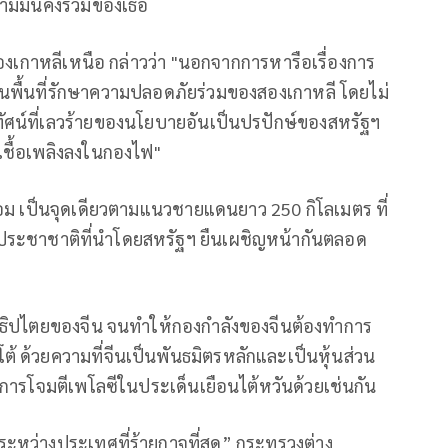
ามมั่นคงร่วมของเธอ
องเกาหลีเหนือ กล่าวว่า "นอกจากการหารือเรื่องการ
นพื้นที่รักษาความปลอดภัยร่วมของสองเกาหลี โดยไม่
ทัศน์ที่เลวร้ายของนโยบายอันเป็นปรปักษ์ของสหรัฐฯ
ิมเชื้อเพลิงลงในกองไฟ"
จอม เป็นจุดเดียวตามแนวชายแดนยาว 250 กิโลเมตร ที่
ะชาชาติที่นำโดยสหรัฐฯ ยืนเผชิญหน้ากันตลอด
อธิปไตยของจีน จนทำให้กองกำลังของจีนต้องทำการ
้ ด้วยความที่จีนเป็นพันธมิตรหลักและเป็นหุ้นส่วน
การโจมตีเพโลซีในประเด็นเยือนไต้หวันด้วยเช่นกัน
ะหว่างประเทศที่ร้ายกาจที่สุด” กระทรวงต่าง