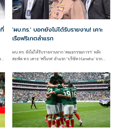
ี่
'ผบ.ทร.' บอกยังไม่ได้รับรายงาน! เคาะ
เรือฟริเกตลำแรก
ผบ.ทร. ยังไม่ได้รับรายงานจาก 'คณะกรรมการฯ' หลัง
ง
สะพัด ทร. เคาะ 'ฟริเกต' ลำแรก 'บริษัท Hanwha' จาก
น
เกาหลีใต้ ย้ำขอให้รอ ยังตอบอะไรไม่ได้ ถ้าตอบไป จะผิด
กฎหมาย
rld
s"