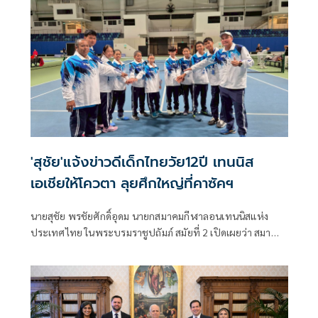
'สุชัย'แจ้งข่าวดีเด็กไทยวัย12ปี เทนนิส
เอเชียให้โควตา ลุยศึกใหญ่ที่คาซัคฯ
นายสุชัย พรชัยศักดิ์อุดม นายกสมาคมกีฬาลอนเทนนิสแห่ง
ประเทศไทย ในพระบรมราชูปถัมภ์ สมัยที่ 2 เปิดเผยว่า สมา
คมฯ ได้รับข่าวดีจาก สหพันธ์เทนนิสแห่งเอเชีย (เอทีเอฟ) แจ้ง
ว่า ทีมนักหวดเยาวชนทีมชาติไทย รุ่นอายุไม่เกิน 12 ปี ทั้งทีม
ชายและทีมหญิง ได้สิทธิเข้าร่วมการแข่งขันเทนนิสเยาวชน
รายการ ATF 12U Intercontinental Team Competition (เอที
เอฟ ทเวลฟ อันเดอร์ อินเตอร์คอนติเนนตัล ทีม คอมเพทติชั่น)