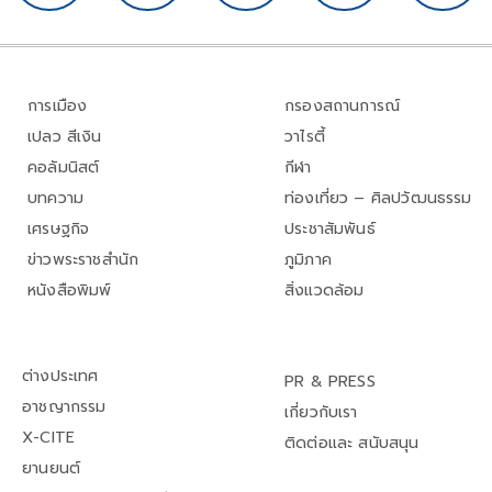
การเมือง
กรองสถานการณ์
เปลว สีเงิน
วาไรตี้
คอลัมนิสต์
กีฬา
บทความ
ท่องเที่ยว – ศิลปวัฒนธรรม
เศรษฐกิจ
ประชาสัมพันธ์
ข่าวพระราชสำนัก
ภูมิภาค
หนังสือพิมพ์
สิ่งแวดล้อม
ต่างประเทศ
PR & PRESS
อาชญากรรม
เกี่ยวกับเรา
X-CITE
ติดต่อและ สนับสนุน
ยานยนต์