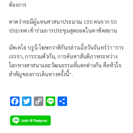
ต้องการ
คาดว่าจะมีผู้แทนศาสนาประมาณ 100 คนจาก 50
ประเทศ เข้าร่วมการประชุมสุดยอดในคาซัคสถาน
มัตเตโอ บรูนี โฆษกวาติกันกล่าวเมื่อวันจันทร์ว่า "การ
เจรจา, การรวมตัวกัน, การค้นหาสันติภาพระหว่าง
โลกทางศาสนาและวัฒนธรรมที่แตกต่างกัน คือหัวใจ
สำคัญของการเดินทางครั้งนี้".
F
T
C
Li
S
ac
wi
o
n
h
e
tt
p
e
ar
b
er
y
e