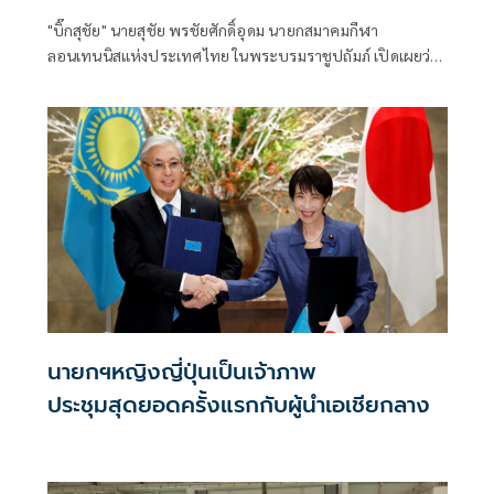
"บิ๊กสุชัย" นายสุชัย พรชัยศักดิ์อุดม นายกสมาคมกีฬา
ลอนเทนนิสแห่งประเทศไทย ในพระบรมราชูปถัมภ์ เปิดเผยว่า
สหพันธ์เทนนิสนานาชาติ (ไอทีเอฟ) ได้จับสลากประกบคู่
แข่งขันเทนนิสชิงแชมป์โลก ประเภททีมชาย รายการ 2026 เดวิ
สคัพ เป็นที่เรียบร้อยแล้ว
นายกฯหญิงญี่ปุ่นเป็นเจ้าภาพ
ประชุมสุดยอดครั้งแรกกับผู้นำเอเชียกลาง