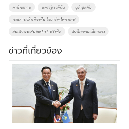
o
Li
Tags
คาซัคสถาน
นครรัฐวาติกัน
นูร์-ซุลตัน
o
n
ประธานาธิบดีคาซึม โจมาร์ท โทคาเยฟ
k
k
สมเด็จพระสันตะปาปาฟรังซิส
สันติภาพเอเชียกลาง
ข่าวที่เกี่ยวข้อง