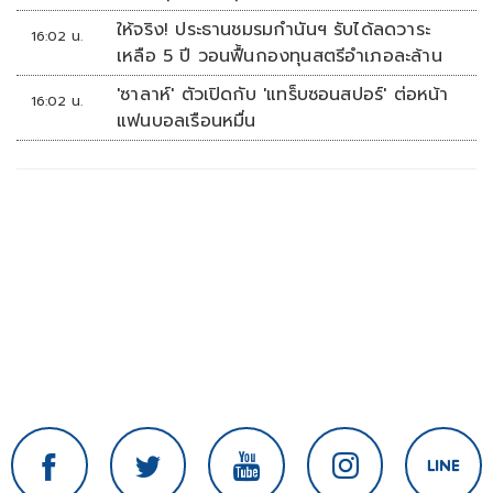
ให้จริง! ประธานชมรมกำนันฯ รับได้ลดวาระ
16:02 น.
เหลือ 5 ปี วอนฟื้นกองทุนสตรีอำเภอละล้าน
'ซาลาห์' ตัวเปิดกับ 'แทร็บซอนสปอร์' ต่อหน้า
16:02 น.
แฟนบอลเรือนหมื่น