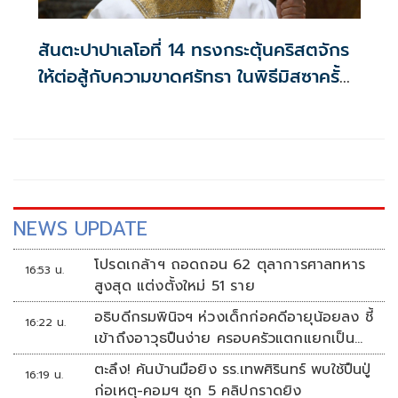
สันตะปาปาเลโอที่ 14 ทรงกระตุ้นคริสตจักร
ให้ต่อสู้กับความขาดศรัทธา ในพิธีมิสซาครั้ง
แรก
NEWS UPDATE
โปรดเกล้าฯ ถอดถอน 62 ตุลาการศาลทหาร
16:53 น.
สูงสุด แต่งตั้งใหม่ 51 ราย
อธิบดีกรมพินิจฯ ห่วงเด็กก่อคดีอายุน้อยลง ชี้
16:22 น.
เข้าถึงอาวุธปืนง่าย ครอบครัวแตกแยกเป็น
ชนวนสำคัญ
ตะลึง! ค้นบ้านมือยิง รร.เทพศิรินทร์ พบใช้ปืนปู่
16:19 น.
ก่อเหตุ-คอมฯ ซุก 5 คลิปกราดยิง