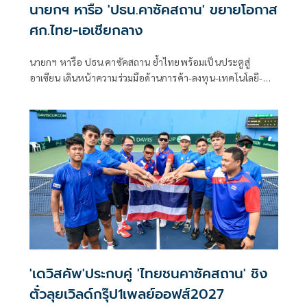
นายกฯ หารือ 'ปธน.คาซัคสถาน' ขยายโอกาส
ศก.ไทย-เอเชียกลาง
นายกฯ หารือ ปธน.คาซัคสถาน ย้ำไทยพร้อมเป็นประตูสู่
อาเซียน เดินหน้าความร่วมมือด้านการค้า-ลงทุน-เทคโนโลยี-
ท่องเที่ยว ขยายโอกาสเศรษฐกิจไทย–เอเชียกลาง
'เดวิสคัพ'ประกบคู่ 'ไทยชนคาซัคสถาน' ชิง
ตั๋วลุยเวิลด์กรุ๊ป1เพลย์ออฟส์2027