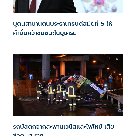
ปูตินสาบานตนประธานาธิบดีสมัยที่ 5 ให้
คำมั่นคว้าชัยชนะในยูเครน
รถบัสตกจากสะพานเวนิสและไฟไหม้ เสีย
ชีวิต 21 ราย