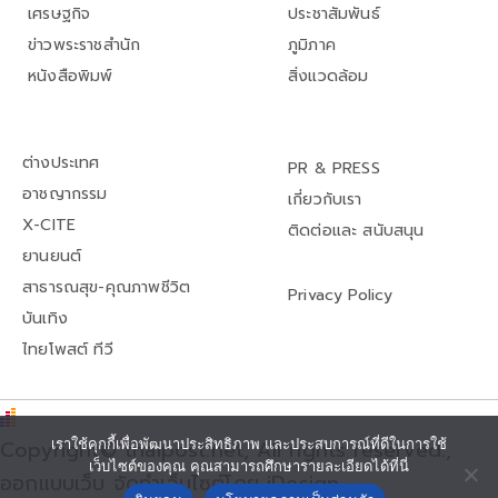
เศรษฐกิจ
ประชาสัมพันธ์
ข่าวพระราชสำนัก
ภูมิภาค
หนังสือพิมพ์
สิ่งแวดล้อม
ต่างประเทศ
PR & PRESS
อาชญากรรม
เกี่ยวกับเรา
X-CITE
ติดต่อและ สนับสนุน
ยานยนต์
สาธารณสุข-คุณภาพชีวิต
Privacy Policy
บันเทิง
ไทยโพสต์ ทีวี
Copyright© thaipost.net, All rights reserved.,
เราใช้คุกกี้เพื่อพัฒนาประสิทธิภาพ และประสบการณ์ที่ดีในการใช้
เว็บไซต์ของคุณ คุณสามารถศึกษารายละเอียดได้ที่นี่
ออกแบบเว็บ จัดทำเว็บไซต์โดย iDesign