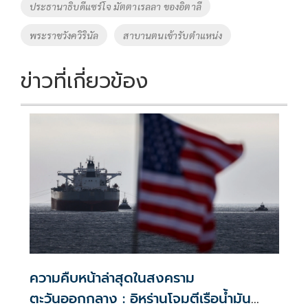
ประธานาธิบดีแซร์โจ มัตตาเรลลา ของอิตาลี
k
k
พระราชวังควิรินัล
สาบานตนเข้ารับตำแหน่ง
ข่าวที่เกี่ยวข้อง
ความคืบหน้าล่าสุดในสงคราม
ตะวันออกกลาง : อิหร่านโจมตีเรือน้ำมัน