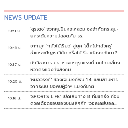
NEWS UPDATE
'สุรเดช' จวกคุมปืนหละหลวม ชงจำกัดกระสุน-
10:51 น.
ยกระดับความปลอดภัย รร.
จากยุค 'กลัวไม้เรียว' สู่ยุค 'เด็กไม่กลัวครู'
10:45 น.
ชำแหละปัญหาวินัย หรือไม้เรียวต้องกลับมา?
นักวิชาการ มธ. ห่วงเหตุรุนแรงถี่ คนไทยเสี่ยง
10:37 น.
หวาดระแวงทั้งสังคม
'หมอวรงค์' ข้องใจแบงก์พัน 1.4 แสนล้านหาย
10:20 น.
จากระบบ ขอพบผู้ว่าฯ แบงก์ชาติ
'SPORTS LIFE' เปิดเส้นทาง 8 ทีมแกร่ง ก่อน
10:16 น.
ดวลเดือดรอบรองชนะเลิศศึก 'วอลเลย์บอล
นักเรียน แชมป์กีฬา 7HD 2026'