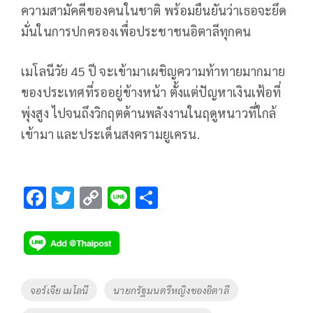
ความสามัคคีของคนในชาติ พร้อมยืนยันว่าเธอจะยึด
มั่นในการปกครองเพื่อประชาชนอิตาลีทุกคน
เมโลนีวัย 45 ปี จะเข้ามาเผชิญความท้าทายมากมาย
ของประเทศที่รออยู่ข้างหน้า ตั้งแต่ปัญหาเงินเฟ้อที่
พุ่งสูง ไปจนถึงวิกฤตด้านพลังงานในฤดูหนาวที่ใกล้
เข้ามา และประเด็นสงครามยูเครน.
F
T
C
Li
S
ac
wi
o
n
h
e
tt
p
e
ar
b
er
y
e
o
Li
Tags
จอร์เจีย เมโลนี
นายกรัฐมนตรีหญิงของอิตาลี
o
n