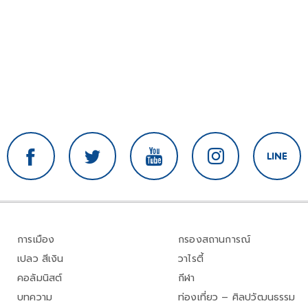
การเมือง
กรองสถานการณ์
เปลว สีเงิน
วาไรตี้
คอลัมนิสต์
กีฬา
บทความ
ท่องเที่ยว – ศิลปวัฒนธรรม