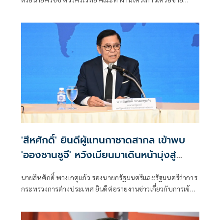
ประชาธิปไตยอาเซียนเพื่อสันติภาพ สิทธิมนุษยชน และการ
พัฒนาอย่างยั่งยืน แถลงคัดค้านการเยือนไทยอย่างเป็นทางการ
ของพลเอกอาวุโส มิน ออง ไลง์
'สีหศักดิ์' ยินดีผู้แทนกาชาดสากล เข้าพบ
'อองซานซูจี' หวังเมียนมาเดินหน้ามุ่งสู่
สันติภาพ
นายสีหศักดิ์ พวงเกตุแก้ว รองนายกรัฐมนตรีและรัฐมนตรีว่าการ
กระทรวงการต่างประเทศ ยินดีต่อรายงานข่าวเกี่ยวกับการเข้า
พบนางออง ซาน ซู จี ของผู้แทนสำนักงานคณะกรรมการกาชาด
ระหว่างประเทศประจำเมียนมา ซึ่งเกิดขึ้นภายหลังการประชุม