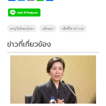
ac
wi
o
n
h
e
tt
p
e
ar
b
er
y
e
o
Li
Tags
พายุไซโคลนโมคา
เมียนมา
เสียชีวิต 60 ราย
o
n
k
k
ข่าวที่เกี่ยวข้อง