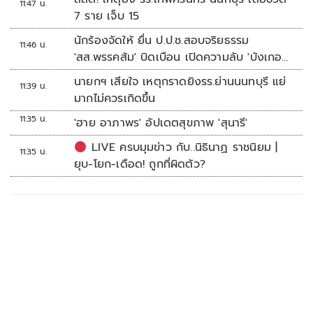
11:47 น.
7 ราย เจ็บ 15
นักร้องจัดให้ ยื่น ป.ป.ช.สอบจริยธรรม
11:46 น.
'สส.พรรคส้ม' บิดเบือน เปิดความลับ 'บังเกอร์
ทหาร'
นายกฯ เสียใจ เหตุกราดยิงรร.ย่านนนทบุรี แย่
11:39 น.
มากไม่ควรเกิดขึ้น
11:35 น.
'ฮาย อาภาพร' อัปเดตสุขภาพ 'สุนารี'
LIVE ครบมุมข่าว กับ..นิธินาฏ ราชนิยม |
11:35 น.
ยุบ-โยก-เดือด! ถูกที่ผิดตัว?