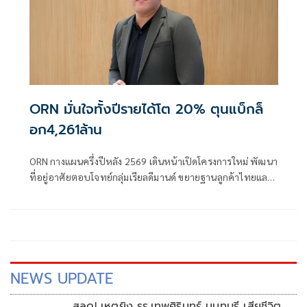
ORN มั่นใจทั้งปีรายได้โต 20% ตุนแบ็กล็
อก4,261ล้าน
ORN กางแผนครึ่งปีหลัง 2569 เดินหน้าเปิดโครงการใหม่ พัฒนา
ที่อยู่อาศัยตอบโจทย์กลุ่มเรียลดีมานด์ ขยายฐานลูกค้าไทยและ
ต่างชาติ เร่งต่อยอดธุรกิจสร้างรายได้ประจำ คอมมูนิตี้มอลล์
โรงเรียนนานาชาติ ธุรกิจทรัพย์มือสอง มั่นใจรายได้โตตามเป้า
20% ตุน Backlog 4,261ล้าน
NEWS UPDATE
สลด! เหตุยิง รร.เทพศิรินทร์ นนทบุรี เสียชีวิต