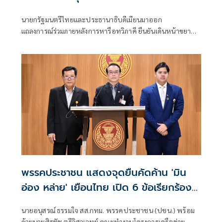
นายกรัฐมนตรีไทยและประธานาธิบดีเมียนมาออก
แถลงการณ์ร่วมภายหลังการหารือทวิภาคี ยืนยันเดินหน้าขยาย
ความร่วมมือด้านความมั่นคง เศรษฐกิจ การค้าชายแดน การ
ปราบปรามอาชญากรรมข้ามชา
พรรคประชาชน แสดงจุดยืนคัดค้าน 'มิน
อ่อง หล่าย' เยือนไทย เปิด 6 ข้อเรียกร้อง
รัฐสภา-รัฐบาล
นายอนุสรณ์ ธรรมใจ สส.กทม. พรรคประชาชน (ปชน.) พร้อม
ด้วยนายศิรชัช ตรีวิศวเวทย์ คณะทำงานโครงการเครือข่าย