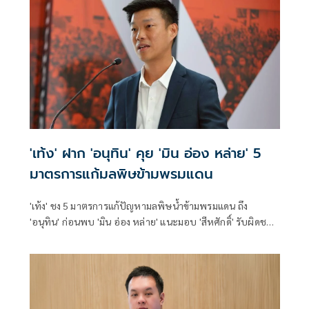
อย่างไม่เป็นทางการระหว่างรัฐมนตรีต่างประเทศอ
'เท้ง' ฝาก 'อนุทิน' คุย 'มิน อ่อง หล่าย' 5
มาตรการแก้มลพิษข้ามพรมแดน
'เท้ง' ชง 5 มาตรการแก้ปัญหามลพิษน้ำข้ามพรมแดน ถึง
'อนุทิน' ก่อนพบ 'มิน อ่อง หล่าย' แนะมอบ 'สีหศักดิ์' รับผิดชอบ
หลัก ฝ่ายค้านติดตามความคืบหน้าทุกไตรมาส