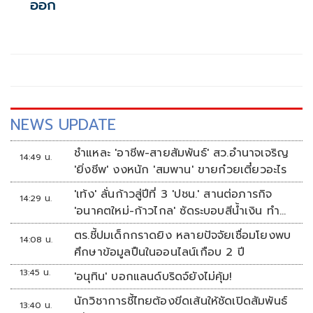
ออก
NEWS UPDATE
ชำแหละ 'อาชีพ-สายสัมพันธ์' สว.อำนาจเจริญ
14:49 น.
'ยิ่งชีพ' งงหนัก 'สมพาน' ขายก๋วยเตี๋ยวอะไร
'เท้ง' ลั่นก้าวสู่ปีที่ 3 'ปชน.' สานต่อภารกิจ
14:29 น.
'อนาคตใหม่-ก้าวไกล' ซัดระบอบสีน้ำเงิน ทำ
หลักนิติรัฐ-นิติธรรมสั่นคลอน
ตร.ชี้ปมเด็กกราดยิง หลายปัจจัยเชื่อมโยงพบ
14:08 น.
ศึกษาข้อมูลปืนในออนไลน์เกือบ 2 ปี
13:45 น.
'อนุทิน' บอกแลนด์บริดจ์ยังไม่คุ้ม!
นักวิชาการชี้ไทยต้องขีดเส้นให้ชัดเปิดสัมพันธ์
13:40 น.