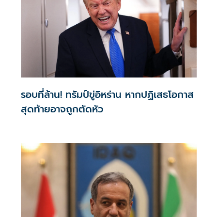
รอบที่ล้าน! ทรัมป์ขู่อิหร่าน หากปฏิเสธโอกาส
สุดท้ายอาจถูกตัดหัว