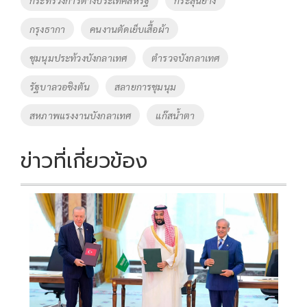
กระทรวงการต่างประเทศสหรัฐ
กระสุนยาง
o
n
กรุงธากา
คนงานตัดเย็บเสื้อผ้า
k
k
ชุมนุมประท้วงบังกลาเทศ
ตำรวจบังกลาเทศ
รัฐบาลวอชิงตัน
สลายการชุมนุม
สหภาพแรงงานบังกลาเทศ
แก๊สน้ำตา
ข่าวที่เกี่ยวข้อง