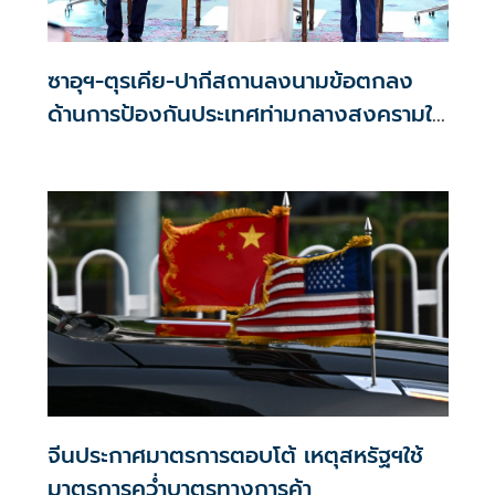
ซาอุฯ-ตุรเคีย-ปากีสถานลงนามข้อตกลง
ด้านการป้องกันประเทศท่ามกลางสงครามใน
ภูมิภาค
จีนประกาศมาตรการตอบโต้ เหตุสหรัฐฯใช้
มาตรการคว่ำบาตรทางการค้า