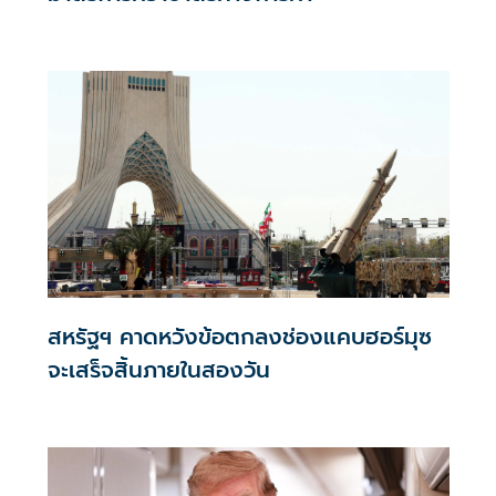
สหรัฐฯ คาดหวังข้อตกลงช่องแคบฮอร์มุซ
จะเสร็จสิ้นภายในสองวัน