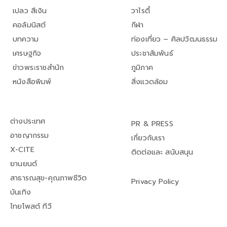
เปลว สีเงิน
วาไรตี้
คอลัมนิสต์
กีฬา
บทความ
ท่องเที่ยว – ศิลปวัฒนธรรม
เศรษฐกิจ
ประชาสัมพันธ์
ข่าวพระราชสำนัก
ภูมิภาค
หนังสือพิมพ์
สิ่งแวดล้อม
ต่างประเทศ
PR & PRESS
อาชญากรรม
เกี่ยวกับเรา
X-CITE
ติดต่อและ สนับสนุน
ยานยนต์
สาธารณสุข-คุณภาพชีวิต
Privacy Policy
บันเทิง
ไทยโพสต์ ทีวี