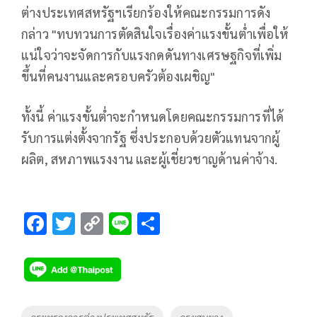
ต่างประเทศสหรัฐฯเรียกร้องให้คณะกรรมการดัง
กล่าว "ทบทวนการตัดสินใจเรื่องค่าแรงขั้นต่ำเพื่อให้
แน่ใจว่าจะจัดการกับแรงกดดันทางเศรษฐกิจที่เพิ่ม
ขึ้นที่คนงานและครอบครัวต้องเผชิญ"
ทั้งนี้ ค่าแรงขั้นต่ำจะกำหนดโดยคณะกรรมการที่ได้
รับการแต่งตั้งจากรัฐ ซึ่งประกอบด้วยตัวแทนจากผู้
ผลิต, สหภาพแรงงาน และผู้เชี่ยวชาญด้านค่าจ้าง.
F
T
C
Li
S
ac
wi
o
n
h
e
tt
p
e
ar
b
er
y
e
o
Li
Tags