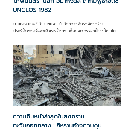
'เทพมนตรี' บอก อย่ากังวล ถ้ากัมพูชาจะใช้
UNCLOS 1982
นายเทพมนตรี ลิมปพยอม นักวิชาการอิสระอิสระด้าน
ประวัติศาสตร์และนักเทววิทยา อดีตคณะกรรมาธิการวิสามัญ
ศึกษาข้อดี-ข้อเสียการยกเลิก MOU 2544 (และ 2543) สภาผู้
แทนราษฎร โพสต์เฟซบุ๊กกรณีครม.ยกเลิก MOU 44 แล้วใช้
อนุสัญญาสหประชาชาติว่าด้วยกฎหมายทางทะเล (UNCLOS)
ว่า ·
ความคืบหน้าล่าสุดในสงคราม
ตะวันออกกลาง : อิหร่านอ้างควบคุม