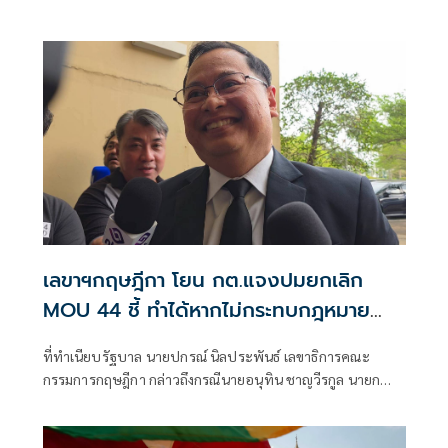
ช่องแคบเบ็ดเสร็จ
เลขาฯกฤษฎีกา โยน กต.แจงปมยกเลิก
MOU 44 ชี้ ทำได้หากไม่กระทบกฎหมาย
ระหว่างประเทศ
ที่ทำเนียบรัฐบาล นายปกรณ์ นิลประพันธ์ เลขาธิการคณะ
กรรมการกฤษฎีกา กล่าวถึงกรณีนายอนุทิน ชาญวีรกูล นายก
รัฐมนตรี และ รมว