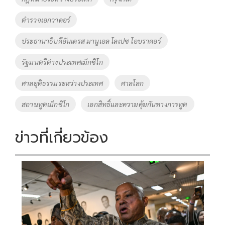
o
n
ตำรวจเอกวาดอร์
k
k
ประธานาธิบดีอันเดรส มานูเอล โลเปซ โอบราดอร์
รัฐมนตรีต่างประเทศเม็กซิโก
ศาลยุติธรรมระหว่างประเทศ
ศาลโลก
สถานทูตเม็กซิโก
เอกสิทธิ์และความคุ้มกันทางการทูต
ข่าวที่เกี่ยวข้อง