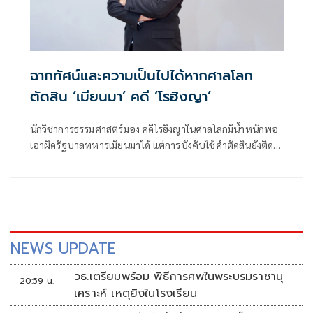
ฉากทัศน์และความเป็นไปได้หากศาลโลก
ตัดสิน ‘เมียนมา’ คดี ‘โรฮิงญา’
นักวิชาการธรรมศาสตร์มอง คดีโรฮิงญาในศาลโลกมีน้ำหนักพอ
เอาผิดรัฐบาลทหารเมียนมาได้ แต่การบังคับใช้คำตัดสินยังติด
ข้อจำกัด ชี้แรงกดดันอาจตกอยู่ที่อาเซียนและไทย ขณะการค้า-
การลงทุนเสี่ยงกระทบ หากถูกคว่ำบาตรจากนานาชาติ
NEWS UPDATE
วธ.เตรียมพร้อม พิธีการศพในพระบรมราชานุ
20:59 น.
เคราะห์ เหตุยิงในโรงเรียน