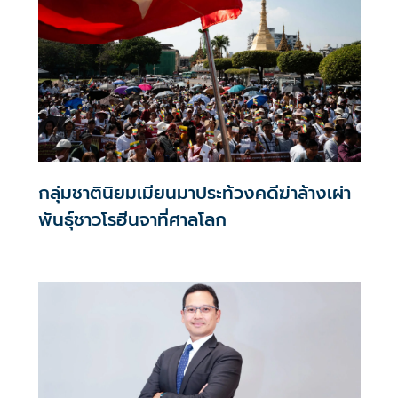
กลุ่มชาตินิยมเมียนมาประท้วงคดีฆ่าล้างเผ่า
พันธุ์ชาวโรฮีนจาที่ศาลโลก