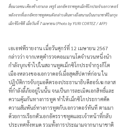
สื่อมวลชน เคียงข้างราเกล เซรูร์ เอกอัครราชทูตเม็กซิโกประจำเอกวาดอร์
หลังจากที่เอกอัครราชทูตคนดังกล่าวเดินทางถึงสนามบินนานาชาติในกรุง
เม็กซิโกซิตี เมื่อวันที่ 7 เมษายน (Photo by YURI CORTEZ / AFP)
เอเอฟพีรายงาน เมื่อวันศุกร์ที่ 12 เมษายน 2567
กล่าวว่า จากเหตุตำรวจคอมมานโดจำนวนหนึ่งนำ
กำลังบุกเข้าไปในสถานทูตเม็กซิโกประจำกรุงกีโต
เมืองหลวงของเอกวาดอร์เมื่อสุดสัปดาห์ก่อน ใน
ปฏิบัติการจับกุมอดีตรองประธานาธิบดีฮอร์เฆ กลาส
ที่กำลังลี้ภัยอยู่ในนั้น จนเป็นการละเมิดเอกสิทธิ์และ
ความคุ้มกันทางการทูต ทำให้เม็กซิโกประกาศตัด
ความสัมพันธ์ทางการทูตกับเอกวาดอร์ทันที ตามมา
ด้วยการเรียกตัวเอกอัครราชทูตและเจ้าหน้าที่กลับ
ประเทศทั้งหมด รวมทั้งการประณามจากนานาชาติ