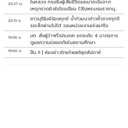
ในหลวง ทรงรับผู้เสียชีวิตและบาดเจ็บจาก
20:27 น.
เหตุกราดยิงในโรงเรียน ไว้ในพระบรมราชานุ
เคราะห์
ชาวบุรีรัมย์ร้องทุกข์ น้ำท่วมนาข้าวซ้ำซากทุกปี
20:13 น.
รถเล็กผ่านไม่ได้ วอนหน่วยงานเร่งแก้ไข
มท. สั่งผู้ว่าฯทั่วประเทศ ยกระดับ 4 มาตรการ
19:06 น.
ดูแลความปลอดภัยในสถานศึกษา
19:00 น.
ปืน..!! | ห้องข่าวไทยโพสต์สุดสัปดาห์