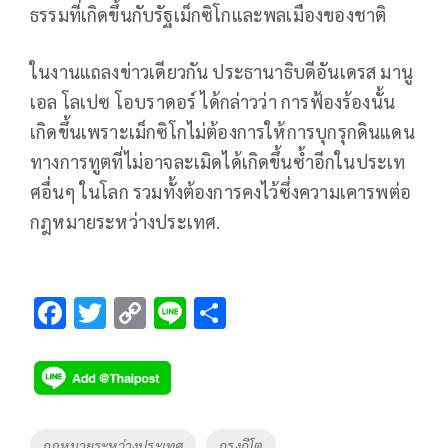
ธรรมที่เกิดขึ้นกับรัฐเม็กซิโกและพลเมืองของชาติ
ในงานแถลงข่าวเดียวกัน ประธานาธิบดีอันเดรส มานู
เอล โลเปซ โอบราดอร์ ได้กล่าวว่า การฟ้องร้องนั้น
เกิดขึ้นเพราะเม็กซิโกไม่ต้องการให้การบุกรุกดินแดน
ทางการทูตที่ไม่อาจละเมิดได้เกิดขึ้นซ้ำอีกในประเท
ศอื่นๆ ในโลก รวมทั้งต้องการคงไว้ซึ่งความเคารพต่อ
กฎหมายระหว่างประเทศ.
F
T
C
Li
S
ac
wi
o
n
h
e
tt
p
e
ar
b
er
y
e
o
Li
Tags
กฎหมายระหว่างประเทศ
กรุงกีโต