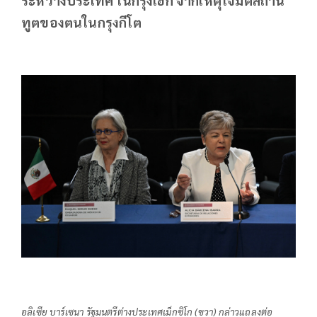
ทูตของตนในกรุงกีโต
อลิเซีย บาร์เซนา รัฐมนตรีต่างประเทศเม็กซิโก (ขวา) กล่าวแถลงต่อ