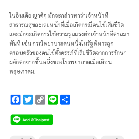
ในอินเดีย ญาติๆ มักจะกล่าวหาว่าเจ้าหน้าที่
สาธารณสุขละเลยหน้าที่เมื่อเกิดกรณีคนไข้เสียชีวิต
และมักจะเกิดการใช้ความรุนแรงต่อเจ้าหน้าที่ตามมา
ทันที เช่น กรณีพยาบาลคนหนึ่งในรัฐพิหารถูก
ครอบครัวของคนไข้ตั้งครรภ์ที่เสียชีวิตจากการรักษา
ผลักตกจากชั้นหนึ่งของโรงพยาบาลเมื่อเดือน
พฤษภาคม.
F
T
C
Li
S
ac
wi
o
n
h
e
tt
p
e
ar
b
er
y
e