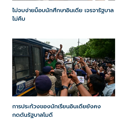
ไม่จบง่ายม็อบนักศึกษาอินเดีย เจรจารัฐบาล
ไม่คืบ
การประท้วงของนักเรียนอินเดียยังคง
กดดันรัฐบาลโมดี