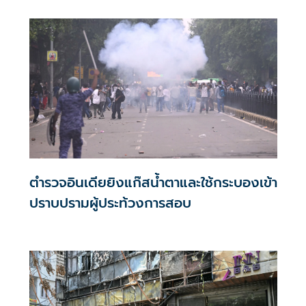
ตำรวจอินเดียยิงแก๊สน้ำตาและใช้กระบองเข้า
ปราบปรามผู้ประท้วงการสอบ