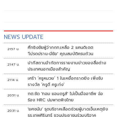
NEWS UPDATE
ศึกชิงชัยผู้ว่ากกท.เหลือ 2 แคนดิเดต
21:57 น.
'โปรดปราน-มีชัย' คุณสมบัติครบถ้วน
ปากีสถานจำกัดการรายงานข่าวของสื่อต่าง
21:47 น.
ประเทศนอกเมืองสำคัญ
เศร้า ‘ครูหมวย’ 1 ในเหยื่อกราดยิง เพิ่งรับ
21:14 น.
รางวัล ‘ครูดี ครูเก่ง’
กต.ซัด 'ทอม แอนดรูส์' ไม่เป็นมืออาชีพ จ่อ
20:51 น.
ร้อง HRC ปมพาดพิงไทย
'ยศชนัน' รุดบริจาคเลือดช่วยผู้บาดเจ็บเหตุยิง
20:31 น.
รร.เทพศิรินทร์ ชวนประชาชนร่วมบริจาค