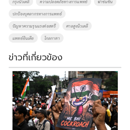
o
Li
Tags
กรุงนิวเดลี
ความปลอดภัยทางการแพทย์
ฆ่าข่มขืน
o
n
ปกป้องบุคลากรทางการแพทย์
k
k
ปัญหาความรุนแรงต่อสตรี
ศาลสูงนิวเดลี
แพทย์อินเดีย
โกลกาตา
ข่าวที่เกี่ยวข้อง