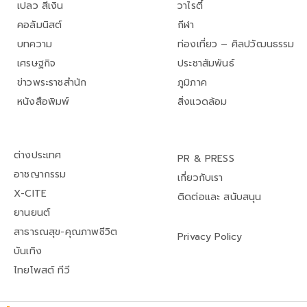
เปลว สีเงิน
วาไรตี้
คอลัมนิสต์
กีฬา
บทความ
ท่องเที่ยว – ศิลปวัฒนธรรม
เศรษฐกิจ
ประชาสัมพันธ์
ข่าวพระราชสำนัก
ภูมิภาค
หนังสือพิมพ์
สิ่งแวดล้อม
ต่างประเทศ
PR & PRESS
อาชญากรรม
เกี่ยวกับเรา
X-CITE
ติดต่อและ สนับสนุน
ยานยนต์
สาธารณสุข-คุณภาพชีวิต
Privacy Policy
บันเทิง
ไทยโพสต์ ทีวี