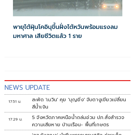
พายุไต้ฝุ่นโคอินุขึ้นฝั่งไต้หวันพร้อมแรงลม
มหาศาล เสียชีวิตแล้ว 1 ราย
NEWS UPDATE
สะพัด 'เนวิน' คุย 'บุญยิ่ง' จับตางูเขียวเปลี่ยน
17:51 น.
สีน้ำเงิน
5 จังหวัดภาคเหนือน้ำถล่มอ่วม ปภ.สั่งสำรวจ
17:29 น.
ความเสียหาย บ้านเรือน- พื้นที่เกษตร