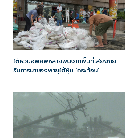
ไต้หวันอพยพหลายพันจากพื้นที่เสี่ยงภัย
รับการมาของพายุไต้ฝุ่น 'กระท้อน'