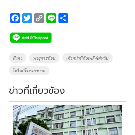
F
T
C
Li
S
ac
wi
o
n
h
e
tt
p
e
ar
b
er
y
e
o
Li
Tags
ผิงตง
พายุกระท้อน
เจ้าหน้าที่ดับเพลิงไต้หวัน
o
n
ไฟไหม้โรงพยาบาล
k
k
ข่าวที่เกี่ยวข้อง