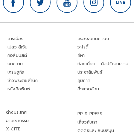
การเมือง
กรองสถานการณ์
เปลว สีเงิน
วาไรตี้
คอลัมนิสต์
กีฬา
บทความ
ท่องเที่ยว – ศิลปวัฒนธรรม
เศรษฐกิจ
ประชาสัมพันธ์
ข่าวพระราชสำนัก
ภูมิภาค
หนังสือพิมพ์
สิ่งแวดล้อม
ต่างประเทศ
PR & PRESS
อาชญากรรม
เกี่ยวกับเรา
X-CITE
ติดต่อและ สนับสนุน