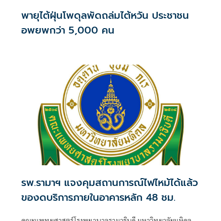
พายุไต้ฝุ่นโพดุลพัดถล่มไต้หวัน ประชาชน
อพยพกว่า 5,000 คน
รพ.รามาฯ แจงคุมสถานการณ์ไฟไหม้ได้แล้ว
ของดบริการภายในอาคารหลัก 48 ชม.
คณะแพทยศาสตร์โรงพยาบาลรามาธิบดี มหาวิทยาลัยมหิดล