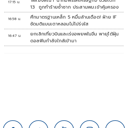
'สส.อังสณา' นำทีมพรรคเศรษฐกิจ ช่วยเด็ก
17:15 น.
13 ถูกทำร้ายซ้ำซาก ประสานพม.เข้าคุ้มครอง
ศึกมาตรฐานเหล็ก 5 หมื่นล้านเดือด! ฝ่าย IF
16:58 น.
ซัดมติแบนเตาหลอมไม่โปร่งใส
ยกเลิกเที่ยวบินและเร่งอพยพในจีน พายุไต้ฝุ่น
16:47 น.
ดอลฟินกำลังใกล้เข้ามา