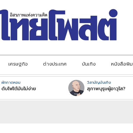
เศรษฐกิจ
ต่างประเทศ
บันเทิง
หนังสือพิม
ผักกาดหอม
วิสามัญบันเทิง
ดับไฟใต้มันไม่ง่าย
สุภาพบุรุษผู้อาวุโส?