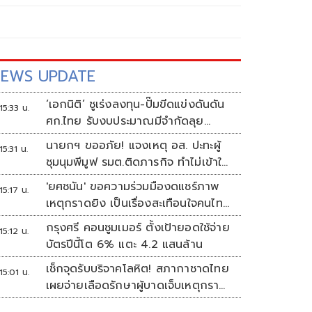
EWS UPDATE
‘เอกนิติ’ ชูเร่งลงทุน-ปั๊มขีดแข่งดันดัน
15:33 น.
ศก.ไทย รับงบประมาณมีจำกัดลุย
งัด5Tปูพรมโตยาว
นายกฯ ขออภัย! แจงเหตุ อส. ปะทะผู้
15:31 น.
ชุมนุมพีมูฟ รมต.ติดภารกิจ ทำไม่เข้าใจ
กัน ยันพร้อมคุยหาทางออก
'ยศชนัน' ขอความร่วมมืองดแชร์ภาพ
15:17 น.
เหตุกราดยิง เป็นเรื่องสะเทือนใจคนไทย
ทั้งประเทศ
กรุงศรี คอนซูมเมอร์ ตั้งเป้ายอดใช้จ่าย
15:12 น.
บัตรปีนี้โต 6% แตะ 4.2 แสนล้าน
เช็กจุดรับบริจาคโลหิต! สภากาชาดไทย
15:01 น.
เผยจ่ายเลือดรักษาผู้บาดเจ็บเหตุกราด
ยิงแล้ว 148 ยูนิต