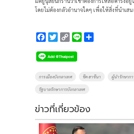
แต่ยูนุสยืนกรานว่าเขาต้องการให้สื่อดำรงอย
โดยไม่ต้องกลัวอำนาจใดๆ เพื่อให้สิ่งที่นำเสน
F
T
C
Li
S
ac
wi
o
n
h
e
tt
p
e
ar
b
er
y
e
o
Li
Tags
การเมืองบังกลาเทศ
ชีค ฮาซีนา
ผู้นำรักษาก
o
n
รัฐบาลรักษาการบังกลาเทศ
k
k
ข่าวที่เกี่ยวข้อง