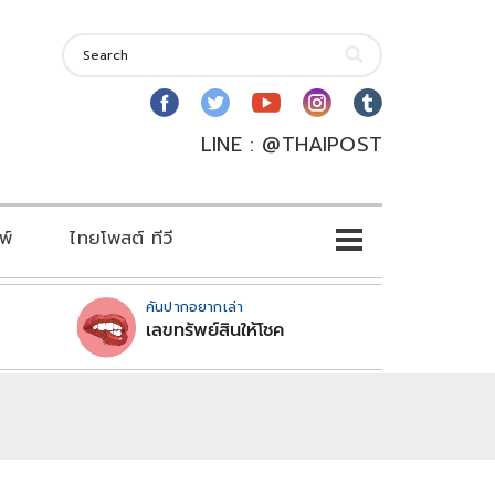
LINE : @THAIPOST
พ์
ไทยโพสต์ ทีวี
คันปากอยากเล่า
เลขทรัพย์สินให้โชค