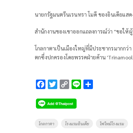
นายกรัฐมนตรีนเรนทรา โมดี ของอินเดียแสดงค
สำนักงานของเขาออกแถลงการณ์ว่า "ขอให้ผู้
โกลกาตาเป็นเมืองใหญ่ที่มีประชากรมากกว่า
ตกซึ่งปกครองโดยพรรคฝ่ายค้าน 'Trinamool
F
T
C
Li
S
ac
wi
o
n
h
e
tt
p
e
ar
b
er
y
e
o
Li
Tags
โกลกาตา
โรงแรมอินเดีย
ไฟไหม้โรงแรม
o
n