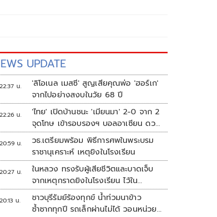
EWS UPDATE
'ลิโอเนล เมสซี' สูญเสียคุณพ่อ 'ฮอร์เก'
22:37 น.
จากไปอย่างสงบในวัย 68 ปี
'ไทย' เปิดบ้านชนะ 'เมียนมา' 2-0 จาก 2
22:26 น.
จุดโทษ เข้ารอบรองฯ บอลอาเซียน ดวล
'สิงคโปร์'
วธ.เตรียมพร้อม พิธีการศพในพระบรม
20:59 น.
ราชานุเคราะห์ เหตุยิงในโรงเรียน
ในหลวง ทรงรับผู้เสียชีวิตและบาดเจ็บ
20:27 น.
จากเหตุกราดยิงในโรงเรียน ไว้ใน
พระบรมราชานุเคราะห์
ชาวบุรีรัมย์ร้องทุกข์ น้ำท่วมนาข้าว
20:13 น.
ซ้ำซากทุกปี รถเล็กผ่านไม่ได้ วอนหน่วย