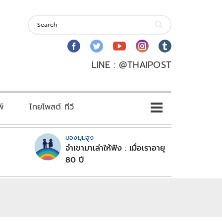
LINE : @THAIPOST
พ์
ไทยโพสต์ ทีวี
มองมุมสูง
จำเขามาเล่าให้ฟัง : เมื่อเราอายุ
80 ปี