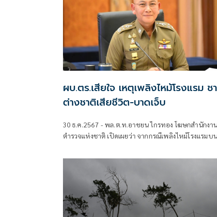
ผบ.ตร.เสียใจ เหตุเพลิงไหม้โรงแรม ช
ต่างชาติเสียชีวิต-บาดเจ็บ
30 ธ.ค.2567 - พล.ต.ท.อาชยน ไกรทอง โฆษกสำนักงา
ตำรวจแห่งชาติ เปิดเผยว่า จากกรณีเพลิงไหม้โรงแรมบ
ถนนตานี แขวงตลาดยอด เขตพระนคร กรุงเทพมหานค
เมื่อคืนวันที่ 29 ธันวาคม 2567 ที่ผ่านมา เป็นเหตุให้ชาว
ต่างชาติเสียชีวิต 3 ราย