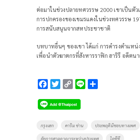
ต่อมาในช่วงปลายทศวรรษ 2000 เขาเป็นตัวแท
การปกครองของเขมรแดงในช่วงทศวรรษ 1970 
การสนับสนุนจากสหประชาชาติ
บทบาทอื่นๆ ของเขา ได้แก่ การดำรงตำแหน่ง
เพื่อนำตัวฆาตกรที่สังหารราฟิก ฮาริรี อดี
F
T
C
Li
S
ac
wi
o
n
h
e
tt
p
e
ar
b
er
y
e
o
Li
Tags
กรุงเฮก
คาริม ข่าน
ประพฤติมิชอบทางเพศ
o
n
อัยการศาลอาญาระหว่างประเทศ
ไอซีซี