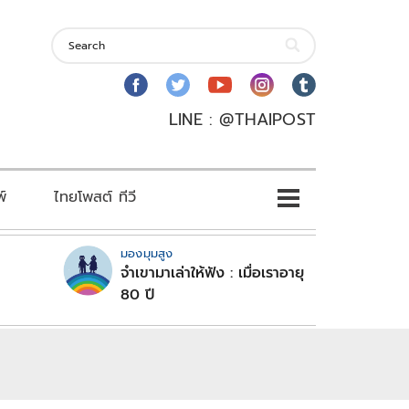
LINE : @THAIPOST
พ์
ไทยโพสต์ ทีวี
มองมุมสูง
จำเขามาเล่าให้ฟัง : เมื่อเราอายุ
80 ปี