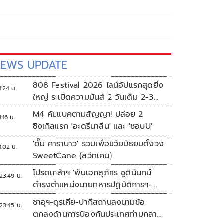
EWS UPDATE
808 Festival 2026 ไลน์อัปแรกสุดยิ่ง
1:24 น.
ใหญ่ ระเบิดความมันส์ 2 วันเต็ม 2-3
ต.ค.นี้
M4 คัมแบคตามสัญญา! ปล่อย 2
1:16 น.
ซิงเกิลแรก 'อะดรีนาลีน' และ 'ชอบU'
'ดั๊ม คาราบาว' รวมเพื่อนวัยมัธยมตั้งวง
1:02 น.
SweetCane (สวีทเคน)
โปรดเกล้าฯ 'พันเอกสุภัทร ชูตินันทน์'
23:49 น.
ดำรงตำแหน่งนายทหารปฏิบัติการฯ-
พระราชทานยศ 'พลตรี'
ซาอุฯ-ตุรเคีย-ปากีสถานลงนามข้อ
23:45 น.
ตกลงด้านการป้องกันประเทศท่ามกลาง