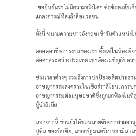
"ขอยืนยันว่าไม่มีความจริงใดๆ ต่อข้อสงสัยเ
แถลงการณ์ที่ส่งถึงสื่อมวลชน
ทั้งนี้ ทนายความชาวอังกฤษเข้ารับตำแหน่งใ
ตลอดอาชีพการงานของเขา ตั้งแต่ในห้องพิจา
ต่อศาลระหว่างประเทศ เขาต้องเผชิญกับควา
ช่วงเวลาต่างๆ รวมถึงการปกป้องอดีตประธานาธ
อาชญากรรมสงครามในเซียร์ราลีโอน, การปกป
อาชญากรรมต่อมนุษยชาติซึ่งถูกยกฟ้องในที่ส
ผู้นำลิเบีย
นอกจากนี้ ข่านยังได้ขอหมายจับจากศาลอาญา
ปูติน ของรัสเซีย, นายกรัฐมนตรีเบนจามิน เนท