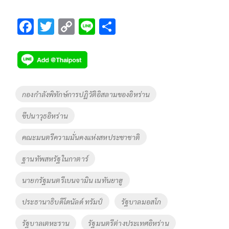
F
T
C
Li
S
ac
wi
o
n
h
e
tt
p
e
ar
b
er
y
e
o
Li
Tags
กองกำลังพิทักษ์การปฏิวัติอิสลามของอิหร่าน
o
n
ขีปนาวุธอิหร่าน
k
k
คณะมนตรีความมั่นคงแห่งสหประชาชาติ
ฐานทัพสหรัฐในกาตาร์
นายกรัฐมนตรีเบนจามิน เนทันยาฮู
ประธานาธิบดีโดนัลด์ ทรัมป์
รัฐบาลมอสโก
รัฐบาลเตหะราน
รัฐมนตรีต่างประเทศอิหร่าน