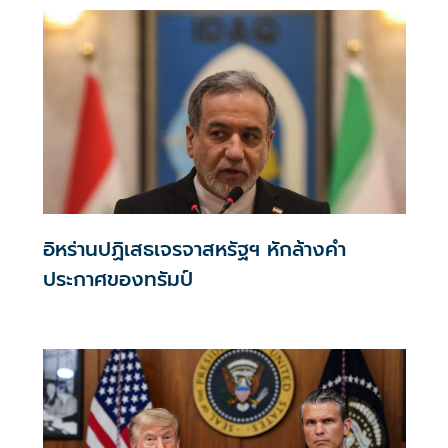
อิหร่านปฏิเสธเจรจาสหรัฐฯ หักล้างคำ
ประกาศของทรัมป์