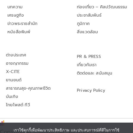
บทความ
ท่องเที่ยว – ศิลปวัฒนธรรม
เศรษฐกิจ
ประชาสัมพันธ์
ข่าวพระราชสำนัก
ภูมิภาค
หนังสือพิมพ์
สิ่งแวดล้อม
ต่างประเทศ
PR & PRESS
อาชญากรรม
เกี่ยวกับเรา
X-CITE
ติดต่อและ สนับสนุน
ยานยนต์
สาธารณสุข-คุณภาพชีวิต
Privacy Policy
บันเทิง
ไทยโพสต์ ทีวี
Copyright© thaipost.net, All rights reserved.,
เราใช้คุกกี้เพื่อพัฒนาประสิทธิภาพ และประสบการณ์ที่ดีในการใช้