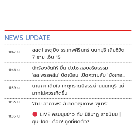
NEWS UPDATE
สลด! เหตุยิง รร.เทพศิรินทร์ นนทบุรี เสียชีวิต
11:47 น.
7 ราย เจ็บ 15
นักร้องจัดให้ ยื่น ป.ป.ช.สอบจริยธรรม
11:46 น.
'สส.พรรคส้ม' บิดเบือน เปิดความลับ 'บังเกอร์
ทหาร'
นายกฯ เสียใจ เหตุกราดยิงรร.ย่านนนทบุรี แย่
11:39 น.
มากไม่ควรเกิดขึ้น
11:35 น.
'ฮาย อาภาพร' อัปเดตสุขภาพ 'สุนารี'
LIVE ครบมุมข่าว กับ..นิธินาฏ ราชนิยม |
11:35 น.
ยุบ-โยก-เดือด! ถูกที่ผิดตัว?