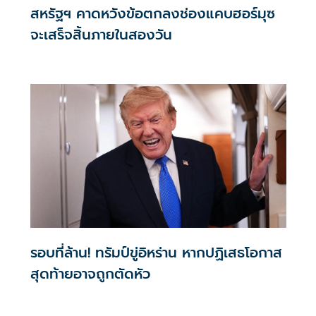
สหรัฐฯ คาดหวังข้อตกลงช่องแคบฮอร์มุซ
จะเสร็จสิ้นภายในสองวัน
รอบที่ล้าน! ทรัมป์ขู่อิหร่าน หากปฏิเสธโอกาส
สุดท้ายอาจถูกตัดหัว