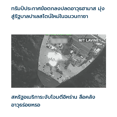
ทรัมป์ประกาศข้อตกลงปลดอาวุธฮามาส มุ่ง
สู่รัฐบาลปาเลสไตน์ใหม่ในฉนวนกาซา
สหรัฐอเมริการะงับโจมตีอิหร่าน ลือคลัง
อาวุธร่อยหรอ