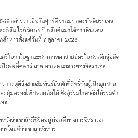
68 กล่าวว่า เมื่อวันศุกร์ที่ผ่านมา กองทัพอิสราเอล
ะอิลัน ไวส์ วัย 55 ปี กลับคืนมาได้จากดินแดน
ูกสังหารตั้งแต่วันที่ 7 ตุลาคม 2023
ดนตรีโนวาในฐานะช่างภาพอาสาสมัครในช่วงที่กลุ่มติด
การฝังศพที่คฟาร์ มาส ทางตอนกลางของอิสราเอล
าวสดุดีถึงสายสัมพันธ์อันศักดิ์สิทธิ์กับผู้เป็นลูกชาย
ุ้มครองให้ปลอดภัยได้ ซึ่งผู้ร่วมไว้อาลัยได้รวมตัว
เอล
หวังว่าเขายังมีชีวิตอยู่ ก่อนที่ทางการอิสราเอล
รโจมตีว่าเขาถูกสังหาร