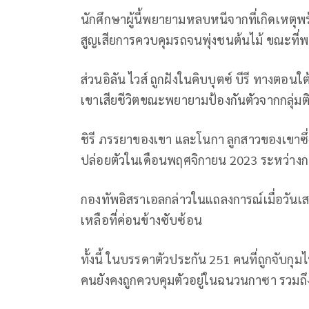
นักศึกษาผู้นี้พยายามหลบหนีจากที่เกิดเหตุพ
สูญเสียการควบคุมรถจนพุ่งชนต้นไม้ ขณะที
ส่วนอิลัน ไวส์ ถูกฝังในคิบบุตซ์ บีรี ทางต
เขาเสียชีวิตขณะพยายามป้องกันตัวจากกลุ่ม
ชิรี ภรรยาของเขา และโนกา ลูกสาวของเขาซึ
ปล่อยตัวในเดือนพฤศจิกายน 2023 ระหว่างก
กองทัพอิสราเอลกล่าวในแถลงการณ์เมื่อวันเส
เหลือที่ค่อนข้างซับซ้อน
ทั้งนี้ ในบรรดาตัวประกัน 251 คนที่ถูกจับก
คนยังคงถูกควบคุมตัวอยู่ในฉนวนกาซา รวมถึง 