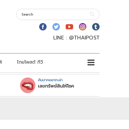
LINE : @THAIPOST
พ์
ไทยโพสต์ ทีวี
คันปากอยากเล่า
เลขทรัพย์สินให้โชค