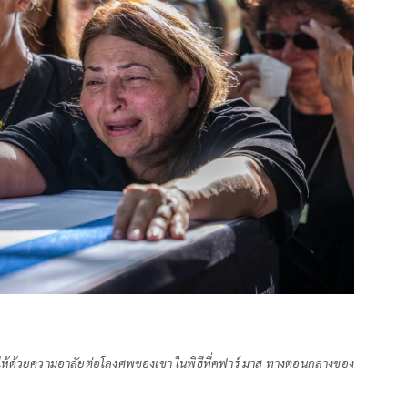
งไห้ด้วยความอาลัยต่อโลงศพของเขา ในพิธีที่คฟาร์ มาส ทางตอนกลางของ