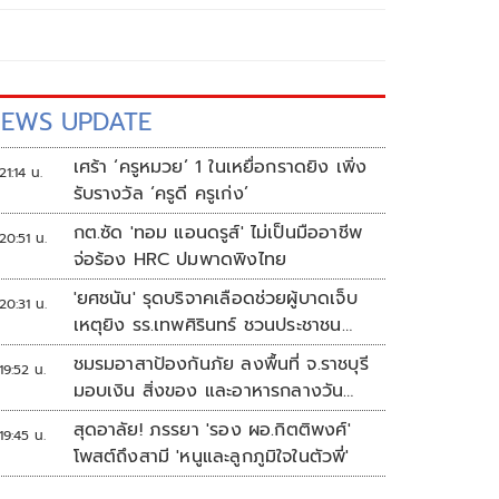
EWS UPDATE
เศร้า ‘ครูหมวย’ 1 ในเหยื่อกราดยิง เพิ่ง
21:14 น.
รับรางวัล ‘ครูดี ครูเก่ง’
กต.ซัด 'ทอม แอนดรูส์' ไม่เป็นมืออาชีพ
20:51 น.
จ่อร้อง HRC ปมพาดพิงไทย
'ยศชนัน' รุดบริจาคเลือดช่วยผู้บาดเจ็บ
20:31 น.
เหตุยิง รร.เทพศิรินทร์ ชวนประชาชน
ร่วมบริจาค
ชมรมอาสาป้องกันภัย ลงพื้นที่ จ.ราชบุรี
19:52 น.
มอบเงิน สิ่งของ และอาหารกลางวัน
แก่โรงเรียนบ้านหนองน้ำใส
สุดอาลัย! ภรรยา 'รอง ผอ.กิตติพงศ์'
19:45 น.
โพสต์ถึงสามี 'หนูและลูกภูมิใจในตัวพี่'