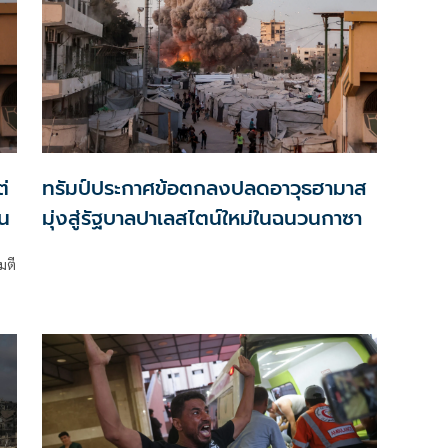
่
ทรัมป์ประกาศข้อตกลงปลดอาวุธฮามาส
้น
มุ่งสู่รัฐบาลปาเลสไตน์ใหม่ในฉนวนกาซา
มตี