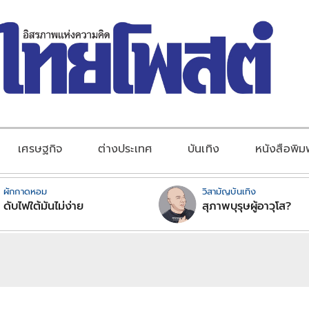
เศรษฐกิจ
ต่างประเทศ
บันเทิง
หนังสือพิม
ผักกาดหอม
วิสามัญบันเทิง
ดับไฟใต้มันไม่ง่าย
สุภาพบุรุษผู้อาวุโส?