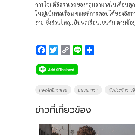
การโจมตีอิสราเอลของกลุ่มฮามาสในเดือนตุลาค
ใหญ่เป็นพลเรือน ขณะที่การตอบโต้ของอิสร
ราย ซึ่งส่วนใหญ่เป็นพลเรือนเช่นกัน ตาม
F
T
C
Li
S
ac
wi
o
n
h
e
tt
p
e
ar
b
er
y
e
o
Li
Tags
กองทัพอิสราเอล
ฉนวนกาซา
ตัวประกันชาวอ
o
n
k
k
ข่าวที่เกี่ยวข้อง