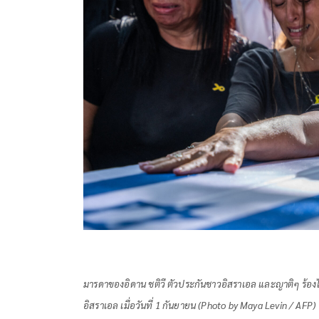
มารดาของอิดาน ชติวี ตัวประกันชาวอิสราเอล และญาติๆ ร้อ
อิสราเอล เมื่อวันที่ 1 กันยายน (Photo by Maya Levin / AFP)