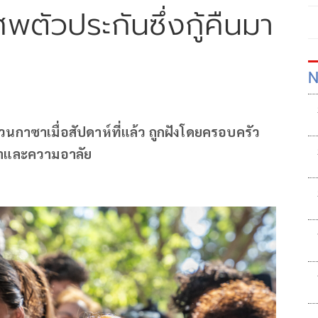
ศพตัวประกันซึ่งกู้คืนมา
N
วนกาซาเมื่อสัปดาห์ที่แล้ว ถูกฝังโดยครอบครัว
ตาและความอาลัย