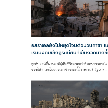
อิสราเอลยังไม่หยุดโจมตีฉนวนกาซา แต
เริ่มบังคับใช้กฎระเบียบที่เข้มงวดมากขึ
สุดสัปดาห์ที่ผ่านมามีผู้เสียชีวิตมากกว่าสิบคนจากการโจ
ของอิสราเอลในฉนวนกาซา ขณะนี้มีรายงานว่ารัฐบาล
อิสราเอลเริ่มเข้มงวดแนวทางปฏิบัติสำหรับการโจมตี
ลักษณะดังกล่าวแล้ว