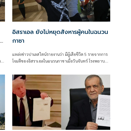
อิสราเอล ยังไม่หยุดสังหารผู้คนในฉนวน
กาซา
แหล่งข่าวปาเลสไตน์รายงานว่า มีผู้เสียชีวิต 5 รายจากการ
ธ
โจมตีของอิสราเอลในฉนวนกาซาเมื่อวันจันทร์ โรงพยาบาล
อัล-อักซา ในเดียร์เอล-บาลาห์ให้ข้อมูลว่า มีผู้เสียชีวิต 3
รายและบาดเจ็บอีกหลายคนเมื่อโดรนของอิสราเอลโจมตี
กลุ่มพลเรือน