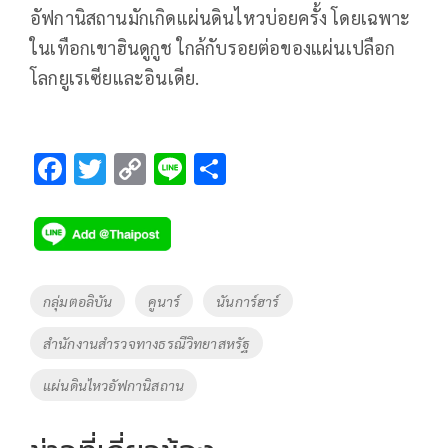
อัฟกานิสถานมักเกิดแผ่นดินไหวบ่อยครั้ง โดยเฉพาะ
ในเทือกเขาฮินดูกูช ใกล้กับรอยต่อของแผ่นเปลือก
โลกยูเรเซียและอินเดีย.
F
T
C
Li
S
ac
wi
o
n
h
e
tt
p
e
ar
b
er
y
e
o
Li
Tags
กลุ่มตอลิบัน
คูนาร์
นันการ์ฮาร์
o
n
สำนักงานสำรวจทางธรณีวิทยาสหรัฐ
k
k
แผ่นดินไหวอัฟกานิสถาน