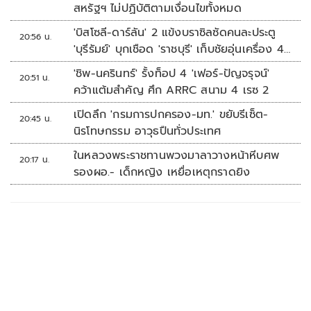
สหรัฐฯ ไม่ปฏิบัติตามเงื่อนไขทั้งหมด
'บิสโซลี-ดาร์ลัน' 2 แข้งบราซิลซัดคนละประตู
20:56 น.
'บุรีรัมย์' บุกเชือด 'ราชบุรี' เก็บชัยอุ่นเครื่อง 4
นัดรวด
'ชิพ-นครินทร์' รั้งท็อป 4 'เฟอร์-ปัญจรุจน์'
20:51 น.
คว้าแต้มสำคัญ ศึก ARRC สนาม 4 เรซ 2
เปิดลึก 'กรมการปกครอง-มท.' ขยับรีเซ็ต-
20:45 น.
นิรโทษกรรม อาวุธปืนทั่วประเทศ
ในหลวงพระราชทานพวงมาลาวางหน้าหีบศพ
20:17 น.
รองผอ.- เด็กหญิง เหยื่อเหตุกราดยิง