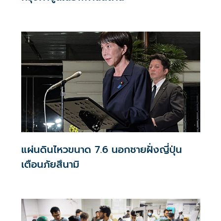
แผ่นดินไหวขนาด 7.6 นอกชายฝั่งญี่ปุ่น
เตือนภัยสึนามิ