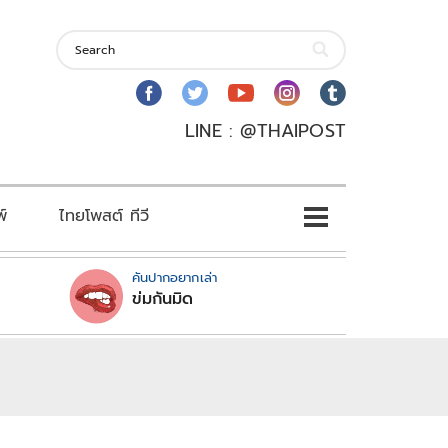
LINE : @THAIPOST
พ์
ไทยโพสต์ ทีวี
คันปากอยากเล่า
ข่มกันมิด