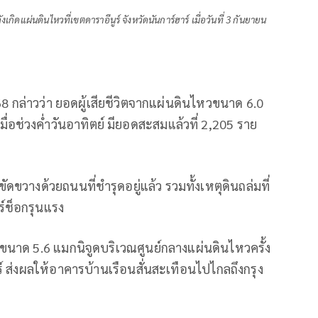
ิดแผ่นดินไหวที่เขตดาราอีนูร์ จังหวัดนันการ์ฮาร์ เมื่อวันที่ 3 กันยายน
568 กล่าวว่า ยอดผู้เสียชีวิตจากแผ่นดินไหวขนาด 6.0
เมื่อช่วงค่ำวันอาทิตย์ มียอดสะสมแล้วที่ 2,205 ราย
กขัดขวางด้วยถนนที่ชำรุดอยู่แล้ว รวมทั้งเหตุดินถล่มที่
์ช็อกรุนแรง
้นขนาด 5.6 แมกนิจูดบริเวณศูนย์กลางแผ่นดินไหวครั้ง
์ ส่งผลให้อาคารบ้านเรือนสั่นสะเทือนไปไกลถึงกรุง