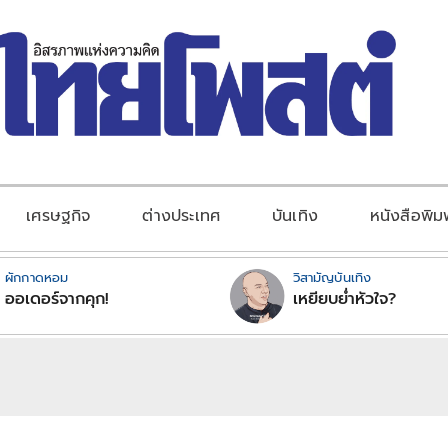
เศรษฐกิจ
ต่างประเทศ
บันเทิง
หนังสือพิม
ผักกาดหอม
วิสามัญบันเทิง
ออเดอร์จากคุก!
เหยียบย่ำหัวใจ?