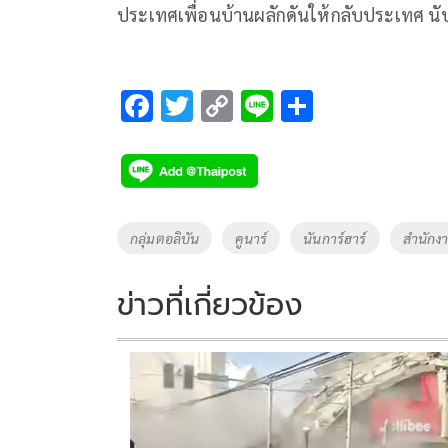
ประเทศเพื่อนบ้านผลักดันให้กลับประเทศ นับ
F
T
C
Li
S
ac
wi
o
n
h
e
tt
p
e
ar
b
er
y
e
o
Li
Tags
กลุ่มตอลิบัน
คูนาร์
นันการ์ฮาร์
สำนักง
o
n
k
k
ข่าวที่เกี่ยวข้อง