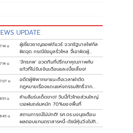
EWS UPDATE
ผู้เชี่ยวชาญซอฟต์แวร์ จวกรัฐบาลโฟกัส
7:14 น.
ผิดจุด กรณีข้อมูลรั่วไหล จี้เอาผิดผู้
ควบคุม-เจ้าของระบบตามกฎหมาย
'จักรภพ' อวดทีมที่ปรึกษาคุณภาพคับ
7:14 น.
PDPA
แก้วที่ไม่รับเงินเดือนและเบี้ยเลี้ยง!
อดีตผู้พิพากษาแนะถึงเวลาผ่าตัด
7:07 น.
กฎหมายเรื่องแดนแห่งกรรมสิทธิ์จาก
สวรรค์ถึงนรก!
ห้ามลืมร่มเด็ดขาด! วันนี้ทั่วไทยส่วนใหญ่
6:51 น.
เจอฝนถล่มหนัก 70%ของพื้นที่
สถานการณ์ไม่ปกติ! รศ.ดร.นงนุชเตือน
6:45 น.
ผลตอบแทนตราสารหนี้-ดัชนีหุ้นวิ่งไปทิศ
เดียวกัน