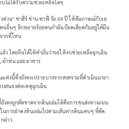
แทบไม่ได้รับความช่วยเหลือใดๆ
งด่วน" ซาฮีร์ ข่าน ซาฟี วัย 48 ปี ให้สัมภาษณ์กับเอ
นอื่นๆ อีกหลายร้อยคนกำลังเบียดเสียดกันอยู่ใต้ผืน
จากที่ไหน
ล้ว โดยจีนได้ให้คำมั่นว่าจะให้งบช่วยเหลือฉุกเฉิน
, ผ้าห่ม และอาหาร
นแห่งนี้ซึ่งยังคงเปราะบางจากสงครามที่ดำเนินมายา
อบสนองต่อเหตุฉุกเฉิน
านที่ยังคงถูกตัดขาดจากดินถล่มได้คือการขนส่งทางถนน
โมงในการฝ่าดงหินถล่มไปตามเส้นทางดินแคบๆ ที่ตัด
 กล่าว