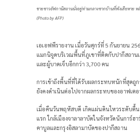
ชายชาวอัฟกานิสถานนั่งอยู่ท่ามกลางซากบ้านที่พังเสียหาย หลังเก
(Photo by AFP)
เอเอฟพีรายงาน เมื่อวันศุกร์ที่ 5 กันยายน 2
แมกนิจูดบริเวณพื้นที่ภูเขาที่ติดกับปากีสถาน
และผู้บาดเจ็บอีกกว่า 3,700 คน
การเข้าถึงพื้นที่ที่ได้รับผลกระทบหนักที่สุดถู
ยังคงดำเนินต่อไปจากผลกระทบของอาฟเตอร
เมื่อคืนวันพฤหัสบดี เกิดแผ่นดินไหวระดับตื
แรก ใกล้เมืองจาลาลาบัดในจังหวัดนันการ์ฮาร
คาบูลและกรุงอิสลามาบัดของปากีสถาน