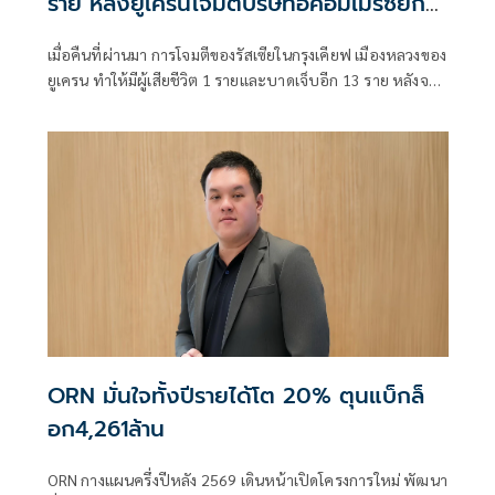
ราย หลังยูเครนโจมตีบริษัทอีคอมเมิร์ซยักษ์
ใหญ่ของรัสเซีย
เมื่อคืนที่ผ่านมา การโจมตีของรัสเซียในกรุงเคียฟ เมืองหลวงของ
ยูเครน ทำให้มีผู้เสียชีวิต 1 รายและบาดเจ็บอีก 13 ราย หลังจาก
ที่เคียฟส่งโดรนโจมตีคลังสินค้าอีคอมเมิร์ซในรัสเซียอย่างหนัก
ORN มั่นใจทั้งปีรายได้โต 20% ตุนแบ็กล็
อก4,261ล้าน
ORN กางแผนครึ่งปีหลัง 2569 เดินหน้าเปิดโครงการใหม่ พัฒนา