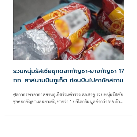
รวบหนุ่มรัสเซียซุกดอกกัญชา-ยางกัญชา 17
กก. คาสนามบินภูเก็ต ก่อนบินไปคาซัคสถาน
ศุลกากรท่าอากาศยานภูเก็ตร่วมตำรวจ สภ.สาคู รวบหนุ่มรัสเซีย
ซุกดอกกัญชาและยางกัญชากว่า 17 กิโลกรัม มูลค่ากว่า 9.5 ล้าน
บาท คาสนามบินภูเก็ต ขณะเตรียมบินไปประเทศคาซัคสถาน