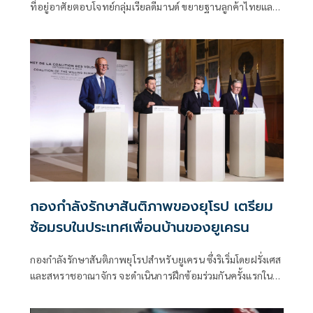
ที่อยู่อาศัยตอบโจทย์กลุ่มเรียลดีมานด์ ขยายฐานลูกค้าไทยและ
ต่างชาติ เร่งต่อยอดธุรกิจสร้างรายได้ประจำ คอมมูนิตี้มอลล์
โรงเรียนนานาชาติ ธุรกิจทรัพย์มือสอง มั่นใจรายได้โตตามเป้า
20% ตุน Backlog 4,261ล้าน
กองกำลังรักษาสันติภาพของยุโรป เตรียม
ซ้อมรบในประเทศเพื่อนบ้านของยูเครน
กองกำลังรักษาสันติภาพยุโรปสำหรับยูเครน ซึ่งริเริ่มโดยฝรั่งเศส
และสหราชอาณาจักร จะดำเนินการฝึกซ้อมร่วมกันครั้งแรกใน
อีกไม่กี่เดือนข้างหน้า