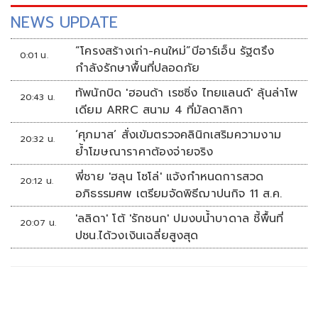
NEWS UPDATE
“โครงสร้างเก่า-คนใหม่”บีอาร์เอ็น รัฐตรึง
0:01 น.
กำลังรักษาพื้นที่ปลอดภัย
ทัพนักบิด 'ฮอนด้า เรซซิ่ง ไทยแลนด์' ลุ้นล่าโพ
20:43 น.
เดียม ARRC สนาม 4 ที่มัลดาลิกา
‘ศุภมาส’ สั่งเข้มตรวจคลินิกเสริมความงาม
20:32 น.
ย้ำโฆษณาราคาต้องจ่ายจริง
พี่ชาย 'ฮลุน โซโล่' แจ้งกำหนดการสวด
20:12 น.
อภิธรรมศพ เตรียมจัดพิธีฌาปนกิจ 11 ส.ค.
'ลลิดา' โต้ 'รักชนก' ปมงบน้ำบาดาล ชี้พื้นที่
20:07 น.
ปชน.ได้วงเงินเฉลี่ยสูงสุด