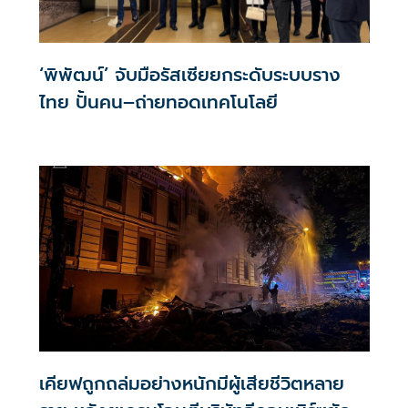
‘พิพัฒน์’ จับมือรัสเซียยกระดับระบบราง
ไทย ปั้นคน–ถ่ายทอดเทคโนโลยี
เคียฟถูกถล่มอย่างหนักมีผู้เสียชีวิตหลาย