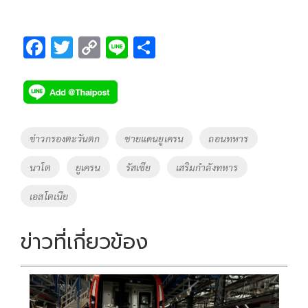
F
T
C
Li
S
ac
wi
o
n
h
e
tt
p
e
ar
b
er
y
e
o
Li
Tags
ข่าวกรองตะวันตก
ชายแดนยูเครน
ถอนทหาร
o
n
นาโต
ยูเครน
รัสเซีย
เสริมกำลังทหาร
k
k
เอสโตเนีย
ข่าวที่เกี่ยวข้อง