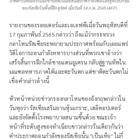
ภาพดาวเทียมจากแม็กซาร์เทคโนโลยีส์เผยภาพกำลังพลและยุทโธปกรณ์
ของรัสเซียในพื้นที่ฝึกคูร์สค์ เมื่อวันที่ 14 ก.พ. 2565 (AFP)
รายงานของรอยเตอร์และเอเอฟพีเมื่อวันพฤหัสบดีที่
17 กุมภาพันธ์ 2565 กล่าวว่า ถึงแม้ว่ากระทรวง
กลาโหมรัสเซียจะพยายามประกาศพร้อมกับเผยแพร่
วิดีโอการถอนกำลังทหารบางส่วนที่พวกเขาอ้างว่า
เสร็จสิ้นการฝึกใกล้ชายแดนยูเครน กลับสู่ฐานทัพใน
มณฑลทหารภาคใต้และตะวันตก แต่ชาติตะวันตกไม่
เชื่อคำกล่าวอ้างนี้
หัวหน้าหน่วยข่าวกรองกลาโหมของอังกฤษกล่าวใน
วันพุธว่า รัสเซียเสริมยานหุ้มเกราะ, เฮลิคอปเตอร์
และยังจัดตั้งโรงพยาบาลสนามขึ้นด้วย ขณะเจ้า
หน้าที่ระดับสูงของทำเนียบขาวกล่าววันเดียวกันว่า
คำประกาศถอนกำลังของรัสเซียนั้น "เป็นเท็จ" ไม่กี่