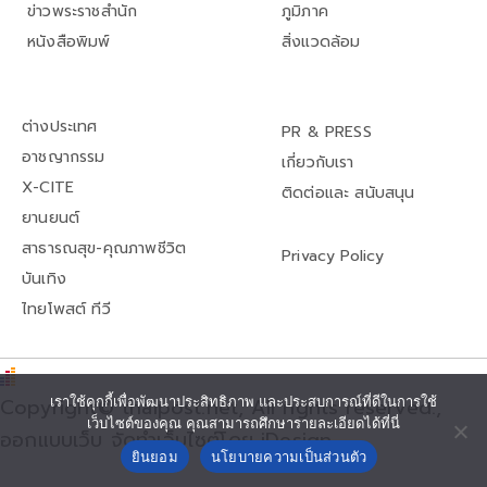
ข่าวพระราชสำนัก
ภูมิภาค
หนังสือพิมพ์
สิ่งแวดล้อม
ต่างประเทศ
PR & PRESS
อาชญากรรม
เกี่ยวกับเรา
X-CITE
ติดต่อและ สนับสนุน
ยานยนต์
สาธารณสุข-คุณภาพชีวิต
Privacy Policy
บันเทิง
ไทยโพสต์ ทีวี
เราใช้คุกกี้เพื่อพัฒนาประสิทธิภาพ และประสบการณ์ที่ดีในการใช้
Copyright© thaipost.net, All rights reserved.,
เว็บไซต์ของคุณ คุณสามารถศึกษารายละเอียดได้ที่นี่
ออกแบบเว็บ จัดทำเว็บไซต์โดย iDesign
ยินยอม
นโยบายความเป็นส่วนตัว