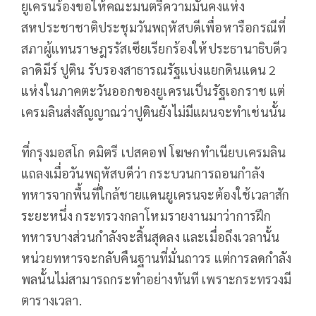
ยูเครนร้องขอให้คณะมนตรีความมั่นคงแห่ง
สหประชาชาติประชุมวันพฤหัสบดีเพื่อหารือกรณีที่
สภาผู้แทนราษฎรรัสเซียเรียกร้องให้ประธานาธิบดีว
ลาดิมีร์ ปูติน รับรองสาธารณรัฐแบ่งแยกดินแดน 2
แห่งในภาคตะวันออกของยูเครนเป็นรัฐเอกราช แต่
เครมลินส่งสัญญาณว่าปูตินยังไม่มีแผนจะทำเช่นนั้น
ที่กรุงมอสโก ดมิตรี เปสคอฟ โฆษกทำเนียบเครมลิน
แถลงเมื่อวันพฤหัสบดีว่า กระบวนการถอนกำลัง
ทหารจากพื้นที่ใกล้ชายแดนยูเครนจะต้องใช้เวลาสัก
ระยะหนึ่ง กระทรวงกลาโหมรายงานมาว่าการฝึก
ทหารบางส่วนกำลังจะสิ้นสุดลง และเมื่อถึงเวลานั้น
หน่วยทหารจะกลับคืนฐานที่มั่นถาวร แต่การลดกำลัง
พลนั้นไม่สามารถกระทำอย่างทันที เพราะกระทรวงมี
ตารางเวลา.