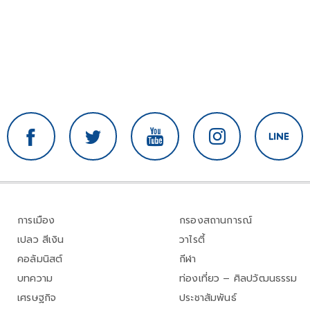
การเมือง
กรองสถานการณ์
เปลว สีเงิน
วาไรตี้
คอลัมนิสต์
กีฬา
บทความ
ท่องเที่ยว – ศิลปวัฒนธรรม
เศรษฐกิจ
ประชาสัมพันธ์