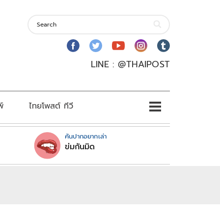
LINE : @THAIPOST
พ์
ไทยโพสต์ ทีวี
คันปากอยากเล่า
ข่มกันมิด