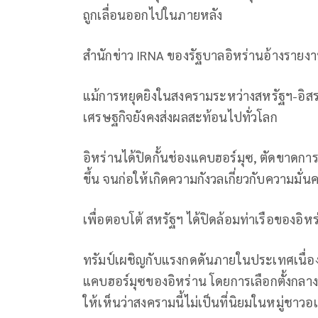
ถูกเลื่อนออกไปในภายหลัง
สำนักข่าว IRNA ของรัฐบาลอิหร่านอ้างรายงา
แม้การหยุดยิงในสงครามระหว่างสหรัฐฯ-อิส
เศรษฐกิจยังคงส่งผลสะท้อนไปทั่วโลก
อิหร่านได้ปิดกั้นช่องแคบฮอร์มุซ, ตัดขาดการ
ขึ้น จนก่อให้เกิดความกังวลเกี่ยวกับความ
เพื่อตอบโต้ สหรัฐฯ ได้ปิดล้อมท่าเรือของอ
ทรัมป์เผชิญกับแรงกดดันภายในประเทศเนื่องจ
แคบฮอร์มุซของอิหร่าน โดยการเลือกตั้งกล
ให้เห็นว่าสงครามนี้ไม่เป็นที่นิยมในหมู่ชาวอเ