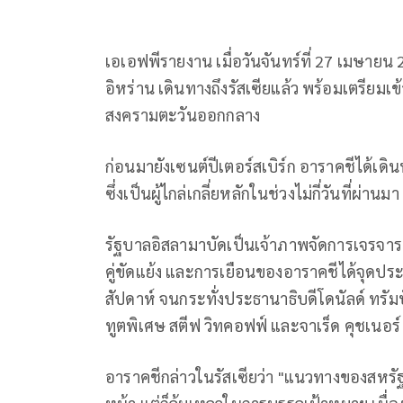
เอเอฟพีรายงาน เมื่อวันจันทร์ที่ 27 เมษายน
อิหร่าน เดินทางถึงรัสเซียแล้ว พร้อมเตรียมเข
สงครามตะวันออกกลาง
ก่อนมายังเซนต์ปีเตอร์สเบิร์ก อาราคชีได้เ
ซึ่งเป็นผู้ไกล่เกลี่ยหลักในช่วงไม่กี่วันที่ผ่านมา
รัฐบาลอิสลามาบัดเป็นเจ้าภาพจัดการเจรจา
คู่ขัดแย้ง และการเยือนของอาราคชีได้จุดปร
สัปดาห์ จนกระทั่งประธานาธิบดีโดนัลด์ ทรัม
ทูตพิเศษ สตีฟ วิทคอฟฟ์ และจาเร็ด คุชเนอร์
อาราคชีกล่าวในรัสเซียว่า "แนวทางของสหรั