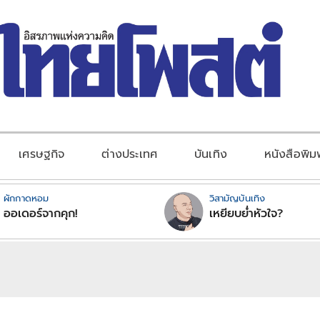
เศรษฐกิจ
ต่างประเทศ
บันเทิง
หนังสือพิม
ผักกาดหอม
วิสามัญบันเทิง
ออเดอร์จากคุก!
เหยียบย่ำหัวใจ?