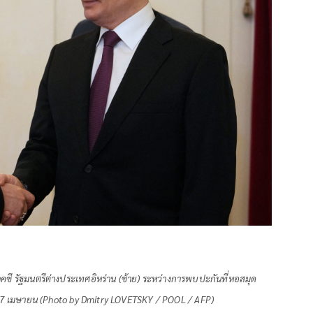
ราคชี รัฐมนตรีต่างประเทศอิหร่าน (ซ้าย) ระหว่างการพบปะกันที่หอสมุด
ที่ 27 เมษายน (Photo by Dmitry LOVETSKY / POOL / AFP)