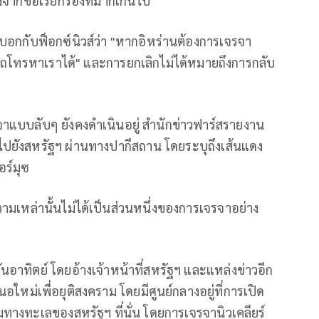
จากข้อเรียกร้องที่มากเกินไป"
บอกกับฟ็อกซ์นิวส์ว่า "หากอิหร่านต้องการเจรจา
ทรหาเราได้" และการยกเลิกไม่ได้หมายถึงการกลับ
าแบบลับๆ ยังคงดำเนินอยู่ สำนักข่าวฟาร์สรายงาน
รไปยังสหรัฐฯ ผ่านทางปากีสถาน โดยระบุถึงเส้นแดง
อร์มุซ
ามเหล่านั้นไม่ได้เป็นส่วนหนึ่งของการเจรจาอย่าง
อาทิตย์ โดยอ้างเจ้าหน้าที่สหรัฐฯ และแหล่งข่าวอีก
สนอใหม่เพื่อยุติสงคราม โดยมีศูนย์กลางอยู่ที่การเปิด
มทางทะเลของสหรัฐฯ ที่นั่น โดยการเจรจานิวเคลียร์