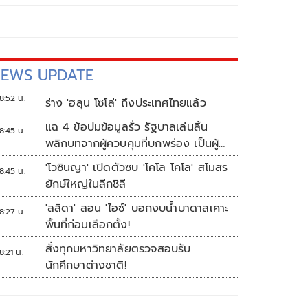
EWS UPDATE
8:52 น.
ร่าง 'ฮลุน โซโล่' ถึงประเทศไทยแล้ว
แฉ 4 ข้อปมข้อมูลรั่ว รัฐบาลเล่นลิ้น
8:45 น.
พลิกบทจากผู้ควบคุมที่บกพร่อง เป็นผู้
เสียหายขู่ฟ้องคนเอาความจริงมาพูด
'โวซินญา' เปิดตัวซบ 'โคโล โคโล' สโมสร
8:45 น.
ยักษ์ใหญ่ในลีกชิลี
'ลลิดา' สอน 'ไอซ์' บอกงบน้ำบาดาลเคาะ
8:27 น.
พื้นที่ก่อนเลือกตั้ง!
สั่งทุกมหาวิทยาลัยตรวจสอบรับ
8:21 น.
นักศึกษาต่างชาติ!