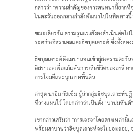
กล่าวว่า "ความสำคัญของการสนทนานี้ยากที่
ในตะวันออกกลางกำลังพัฒนาไปในทิศทางนี้
ขณะเดียวกัน ความรุนแรงยังคงดำเนินต่อไ
ระหว่างอิสราเอลและฮิซบุลเลาะห์ ซึ่งทั้งสอง
ฮิซบุลเลาะห์ดึงเลบานอนเข้าสู่สงครามตะวันอ
อิสราเอลเพื่อแก้แค้นการเสียชีวิตของอาลี คาเ
การโจมตีและบุกภาคพื้นดิน
ล่าสุด นาอิม กัสเซ็ม ผู้นำกลุ่มฮิซบุลเลา
ที่วางแผนไว้ โดยกล่าวว่าเป็นดั่ง "บาปมหันต์
เขากล่าวเสริมว่า "การเจรจาโดยตรงเหล่านี้แล
พร้อมสาบานว่าฮิซบุลเลาะห์จะไม่ยอมถอย, จ