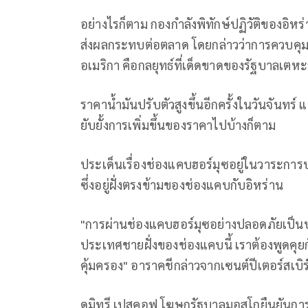
อย่างไรก็ตาม กองกำลังพิทักษ์ปฏิวัติของอิหร
ส่งผลกระทบต่อตลาด โดยกล่าวว่าการควบคุมช
อเมริกา คือกลยุทธ์ที่เด็ดขาดของรัฐบาลเตห
ราคาน้ำมันปรับตัวสูงขึ้นอีกครั้งในวันจันทร์
ยับยั้งการเพิ่มขึ้นของราคาไปบ้างก็ตาม
ประเด็นเรื่องช่องแคบฮอร์มุซอยู่ในวาระก
ซึ่งอยู่ฝั่งตรงข้ามของช่องแคบกับอิหร่าน
"การผ่านช่องแคบฮอร์มุซอย่างปลอดภัยเป็
ประเทศชายฝั่งของช่องแคบนี้ เราต้องพูดคุย
คุ้มครอง" อาราคชีกล่าวจากเซนต์ปีเตอร์สเบิร
ดมิทรี เปสคอฟ โฆษกรัฐบาลมอสโกยืนยันการป