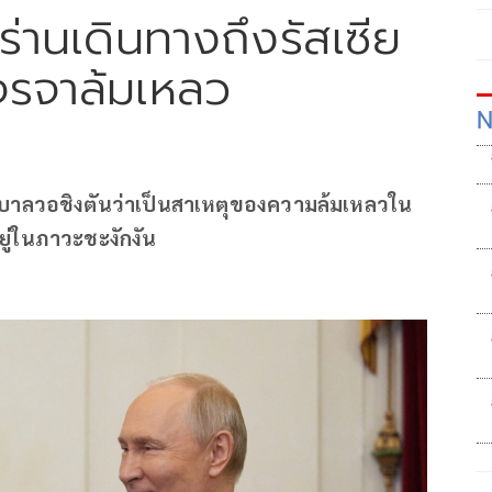
่านเดินทางถึงรัสเซีย
จรจาล้มเหลว
N
ฐบาลวอชิงตันว่าเป็นสาเหตุของความล้มเหลวใน
ู่ในภาวะชะงักงัน