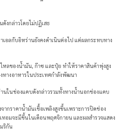
นดังกล่าวโดยไม่ปฏิเสธ
ราเอลกับอิหร่านยังคงดำเนินต่อไป แต่ผลกระทบทาง
ไหลของน้ำมัน, ก๊าซ และปุ๋ย ทำให้ราคาสินค้าพุ่งสูง
มั่นคงทางอาหารในประเทศกำลังพัฒนา
ิหร่านในช่องแคบดังกล่าวรวมทั้งทางน้ำนอกช่องแคบ
ากราคาน้ำมันเชื้อเพลิงสูงขึ้นเพราะการปิดช่อง
างเทอมจะมีขึ้นในเดือนพฤศจิกายน และผลสำรวจแสดง
มริกัน