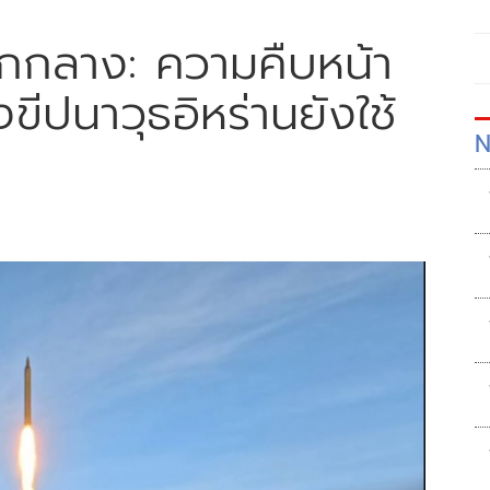
กกลาง: ความคืบหน้า
ขีปนาวุธอิหร่านยังใช้
N