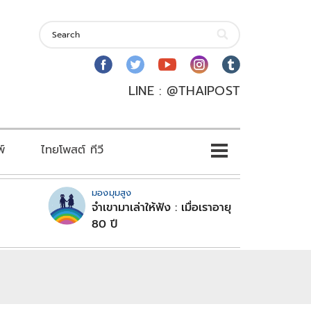
LINE : @THAIPOST
พ์
ไทยโพสต์ ทีวี
มองมุมสูง
จำเขามาเล่าให้ฟัง : เมื่อเราอายุ
80 ปี