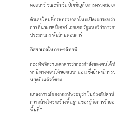
ดอลลาร์ ขณะที่ทรัมป์เผชิญกับการตรวจสอบอย่
ตัวเลขใหม่ที่กระทรวงกลาโหมเปิดเผยระหว
การที่นายพลปีเตอร์ เฮกเซธ รัฐมนตรีว่าการ
ประมาณ 4 พันล้านดอลลาร์
อิสราเอลในภาษาลิทานี
กองทัพอิสราเอลกล่าวว่ากองกำลังของตนได้ทำ
ทานีทางตอนใต้ของเลบานอน ซึ่งยังคงมีการป
หยุดยิงแล้วก็ตาม
แถลงการณ์ของกองทัพระบุว่า ในช่วงสัปดาห์ท
กวาดล้างโครงสร้างพื้นฐานของผู้ก่อการร้ายอ
พื้นที่”