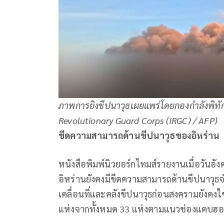
ภาพการยิงขีปนาวุธเผยแพร่โดยกองกำลังพิทักษ์
Revolutionary Guard Corps (IRGC) / AFP)
ขีดความสามารถด้านขีปนาวุธของอิหร่าน
หนังสือพิมพ์นิวยอร์กไทมส์รายงานเมื่อวันอั
อิหร่านยังคงมีขีดความสามารถด้านขีปนาวุ
เคลื่อนที่และคลังขีปนาวุธก่อนสงครามยังคงใช
แห่งจากทั้งหมด 33 แห่งตามแนวช่องแคบฮอร