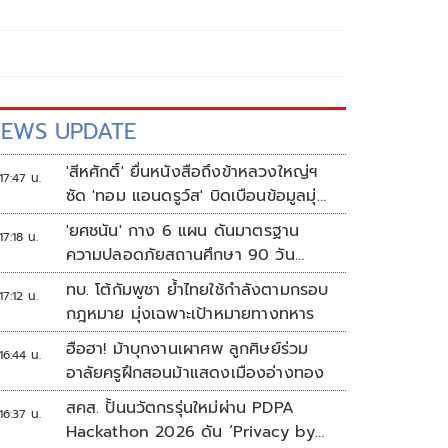
EWS UPDATE
'สีหศักดิ์' ยื่นหนังสือถึงข้าหลวงใหญ่ฯ
17:47 น.
ซัด 'ทอม แอนดรูว์ส' บิดเบือนข้อมูลมุ่ง
แสวงหาผลประโยชน์ทางการเมือง
'ยศชนัน' กาง 6 แผน ดันมาตรฐาน
17:18 น.
ความปลอดภัยสถานศึกษา 90 วัน
ป้องกันก่อเหตุรุนแรง
ทบ. โต้กัมพูชา ย้ำไทยใช้กำลังตามกรอบ
17:12 น.
กฎหมาย มุ่งเฉพาะเป้าหมายทางทหาร
ฮือฮา! ม้าบุกงานเผาศพ ลูกศิษย์ร่วม
16:44 น.
อาลัยครูฝึกสอนม้าแสดงเมืองอ่างทอง
สคส. ปั้นนวัตกรรุ่นใหม่ผ่าน PDPA
16:37 น.
Hackathon 2026 ดัน ‘Privacy by