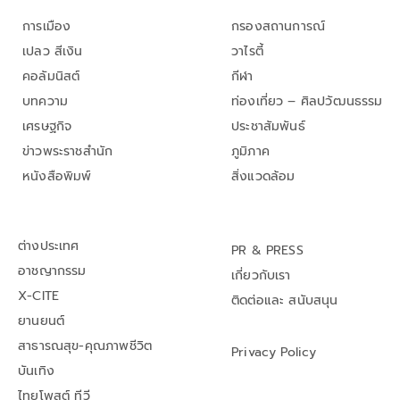
การเมือง
กรองสถานการณ์
เปลว สีเงิน
วาไรตี้
คอลัมนิสต์
กีฬา
บทความ
ท่องเที่ยว – ศิลปวัฒนธรรม
เศรษฐกิจ
ประชาสัมพันธ์
ข่าวพระราชสำนัก
ภูมิภาค
หนังสือพิมพ์
สิ่งแวดล้อม
ต่างประเทศ
PR & PRESS
อาชญากรรม
เกี่ยวกับเรา
X-CITE
ติดต่อและ สนับสนุน
ยานยนต์
สาธารณสุข-คุณภาพชีวิต
Privacy Policy
บันเทิง
ไทยโพสต์ ทีวี