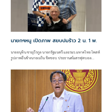
นายกฯหนู เปิดภาพ สยบปมร้าว 2 น. 1 พ.
นายอนุทิน ชาญวีรกูล นายกรัฐมนตรี และรมว.มหาดไทย โพสต์
รูปภาพยืนข้างนายเนวิน ชิดชอบ ประธานสโมสรฟุตบอล
บุรีรัมย์ ยูไนเต็ด และนายพิพัฒน์ รัชกิจประการ