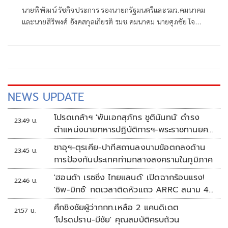
นายพิพัฒน์ รัชกิจประการ รองนายกรัฐมนตรีและรมว.คมนาคม
และนายสิริพงศ์ อังคสกุลเกียรติ รมช.คมนาคม นายศุภชัย ใจ
สมุทร น.ส.ศศิธร กิตติธรกุล สส.บัญชีรายชื่อพรรคภูมิใจไทย
พร้อมด้วยกลุ่มสส.จังหวัดภาคใต้ เข้าหารือร่วมกับเครือข่ายกลุ่ม
ศึก
NEWS UPDATE
โปรดเกล้าฯ 'พันเอกสุภัทร ชูตินันทน์' ดำรง
23:49 น.
ตำแหน่งนายทหารปฏิบัติการฯ-พระราชทานยศ
'พลตรี'
ซาอุฯ-ตุรเคีย-ปากีสถานลงนามข้อตกลงด้าน
23:45 น.
การป้องกันประเทศท่ามกลางสงครามในภูมิภาค
'ฮอนด้า เรซซิ่ง ไทยแลนด์' เปิดฉากร้อนแรง!
22:46 น.
'ชิพ-มิกซ์' กดเวลาติดหัวแถว ARRC สนาม 4
ที่มัลดาลิกา
ศึกชิงชัยผู้ว่ากกท.เหลือ 2 แคนดิเดต
21:57 น.
'โปรดปราน-มีชัย' คุณสมบัติครบถ้วน