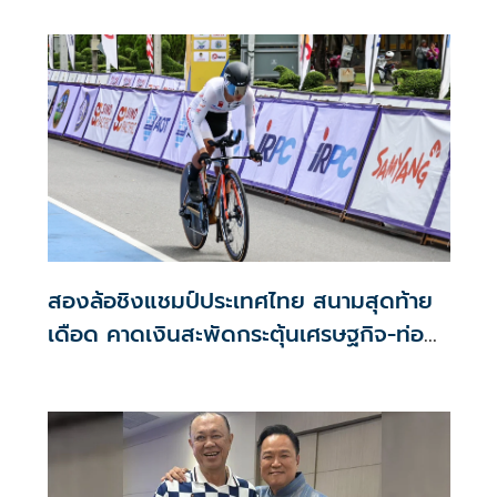
นายกรัฐมนตรีและรัฐมนตรีว่าการกระทรวงมหาดไทย ในฐานะ
หัวหน้าพรรคภูมิใจไทย กับนายเนวิน ชิดชอบ ประธานสโมสร
ฟุตบอลบุรีรัมย์ยูไนเต็ด และนายพิพัฒน์ รัชกิจประการ รอง
นายกรัฐมนตรี และรัฐมนตรีว่าการกระทรวงคมนาคม
สองล้อชิงแชมป์ประเทศไทย สนามสุดท้าย
เดือด คาดเงินสะพัดกระตุ้นเศรษฐกิจ-ท่อง
เที่ยวตาก