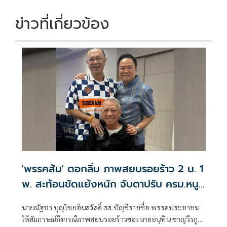
ข่าวที่เกี่ยวข้อง
'พรรคส้ม' ตอกลิ่ม ภาพสยบรอยร้าว 2 น. 1
พ. สะท้อนขัดแย้งหนัก จับตาปรับ ครม.หนู
2 จูบปากหรือเขี่ยทิ้ง
นายณัฐชา บุญไชยอินสวัสดิ์ สส.บัญชีรายชื่อ พรรคประชาชน
ให้สัมภาษณ์ถึงกรณีภาพสยบรอยร้าวของนายอนุทิน ชาญวีรกูล