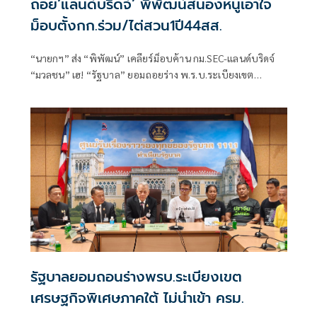
ถอย‘แลนด์บริดจ์’ พิพัฒน์สนองหนูเอาใจ
ม็อบตั้งกก.ร่วม/ไต่สวน1ปี44สส.
“นายกฯ” ส่ง “พิพัฒน์” เคลียร์ม็อบค้าน กม.SEC-แลนด์บริดจ์
“มวลชน” เฮ! “รัฐบาล” ยอมถอยร่าง พ.ร.บ.ระเบียงเขต
เศรษฐกิจพิเศษภาคใต้ไม่ชง
รัฐบาลยอมถอนร่างพรบ.ระเบียงเขต
เศรษฐกิจพิเศษภาคใต้ ไม่นำเข้า ครม.