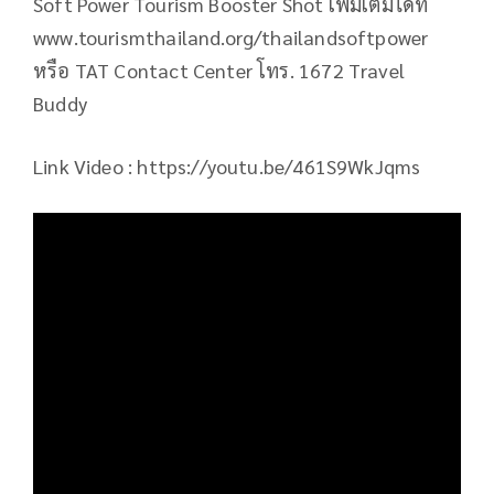
Soft Power Tourism Booster Shot เพิ่มเติมได้ที่
www.tourismthailand.org/thailandsoftpower
หรือ TAT Contact Center โทร. 1672 Travel
Buddy
Link Video : https://youtu.be/461S9WkJqms