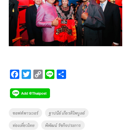
F
T
C
Li
S
ac
wi
o
n
h
e
tt
p
e
ar
b
er
y
e
o
Li
Tags
ซอฟต์พาวเวอร์
ฐาปนีย์ เกียรติไพบูลย์
o
n
ท่องเที่ยวไทย
พิพัฒน์ รัชกิจประการ
k
k