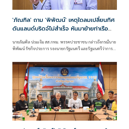
'ภัณฑิล' ถาม 'พิพัฒน์' เหตุใดลมเปลี่ยนทิศ
ดันแลนด์บริดจ์ไม่สำเร็จ หันมาย้ายท่าเรือ
คลองเตย
นายภัณฑิล น่วมเจิม สส.กทม. พรรคประชาชน กล่าวถึงกรณีนาย
พิพัฒน์ รัชกิจประการ รองนายกรัฐมนตรี และรัฐมนตรีว่าการ
กระทรวงคมนาคม เตรียมจะย้ายท่าเรือคลองเตยไปยังท่าเรือ
แหลมฉบัง และพัฒนาพื้นที่เป็นเอ็นเตอร์เทนเมนต์คอมเพล็กซ์
(Entertainment Complex) โดยไม่มีกาสิโน ว่า หลังเลือกตั้ง
ใหญ่ ตนเคยพูดคุยกับนายพิพัฒน์เกี่ยวกับเรื่องท่าเรือคลองเตย