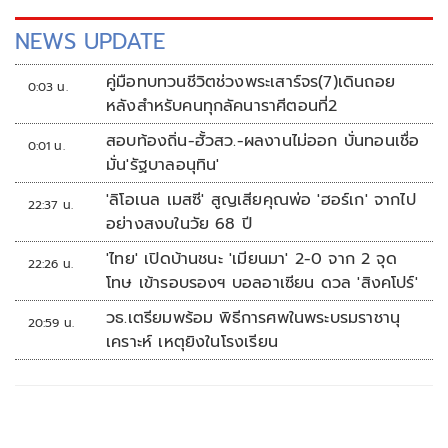
NEWS UPDATE
คู่มือทบทวนชีวิตช่วงพระเสาร์จร(7)เดินถอย
0:03 น.
หลังสำหรับคนทุกลัคนาราศีตอนที่2
สอบท้องถิ่น-ฮั้วสว.-ผลงานไม่ออก บั่นทอนเชื่อ
0:01 น.
มั่น'รัฐบาลอนุทิน'
'ลิโอเนล เมสซี' สูญเสียคุณพ่อ 'ฮอร์เก' จากไป
22:37 น.
อย่างสงบในวัย 68 ปี
'ไทย' เปิดบ้านชนะ 'เมียนมา' 2-0 จาก 2 จุด
22:26 น.
โทษ เข้ารอบรองฯ บอลอาเซียน ดวล 'สิงคโปร์'
วธ.เตรียมพร้อม พิธีการศพในพระบรมราชานุ
20:59 น.
เคราะห์ เหตุยิงในโรงเรียน