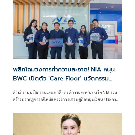
พลิกโฉมวงการทำความสะอาด! NIA หนุน
BWC เปิดตัว 'Care Floor' นวัตกรรม
เปลี่ยนของเสียอุตสาหกรรมสู่น้ำยาถูพื้น
สำนักงานนวัตกรรมแห่งชาติ (องค์การมหาชน) หรือ NIA ร่วม
รักษ์โลกสุดล้ำ
สร้างปรากฏการณ์ใหม่แห่งวงการเศรษฐกิจหมุนเวียน ประกาศ
สนับสนุนบริษัท เบตเตอร์ เวสท์ แคร์ จำกัด (BWC) เปิดตัว
นวัตกรรมผลิตภัณฑ์ทำความสะอาดพื้นสุดล้ำภายใต้ชื่อ "แคร์
ฟลอร์" (Care Floor) ซึ่งเป็นผลผลิตระดับมาสเตอร์พีซจาก
โครงการแปลงเทคโนโลยีเป็นทุน โดยนวัตกรรมนี้ได้สร้างความ
ตื่นเต้นให้กับวงการด้วยการนำสารเคมีบางชนิดที่เป็นของเสีย