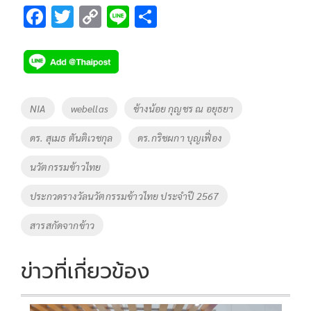
F
T
C
Li
S
ac
wi
o
n
h
e
tt
p
e
ar
b
er
y
e
o
Li
Tags
NIA
webellas
ช้างน้อย กุญชร ณ อยุธยา
o
n
ดร. สุเมธ ตันติเวชกุล
ดร.กริชผกา บุญเฟื่อง
k
k
นวัตกรรมข้าวไทย
ประกวดรางวัลนวัตกรรมข้าวไทย ประจำปี 2567
สารสกัดจากข้าว
ข่าวที่เกี่ยวข้อง