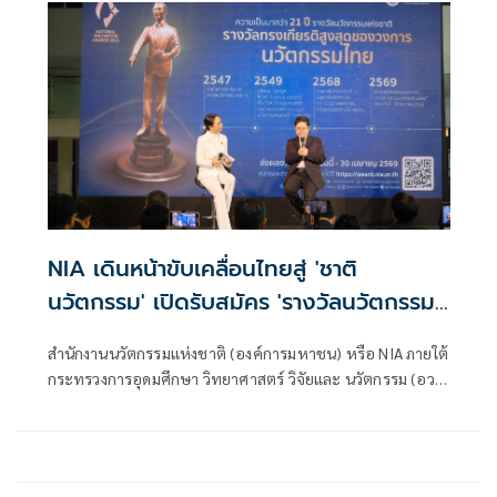
NIA เดินหน้าขับเคลื่อนไทยสู่ 'ชาติ
นวัตกรรม' เปิดรับสมัคร 'รางวัลนวัตกรรม
แห่งชาติ 2569' ปลุกพลังนวัตกรไทยสาน
สำนักงานนวัตกรรมแห่งชาติ (องค์การมหาชน) หรือ NIA ภายใต้
ต่อพระอัจฉริยภาพ 'พระบิดาแห่งนวัตกรรม
กระทรวงการอุดมศึกษา วิทยาศาสตร์ วิจัยและ นวัตกรรม (อว.)
ไทย'
ประกาศเปิดรับสมัครผลงานนวัตกรรมเข้าร่วมประกวด “รางวัล
นวัตกรรมแห่งชาติ ประจำปี 2569 (National Innovation
Awards 2026)” รางวัลอันทรงเกียรติสูงสุด