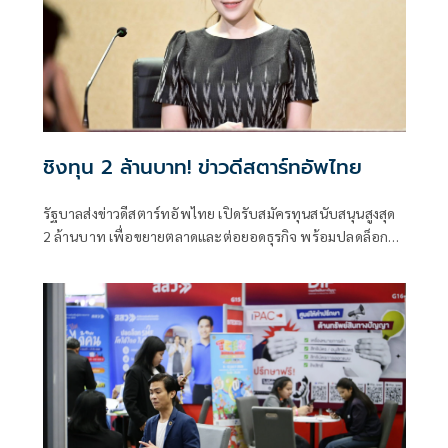
มาผ่านกระบวนการอัพไซเคิล (Upcycle) ขั้นสูง จนพลิกโฉม
กลายมาเป็นผลิตภัณฑ์ทำความสะอาดที่ทรงประสิทธิภาพและ
รักษ์โลกอย่างแท้จริง
ชิงทุน 2 ล้านบาท! ข่าวดีสตาร์ทอัพไทย
รัฐบาลส่งข่าวดีสตาร์ทอัพไทย เปิดรับสมัครทุนสนับสนุนสูงสุด
2 ล้านบาท เพื่อขยายตลาดและต่อยอดธุรกิจ พร้อมปลดล็อก
NIA ด้วยกฎหมายใหม่ เพิ่มอำนาจถือหุ้นและร่วมลงทุนในธุรกิจ
นวัตกรรม