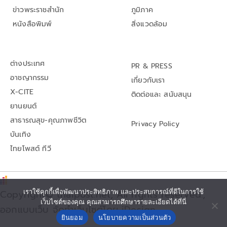
ข่าวพระราชสำนัก
ภูมิภาค
หนังสือพิมพ์
สิ่งแวดล้อม
ต่างประเทศ
PR & PRESS
อาชญากรรม
เกี่ยวกับเรา
X-CITE
ติดต่อและ สนับสนุน
ยานยนต์
สาธารณสุข-คุณภาพชีวิต
Privacy Policy
บันเทิง
ไทยโพสต์ ทีวี
เราใช้คุกกี้เพื่อพัฒนาประสิทธิภาพ และประสบการณ์ที่ดีในการใช้
Copyright© thaipost.net, All rights reserved.,
เว็บไซต์ของคุณ คุณสามารถศึกษารายละเอียดได้ที่นี่
ออกแบบเว็บ จัดทำเว็บไซต์โดย iDesign
ยินยอม
นโยบายความเป็นส่วนตัว