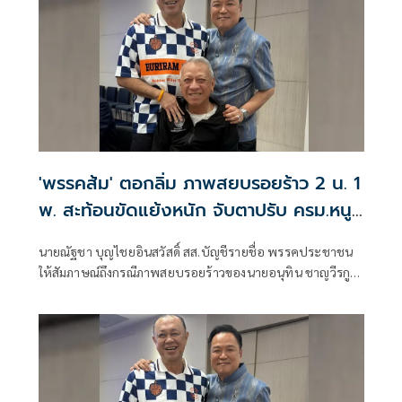
'พรรคส้ม' ตอกลิ่ม ภาพสยบรอยร้าว 2 น. 1
พ. สะท้อนขัดแย้งหนัก จับตาปรับ ครม.หนู
2 จูบปากหรือเขี่ยทิ้ง
นายณัฐชา บุญไชยอินสวัสดิ์ สส.บัญชีรายชื่อ พรรคประชาชน
ให้สัมภาษณ์ถึงกรณีภาพสยบรอยร้าวของนายอนุทิน ชาญวีรกูล
นายกรัฐมนตรีและรัฐมนตรีว่าการกระทรวงมหาดไทย ในฐานะ
หัวหน้าพรรคภูมิใจไทย กับนายเนวิน ชิดชอบ ประธานสโมสร
ฟุตบอลบุรีรัมย์ยูไนเต็ด และนายพิพัฒน์ รัชกิจประการ รอง
นายกรัฐมนตรี และรัฐมนตรีว่าการกระทรวงคมนาคม