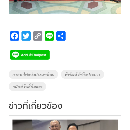
F
T
C
Li
S
ac
wi
o
n
h
e
tt
p
e
ar
b
er
y
e
o
Li
Tags
การรถไฟแห่งประเทศไทย
พิพัฒน์ รัชกิจประการ
o
n
อนันต์ โพธิ์นิ่มแดง
k
k
ข่าวที่เกี่ยวข้อง