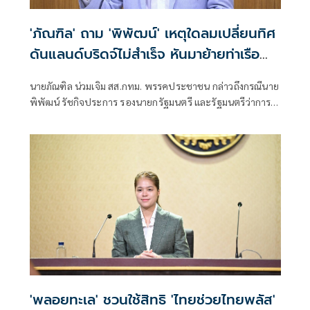
'ภัณฑิล' ถาม 'พิพัฒน์' เหตุใดลมเปลี่ยนทิศ
ดันแลนด์บริดจ์ไม่สำเร็จ หันมาย้ายท่าเรือ
คลองเตย
นายภัณฑิล น่วมเจิม สส.กทม. พรรคประชาชน กล่าวถึงกรณีนาย
พิพัฒน์ รัชกิจประการ รองนายกรัฐมนตรี และรัฐมนตรีว่าการ
กระทรวงคมนาคม เตรียมจะย้ายท่าเรือคลองเตยไปยังท่าเรือ
แหลมฉบัง และพัฒนาพื้นที่เป็นเอ็นเตอร์เทนเมนต์คอมเพล็กซ์
(Entertainment Complex) โดยไม่มีกาสิโน ว่า หลังเลือกตั้ง
ใหญ่ ตนเคยพูดคุยกับนายพิพัฒน์เกี่ยวกับเรื่องท่าเรือคลองเตย
'พลอยทะเล' ชวนใช้สิทธิ 'ไทยช่วยไทยพลัส'