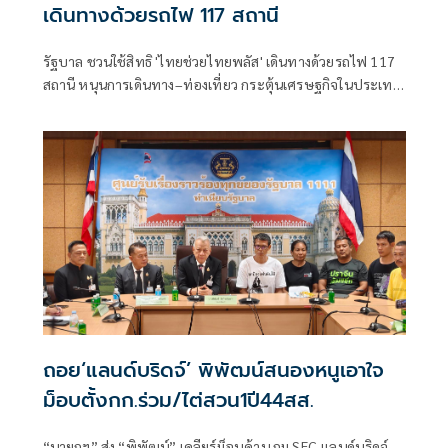
เดินทางด้วยรถไฟ 117 สถานี
รัฐบาล ชวนใช้สิทธิ 'ไทยช่วยไทยพลัส' เดินทางด้วยรถไฟ 117
สถานี หนุนการเดินทาง–ท่องเที่ยว กระตุ้นเศรษฐกิจในประเทศ
เริ่มใช้สิทธิตั้งแต่ 1 กรกฎาคม – 30 กันยายน 2569
ถอย‘แลนด์บริดจ์’ พิพัฒน์สนองหนูเอาใจ
ม็อบตั้งกก.ร่วม/ไต่สวน1ปี44สส.
“นายกฯ” ส่ง “พิพัฒน์” เคลียร์ม็อบค้าน กม.SEC-แลนด์บริดจ์