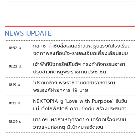
พร้อมด้วยกลุ่มสส.จังหวัดภาคใต้ เข้าหารือร่วมกับเครือข่ายกลุ่ม
ศึก
NEWS UPDATE
กสทช. กำชับสื่อเสนอข่าวเหตุรุนแรงในโรงเรียน
18:52 น.
งดภาพสะเทือนใจ-รายละเอียดเสี่ยงเลียนแบบ
เจ้าฟ้าทีปังกรรัศมีโชติฯ ทรงทำกิจกรรมอาสา
18:22 น.
ปรุงข้าวผัดหมูพระราชทานประชาชน
โปรดเกล้าฯ พระราชทานยศข้าราชการใน
18:19 น.
พระองค์ฝ่ายทหาร 19 นาย
NEXTOPIA ชู ‘Love with Purpose’ รับวัน
18:12 น.
แม่ ดึงไลฟ์สไตล์-ความยั่งยืน สร้างประสบกา
รณ์ช้อปปิงมีความหมาย
นายกฯ เผยสาเหตุกราดยิง เครียดเรื่องเรียน
18:09 น.
วางแผนก่อเหตุ มีเป้าหมายชัดเจน