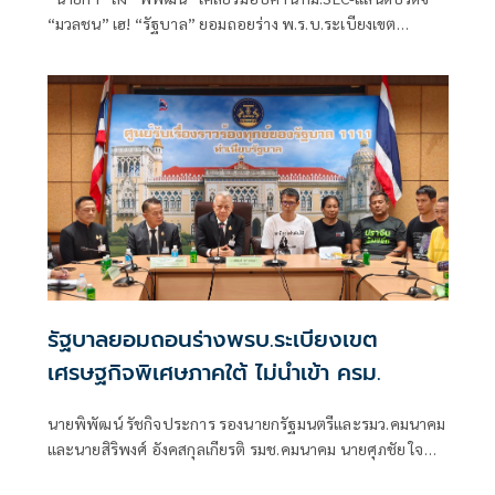
“มวลชน” เฮ! “รัฐบาล” ยอมถอยร่าง พ.ร.บ.ระเบียงเขต
เศรษฐกิจพิเศษภาคใต้ไม่ชง
รัฐบาลยอมถอนร่างพรบ.ระเบียงเขต
เศรษฐกิจพิเศษภาคใต้ ไม่นำเข้า ครม.
นายพิพัฒน์ รัชกิจประการ รองนายกรัฐมนตรีและรมว.คมนาคม
และนายสิริพงศ์ อังคสกุลเกียรติ รมช.คมนาคม นายศุภชัย ใจ
สมุทร น.ส.ศศิธร กิตติธรกุล สส.บัญชีรายชื่อพรรคภูมิใจไทย