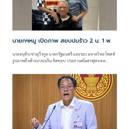
นายกฯหนู เปิดภาพ สยบปมร้าว 2 น. 1 พ.
นายอนุทิน ชาญวีรกูล นายกรัฐมนตรี และรมว.มหาดไทย โพสต์
รูปภาพยืนข้างนายเนวิน ชิดชอบ ประธานสโมสรฟุตบอล
บุรีรัมย์ ยูไนเต็ด และนายพิพัฒน์ รัชกิจประการ