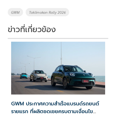
b
er
y
e
o
Li
Tags
GWM
Taklimakan Rally 2026
o
n
k
k
ข่าวที่เกี่ยวข้อง
GWM ประกาศความสำเร็จแบรนด์รถยนต์
รายแรก ที่ผลิตชดเชยครบตามเงื่อนไข