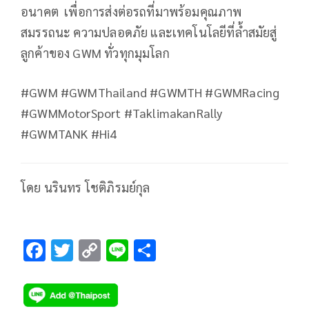
อนาคต เพื่อการส่งต่อรถที่มาพร้อมคุณภาพ
สมรรถนะ ความปลอดภัย และเทคโนโลยีที่ล้ำสมัยสู่
ลูกค้าของ GWM ทั่วทุกมุมโลก
#GWM #GWMThailand #GWMTH #GWMRacing
#GWMMotorSport #TaklimakanRally
#GWMTANK #Hi4
โดย นรินทร โชติภิรมย์กุล
F
T
C
Li
S
ac
wi
o
n
h
e
tt
p
e
ar